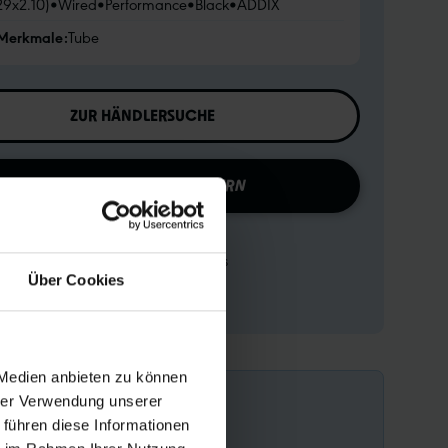
29x2.10)
•
Wired
•
Performance
•
Black
•
ADDIX
 Merkmale:
Tube
ZUR HÄNDLERSUCHE
KONFIGURATION SPEICHERN
Produktvergleich
Zu den technischen Details
Über Cookies
Zur Produktübersicht
 Medien anbieten zu können
hrer Verwendung unserer
 führen diese Informationen