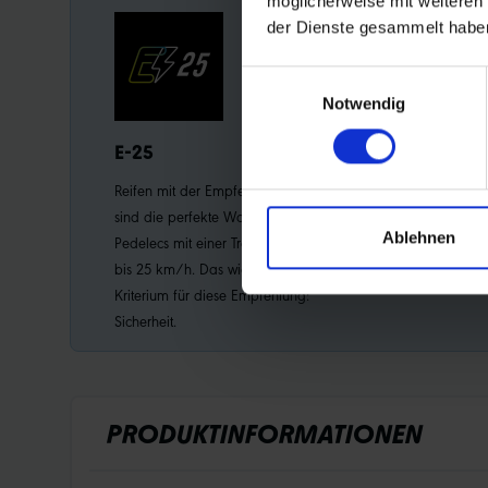
möglicherweise mit weiteren
der Dienste gesammelt habe
Einwilligungsauswahl
Notwendig
E-25
Reifen mit der Empfehlung „E-25“
sind die perfekte Wahl für alle
Ablehnen
Pedelecs mit einer Tretunterstützung
bis 25 km/h. Das wichtigstes
Kriterium für diese Empfehlung:
Sicherheit.
PRODUKTINFORMATIONEN