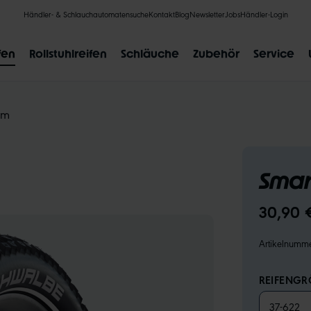
Händler- & Schlauchautomatensuche
Kontakt
Blog
Newsletter
Jobs
Händler-Login
fen
Rollstuhlreifen
Schläuche
Zubehör
Service
am
Smar
BELIEBTE SUCHANFRAGEN
30,90 
CLIK VALVE
RECYCLING
UNPLATTBAR
GRÖSSENBE
Artikelnumm
REIFENGRÖ
37-622