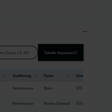
Tabelle Anpassen
Ausführung
Farbe
Gewicht
Abdic
Performance
Black
570 g
Tube
Performance
Bronze Sidewall
755 g
Tube