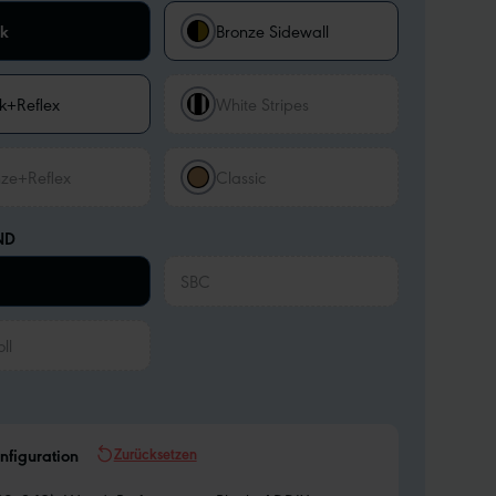
ck
Bronze Sidewall
k+Reflex
White Stripes
ze+Reflex
Classic
ND
SBC
ll
Zurücksetzen
nfiguration