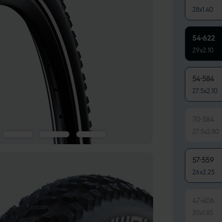
28x1.40
54-622
29x2.10
54-584
27.5x2.10
70-584
27.5x2.80
57-559
26x2.25
47-406
20x1.85