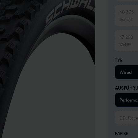
40-305
16x1.50
47-203
12x1.85
TYP
Wired
AUSFÜHR
Performa
DD, Rac
FARBE