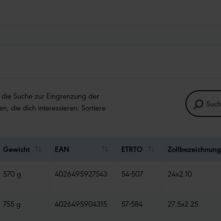
e die Suche zur Eingrenzung der
en, die dich interessieren. Sortiere
Gewicht
EAN
ETRTO
Zollbezeichnung
570 g
4026495927543
54-507
24x2.10
755 g
4026495904315
57-584
27.5x2.25