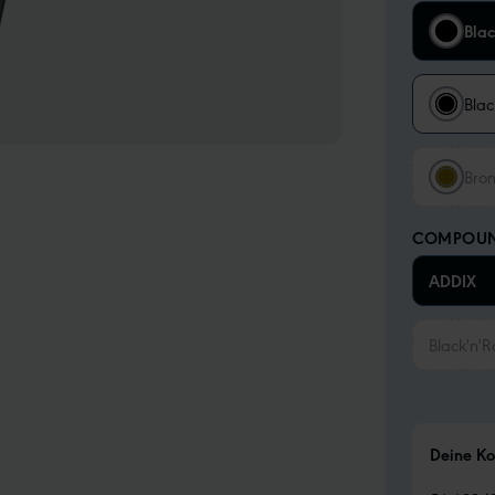
Bla
Blac
Bron
COMPOU
ADDIX
Black'n'Ro
Deine Ko