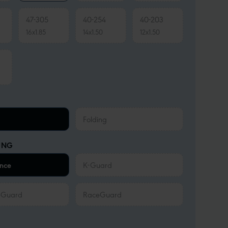
47-305
40-254
40-203
16x1.85
14x1.50
12x1.50
Folding
UNG
nce
K-Guard
eGuard
RaceGuard