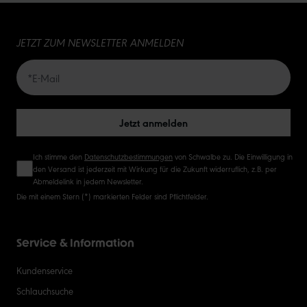
15
JETZT ZUM NEWSLETTER ANMELDEN
20
50
Jetzt anmelden
Ich stimme den
Datenschutzbestimmungen
von Schwalbe zu. Die Einwilligung in
den Versand ist jederzeit mit Wirkung für die Zukunft widerruflich, z.B. per
Abmeldelink in jedem Newsletter.
Die mit einem Stern (*) markierten Felder sind Pflichtfelder.
Service & Information
Kundenservice
Schlauchsuche