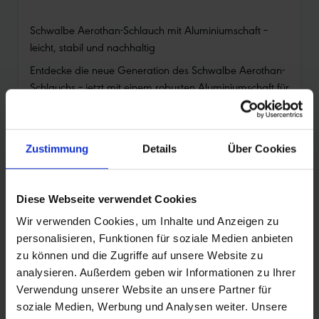
Schwalbe Aerothan-Schlauch mit Aluminiumschaft –
leicht, stabil und nachhaltig
Entdecke die neue Generation des Schwalbe Aerothan-
Schlauchs – jetzt mit einem robusten Aluminiumschaft für
mehr Stabilität bei bester Performance. Der Schlauch
verbindet geringes Gewicht mit hoher Pannensicherheit
und trägt aktiv zur Kreislaufwirtschaft bei.
Zustimmung
Details
Über Cookies
Deine Vorteile auf einen Blick:
•
Aluminiumschaft mit Außengewinde: für bessere
Diese Webseite verwendet Cookies
Stabilität und einfacheres Handling
Wir verwenden Cookies, um Inhalte und Anzeigen zu
•
Ein Plus an Pannenschutz: dickere Materialstärke
personalisieren, Funktionen für soziale Medien anbieten
für noch mehr Lufthaltigkeit
zu können und die Zugriffe auf unsere Website zu
•
Leicht und schnell: minimales Gewicht und sehr
analysieren. Außerdem geben wir Informationen zu Ihrer
niedriger Rollwiderstand
Verwendung unserer Website an unsere Partner für
•
Hervorragende Pannensicherheit: mehrfacher
soziale Medien, Werbung und Analysen weiter. Unsere