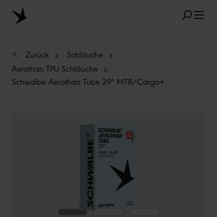
Zum Hauptinhalt springen
Zurück
Schläuche
Aerothan TPU Schläuche
Schwalbe Aerothan Tube 29" MTB/Cargo+
BELIEBTE SUCHANFRAGEN
MARATHON
TUBELESS
RADIAL
Bildergalerie überspringen
CLIK VALVE
RECYCLING
UNPLATTBAR
GRÖSSENBEZEICHNUNG
AEROTHAN
ALBERT