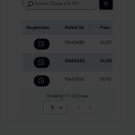
Vergleichen
Artikel Nr.
Preis
Gewi
10465680
34,90 €
125 g
10465693
34,90 €
125 
10465704
35,90 €
125 g
Showing
1-3
of
3
rows
5
5
10