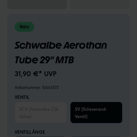
Neu
Schwalbe Aerothan
Tube 29" MTB
31,90 €* UVP
Artikelnummer:
10465573
VENTIL
SCV (Schwalbe Clik
SV (Sclaverand-
Valve)
Ventil)
VENTILLÄNGE