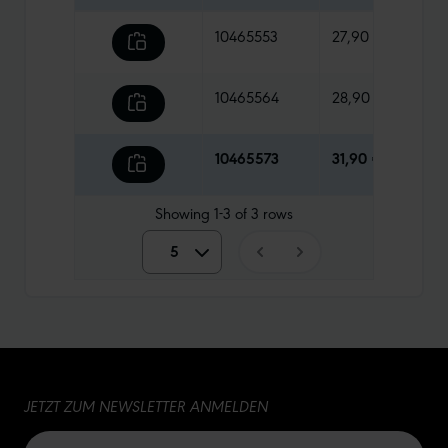
10465553
27,90 €
88 g
10465564
28,90 €
88 g
10465573
31,90 €
90 g
Showing
1-3
of
3
rows
5
5
10
15
JETZT ZUM NEWSLETTER ANMELDEN
20