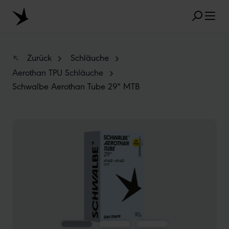
Zum Hauptinhalt springen
Zurück
Schläuche
Aerothan TPU Schläuche
Schwalbe Aerothan Tube 29" MTB
BELIEBTE SUCHANFRAGEN
MARATHON
TUBELESS
RADIAL
Bildergalerie überspringen
CLIK VALVE
RECYCLING
UNPLATTBAR
GRÖSSENBEZEICHNUNG
AEROTHAN
ALBERT