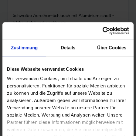
Schwalbe Aerothan-Schlauch mit Aluminiumschaft –
leicht, stabil und nachhaltig
Entdecke die neue Generation des Schwalbe Aerothan-
Schlauchs – jetzt mit einem robusten Aluminiumschaft für
mehr Stabilität bei bester Performance. Der Schlauch
Zustimmung
Details
Über Cookies
verbindet geringes Gewicht mit hoher Pannensicherheit
und trägt aktiv zur Kreislaufwirtschaft bei.
Diese Webseite verwendet Cookies
Deine Vorteile auf einen Blick:
Wir verwenden Cookies, um Inhalte und Anzeigen zu
•
Aluminiumschaft mit Außengewinde: für bessere
personalisieren, Funktionen für soziale Medien anbieten
Stabilität und einfacheres Handling
zu können und die Zugriffe auf unsere Website zu
•
Leicht und schnell: minimales Gewicht und sehr
analysieren. Außerdem geben wir Informationen zu Ihrer
niedriger Rollwiderstand
Verwendung unserer Website an unsere Partner für
•
Hervorragende Pannensicherheit: mehrfacher
soziale Medien, Werbung und Analysen weiter. Unsere
Testsieger in Fachmagazinen
Partner führen diese Informationen möglicherweise mit
weiteren Daten zusammen, die Sie ihnen bereitgestellt
Nachhaltig und umweltbewusst: