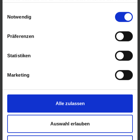
haben oder die sie im Rahmen Ihrer Nutzung der Dienste
Der Aerothan-Schlauch besteht aus TPU-Material von
gesammelt haben.
Einwilligungsauswahl
BASF, das durch chemisches Recycling (ChemCycling®)
Notwendig
aus Pyrolyseöl hergestellt wird – ein Nebenprodukt vom
Schwalbe-Reifenrecycling. So werden fossile Rohstoffe
eingespart und die Kreislaufwirtschaft unterstützt.
Präferenzen
Kompatibilität:
•
Passt zu allen Pumpen
Statistiken
•
Kompatibel mit Schwalbe Airmax
Marketing
•
Funktioniert mit Bosch Speed Sensor
•
Geeignet für Schwalbe Clik Valve
Mit dem neuen Aluminiumschaft setzt der Schwalbe
Aerothan-Schlauch neue Maßstäbe in Stabilität, Leistung
Alle zulassen
und Umweltbewusstsein. Perfekt für dich, wenn du Wert
auf Qualität und Nachhaltigkeit legst.
Auswahl erlauben