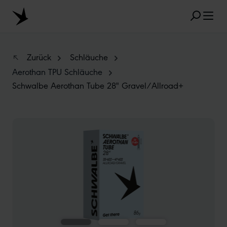
Zum Hauptinhalt springen
Zurück
Schläuche
Aerothan TPU Schläuche
Schwalbe Aerothan Tube 28" Gravel/Allroad+
BELIEBTE SUCHANFRAGEN
MARATHON
TUBELESS
RADIAL
Bildergalerie überspringen
CLIK VALVE
RECYCLING
UNPLATTBAR
GRÖSSENBEZEICHNUNG
AEROTHAN
ALBERT