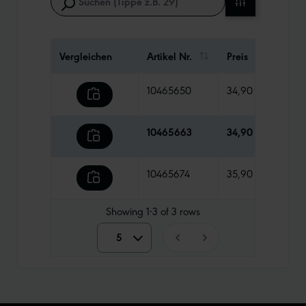
Vergleichen
Artikel Nr.
Preis
Gewi
10465650
34,90 €
86 g
10465663
34,90 €
86 g
10465674
35,90 €
86 g
Showing
1-3
of
3
rows
5
5
10