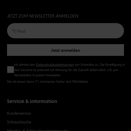
15
JETZT ZUM NEWSLETTER ANMELDEN
20
50
Jetzt anmelden
Ich stimme den
Datenschutzbestimmungen
von Schwalbe zu. Die Einwilligung in
den Versand ist jederzeit mit Wirkung für die Zukunft widerruflich, z.B. per
Abmeldelink in jedem Newsletter.
Die mit einem Stern (*) markierten Felder sind Pflichtfelder.
Service & Information
Kundenservice
Schlauchsuche
Händler- & Schlauchautomatensuche