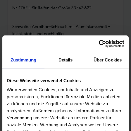
Nr. 17AE+ für Reifen der Größe 33/47-622
Schwalbe Aerothan-Schlauch mit Aluminiumschaft –
leicht, stabil und nachhaltig
Entdecke die neue Generation des Schwalbe Aerothan-
Schlauchs – jetzt mit einem robusten Aluminiumschaft für
mehr Stabilität bei bester Performance. Der Schlauch
Zustimmung
Details
Über Cookies
verbindet geringes Gewicht mit hoher Pannensicherheit
und trägt aktiv zur Kreislaufwirtschaft bei.
Deine Vorteile auf einen Blick:
Diese Webseite verwendet Cookies
•
Aluminiumschaft mit Außengewinde: für bessere
Wir verwenden Cookies, um Inhalte und Anzeigen zu
Stabilität und einfacheres Handling
personalisieren, Funktionen für soziale Medien anbieten
zu können und die Zugriffe auf unsere Website zu
•
Ein Plus an Pannenschutz: dickere Materialstärke
analysieren. Außerdem geben wir Informationen zu Ihrer
für noch mehr Lufthaltigkeit
Verwendung unserer Website an unsere Partner für
•
Leicht und schnell: minimales Gewicht und sehr
soziale Medien, Werbung und Analysen weiter. Unsere
niedriger Rollwiderstand