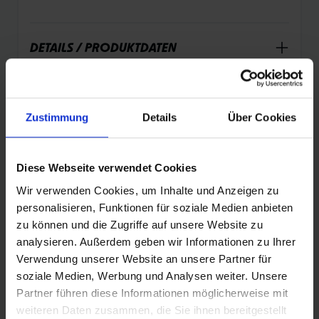
DETAILS / PRODUKTDATEN
Zustimmung
Details
Über Cookies
PRODUKTÜBERSICHT
Diese Webseite verwendet Cookies
Finde noch schneller deinen perfekten Reifen.
Nutze die Suche zur Eingrenzung der Artikel
Wir verwenden Cookies, um Inhalte und Anzeigen zu
oder filtere dir die Tabelle nach den
personalisieren, Funktionen für soziale Medien anbieten
Kategorien, die dich interessieren. Sortiere die
zu können und die Zugriffe auf unsere Website zu
Reifen mit den Pfeilen.
analysieren. Außerdem geben wir Informationen zu Ihrer
Verwendung unserer Website an unsere Partner für
soziale Medien, Werbung und Analysen weiter. Unsere
Partner führen diese Informationen möglicherweise mit
weiteren Daten zusammen, die Sie ihnen bereitgestellt