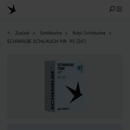
Zum Hauptinhalt springen
Zurück
Schläuche
Butyl Schläuche
SCHWALBE SCHLAUCH NR. 9S (24")
BELIEBTE SUCHANFRAGEN
Bildergalerie überspringen
MARATHON
TUBELESS
RADIAL
CLIK VALVE
RECYCLING
UNPLATTBAR
GRÖSSENBEZEICHNUNG
AEROTHAN
ALBERT