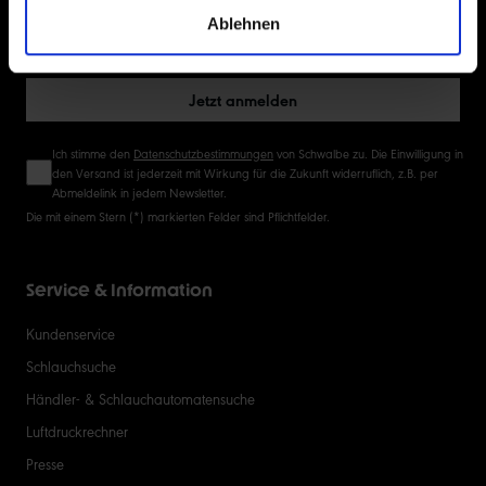
Ablehnen
50
Jetzt anmelden
Ich stimme den
Datenschutzbestimmungen
von Schwalbe zu. Die Einwilligung in
den Versand ist jederzeit mit Wirkung für die Zukunft widerruflich, z.B. per
Abmeldelink in jedem Newsletter.
Die mit einem Stern (*) markierten Felder sind Pflichtfelder.
Service & Information
Kundenservice
Schlauchsuche
Händler- & Schlauchautomatensuche
Luftdruckrechner
Presse