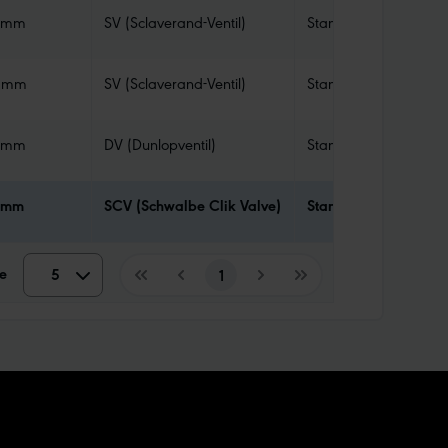
 mm
SV (Sclaverand-Ventil)
Standard
 mm
SV (Sclaverand-Ventil)
Standard
 mm
DV (Dunlopventil)
Standard
 mm
SCV (Schwalbe Clik Valve)
Standard
e
5
5
1
10
15
20