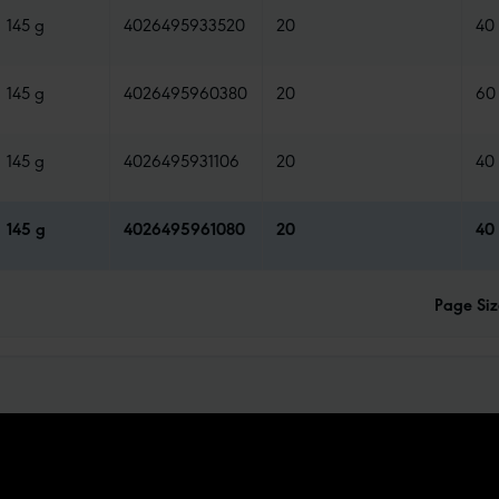
145 g
4026495933520
20
40
145 g
4026495960380
20
60
145 g
4026495931106
20
40
145 g
4026495961080
20
40
Page Siz