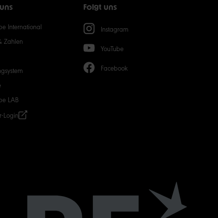
 uns
Folgt uns
50
e International
Instagram
& Zahlen
YouTube
Facebook
ngsystem
e
be LAB
r-Login