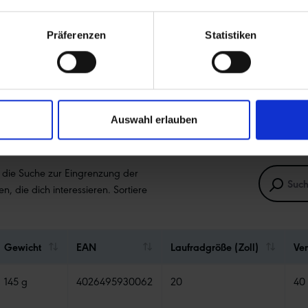
Präferenzen
Statistiken
Auswahl erlauben
e die Suche zur Eingrenzung der
en, die dich interessieren. Sortiere
Gewicht
EAN
Laufradgröße (Zoll)
Ven
145 g
4026495930062
20
40