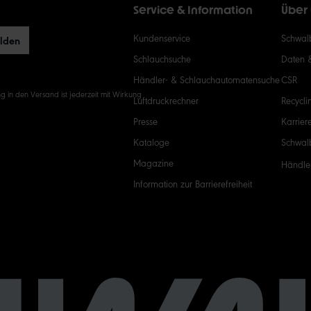
Service & Information
Über
Kundenservice
Schwalb
elden
Schlauchsuche
Daten 
Händler- & Schlauchautomatensuche
CSR
g in den Versand ist jederzeit mit Wirkung
Luftdruckrechner
Recycli
Presse
Karrier
Kataloge
Schwal
Magazine
Händle
Information zur Barrierefreiheit