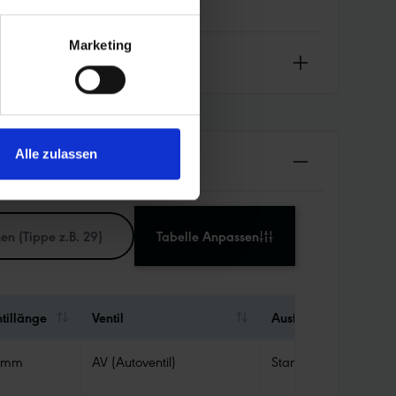
Marketing
Alle zulassen
Tabelle Anpassen
tillänge
Ventil
Ausführung Schlauch
 mm
AV (Autoventil)
Standard