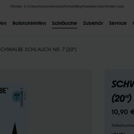
Händler- & Schlauchautomatensuche
Kontakt
Blog
Newsletter
Jobs
Händler-Login
fen
Rollstuhlreifen
Schläuche
Zubehör
Service
SCHWALBE SCHLAUCH NR. 7 (20")
BELIEBTE SUCHANFRAGEN
SCHW
CLIK VALVE
RECYCLING
UNPLATTBAR
GRÖSSENBE
(20")
10,90 
Artikelnumm