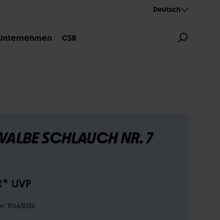
Deutsch
Unternehmen
CSR
ALBE SCHLAUCH NR. 7
ZEICHNUNG
AEROTHAN
ALBERT
€* UVP
er:
10465034