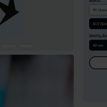
VENTIL
AV (Autov
SCV (Sch
VENTILLÄ
40 mm