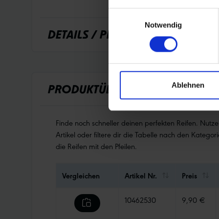
Einwilligungsauswahl
Notwendig
DETAILS / PRODUKTDATEN
Ablehnen
PRODUKTÜBERSICHT
Finde noch schneller deinen perfekten Reifen. Nutz
Artikel oder filtere dir die Tabelle nach den Kategori
die Reifen mit den Pfeilen.
Vergleichen
Artikel Nr.
Preis
10462530
9,90 €