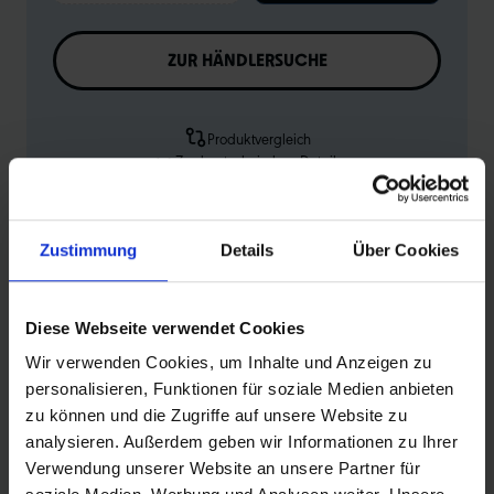
ZUR HÄNDLERSUCHE
Produktvergleich
Zu den technischen Details
Zur Produktübersicht
Zustimmung
Details
Über Cookies
Diese Webseite verwendet Cookies
PRODUKTINFORMATIONEN
Wir verwenden Cookies, um Inhalte und Anzeigen zu
personalisieren, Funktionen für soziale Medien anbieten
zu können und die Zugriffe auf unsere Website zu
Schwalbe Standard Fahrradschlauch Nr. 3. Für
analysieren. Außerdem geben wir Informationen zu Ihrer
Fahrradreifen in der Größe 16" Zoll (ETRTO 47→62-305).
Verwendung unserer Website an unsere Partner für
Hält die Luft überdurchschnittlich lang. Dank bester