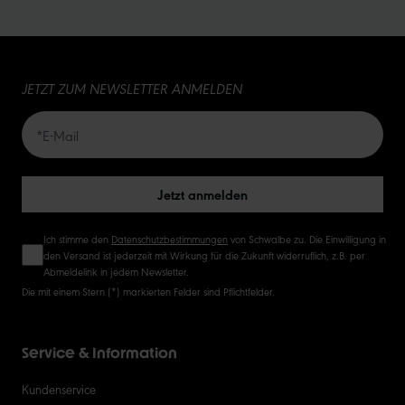
15
JETZT ZUM NEWSLETTER ANMELDEN
20
50
Jetzt anmelden
Ich stimme den
Datenschutzbestimmungen
von Schwalbe zu. Die Einwilligung in
den Versand ist jederzeit mit Wirkung für die Zukunft widerruflich, z.B. per
Abmeldelink in jedem Newsletter.
Die mit einem Stern (*) markierten Felder sind Pflichtfelder.
Service & Information
Kundenservice