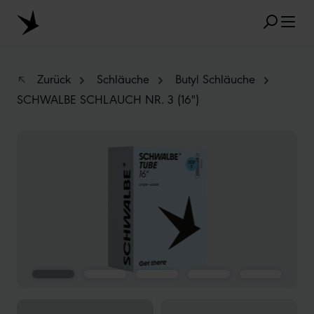
Zum Hauptinhalt springen
Zurück
Schläuche
Butyl Schläuche
SCHWALBE SCHLAUCH NR. 3 (16")
BELIEBTE SUCHANFRAGEN
Bildergalerie überspringen
MARATHON
TUBELESS
RADIAL
CLIK VALVE
RECYCLING
UNPLATTBAR
GRÖSSENBEZEICHNUNG
AEROTHAN
ALBERT