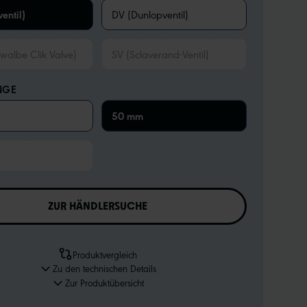
entil)
DV (Dunlopventil)
walbe Clik Valve)
SV (Sclaverand-Ventil)
NGE
50 mm
ZUR HÄNDLERSUCHE
Produktvergleich
Zu den technischen Details
Zur Produktübersicht