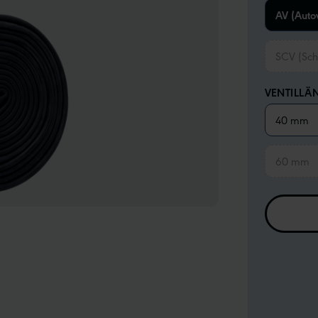
AV (Autov
SCV (Sch
VENTILLÄ
40 mm
60 mm