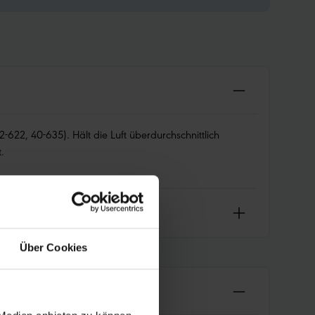
22, 40-635). Hält die Luft überdurchschnittlich
.
Über Cookies