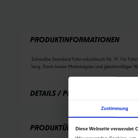
PRODUKTINFORMATIONEN
Schwalbe Standard Fahrradschlauch Nr. 19. Für Fahrr
lang. Dank bester Materialgüte und gleichmäßiger Wan
DETAILS / PRODUKTDATEN
Zustimmung
PRODUKTÜBERSICHT
Diese Webseite verwendet 