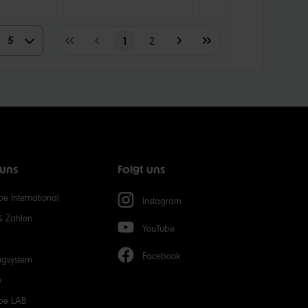
5
5
1
2
10
15
20
 uns
Folgt uns
50
e International
Instagram
& Zahlen
YouTube
Facebook
ngsystem
e
be LAB