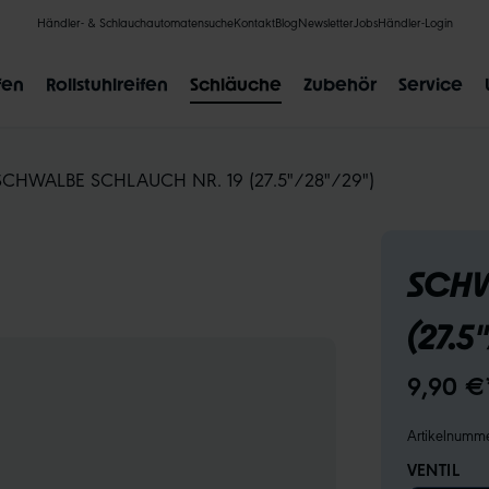
Händler- & Schlauchautomatensuche
Kontakt
Blog
Newsletter
Jobs
Händler-Login
fen
Rollstuhlreifen
Schläuche
Zubehör
Service
SCHWALBE SCHLAUCH NR. 19 (27.5"/28"/29")
SCHW
BELIEBTE SUCHANFRAGEN
(27.5
CLIK VALVE
RECYCLING
UNPLATTBAR
GRÖSSENBE
9,90 €
Artikelnumm
VENTIL