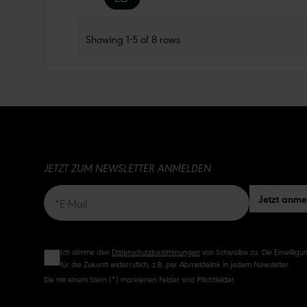
Showing
1-5
of
8
rows
JETZT ZUM NEWSLETTER ANMELDEN
Jetzt anm
Ich stimme den
Datenschutzbestimmungen
von Schwalbe zu. Die Einwilligun
für die Zukunft widerruflich, z.B. per Abmeldelink in jedem Newsletter.
Die mit einem Stern (*) markierten Felder sind Pflichtfelder.