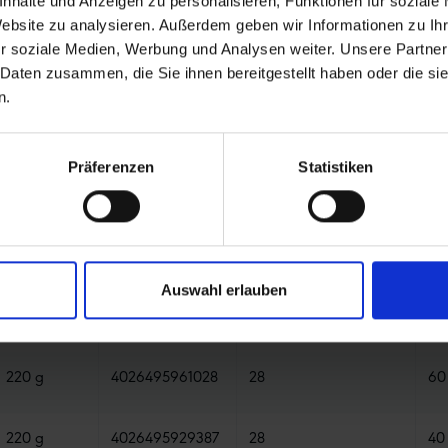
nhalte und Anzeigen zu personalisieren, Funktionen für soziale
Website zu analysieren. Außerdem geben wir Informationen zu I
e die Suche zur Eingrenzung der
r soziale Medien, Werbung und Analysen weiter. Unsere Partner
en, die dich interessieren. Sortiere
 Daten zusammen, die Sie ihnen bereitgestellt haben oder die s
n.
Gewicht
EAN
Laufradgröße (Zoll)
Ve
Präferenzen
Statistiken
220 g
4026495947220
28
50
220 g
4026495964265
28
50
Auswahl erlauben
220 g
4026495951807
28
60
220 g
4026495961028
28
60
220 g
4026495929387
28
40