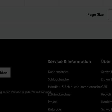
Page Size
Service & Information
Über
Kundenservice
Schwalb
elden
Schlauchsuche
Daten 
Händler- & Schlauchautomatensuche
CSR
g in den Versand ist jederzeit mit Wirkung
Luftdruckrechner
Recycli
Presse
Karrier
Kataloge
Schwal