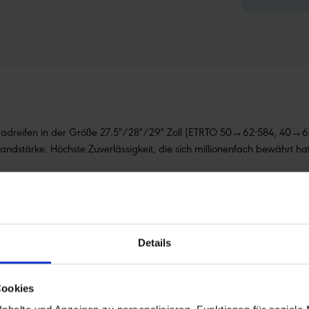
adreifen in der Größe 27.5"/28"/29" Zoll (ETRTO 50→62-584, 40→62-6
dstärke. Höchste Zuverlässigkeit, die sich millionenfach bewährt hat
Details
Cookies