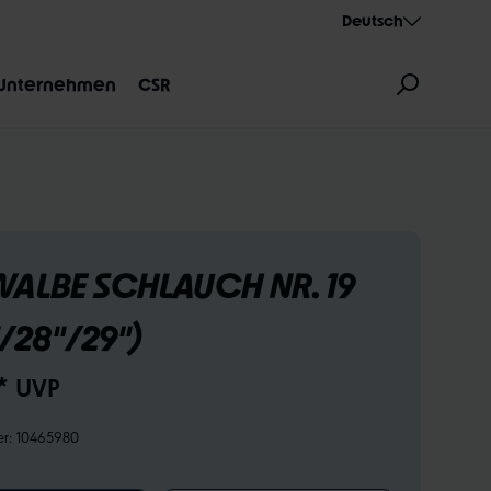
Deutsch
Unternehmen
CSR
ALBE SCHLAUCH NR. 19
"/28"/29")
ZEICHNUNG
AEROTHAN
ALBERT
* UVP
er:
10465980