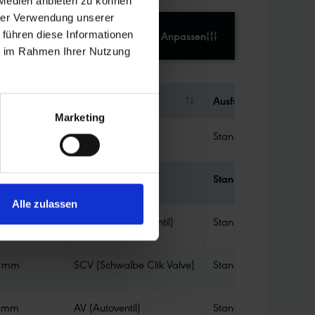
 Medien anbieten zu können
hrer Verwendung unserer
Tabelle Anpassen
 führen diese Informationen
ie im Rahmen Ihrer Nutzung
ntillänge
Ventil
Ausführung Schlauch
Marketing
 mm
DV (Dunlopventil)
Standard
 mm
AV (Autoventil)
Standard
Alle zulassen
 mm
SV (Sclaverand-Ventil)
Standard
 mm
SCV (Schwalbe Clik Valve)
Standard
 mm
AV (Autoventil)
Standard