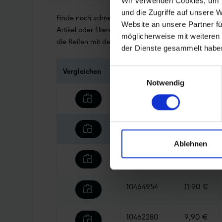
Wir verwenden Cookies, um I
und die Zugriffe auf unsere 
Finde noch schneller deinen perfekten Reifen. Nutz
Website an unsere Partner fü
Artikel oder filtere dir die Tabelle nach den Kategori
möglicherweise mit weiteren
die Reifen mit den Pfeilen.
der Dienste gesammelt habe
Vergleichen
Artikel Nr.
Preis
Einwilligungsauswahl
Notwendig
10464801
9,90 €
10465980
9,90 €
Ablehnen
10464913
10,90 €
10464954
11,90 €
10462280
9,90 €