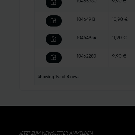
10465980
9,90 €
10464913
10,90 €
10464954
11,90 €
10462280
9,90 €
Showing
1-5
of
8
rows
JETZT ZUM NEWSLETTER ANMELDEN