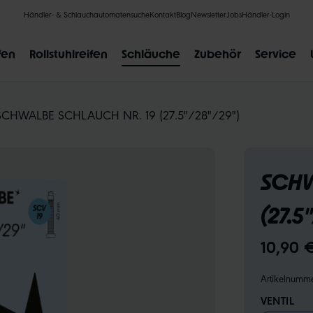
Händler- & Schlauchautomatensuche
Kontakt
Blog
Newsletter
Jobs
Händler-Login
fen
Rollstuhlreifen
Schläuche
Zubehör
Service
SCHWALBE SCHLAUCH NR. 19 (27.5"/28"/29")
SCHW
BELIEBTE SUCHANFRAGEN
(27.5
CLIK VALVE
RECYCLING
UNPLATTBAR
GRÖSSENBE
10,90 
Artikelnumm
VENTIL