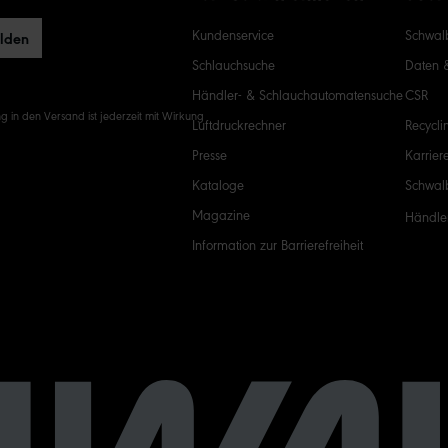
Kundenservice
Schwalb
elden
Schlauchsuche
Daten 
Händler- & Schlauchautomatensuche
CSR
g in den Versand ist jederzeit mit Wirkung
Luftdruckrechner
Recycli
Presse
Karrier
Kataloge
Schwal
Magazine
Händle
Information zur Barrierefreiheit