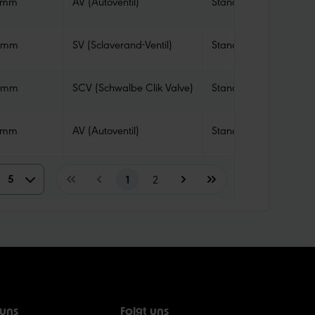
 mm
AV (Autoventil)
Standard
 mm
SV (Sclaverand-Ventil)
Standard
 mm
SCV (Schwalbe Clik Valve)
Standard
 mm
AV (Autoventil)
Standard
5
5
1
2
10
15
20
 uns
Folgt uns