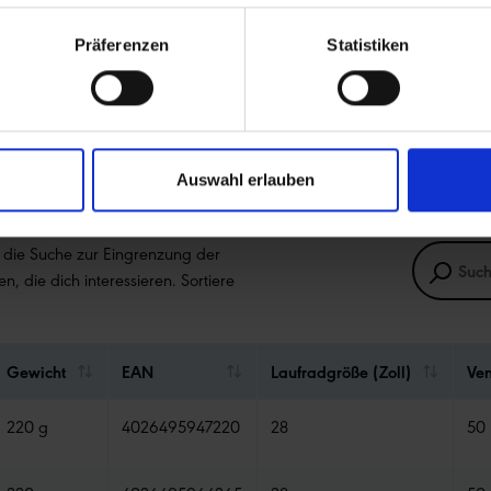
Präferenzen
Statistiken
Auswahl erlauben
e die Suche zur Eingrenzung der
en, die dich interessieren. Sortiere
Gewicht
EAN
Laufradgröße (Zoll)
Ven
220 g
4026495947220
28
50