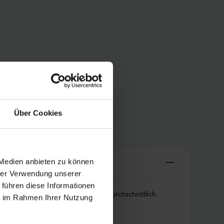
Über Cookies
 Medien anbieten zu können
hrer Verwendung unserer
 führen diese Informationen
22, 40-635). Hält die Luft überdurchschnittlich
ie im Rahmen Ihrer Nutzung
.