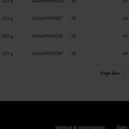
220 g
4026495964265
28
50
220 g
4026495951807
28
60
220 g
4026495961028
28
60
220 g
4026495929387
28
40
Page Size
Service & Information
Über