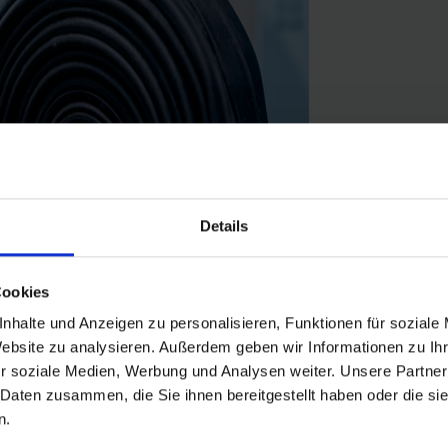
Details
Cookies
nhalte und Anzeigen zu personalisieren, Funktionen für soziale
Website zu analysieren. Außerdem geben wir Informationen zu I
r soziale Medien, Werbung und Analysen weiter. Unsere Partner
adreifen in der Größe 27.5"/28"/29" Zoll (ETRTO 50→62-584, 40→62-6
 Daten zusammen, die Sie ihnen bereitgestellt haben oder die s
dstärke. Höchste Zuverlässigkeit, die sich millionenfach bewährt hat
n.