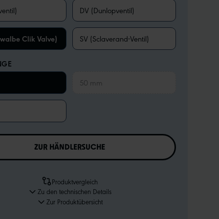
entil)
DV (Dunlopventil)
walbe Clik Valve)
SV (Sclaverand-Ventil)
NGE
50 mm
ZUR HÄNDLERSUCHE
Produktvergleich
Zu den technischen Details
Zur Produktübersicht