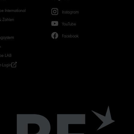
50
e International
Instagram
& Zahlen
YouTube
Facebook
ngsystem
e
be LAB
r-Login