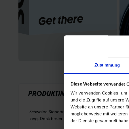
Zustimmung
Diese Webseite verwendet 
PRODUKTINFORMATIONEN
Wir verwenden Cookies, um I
und die Zugriffe auf unsere 
Website an unsere Partner fü
Schwalbe Standard Fahrradschlauch Nr. 19. Für Fahrr
möglicherweise mit weiteren
lang. Dank bester Materialgüte und gleichmäßiger Wan
der Dienste gesammelt habe