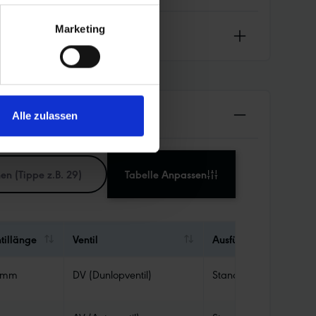
Marketing
Alle zulassen
Tabelle Anpassen
tillänge
Ventil
Ausführung Schlauch
 mm
DV (Dunlopventil)
Standard