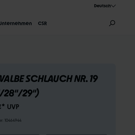
Deutsch
Unternehmen
CSR
ALBE SCHLAUCH NR. 19
"/28"/29")
ZEICHNUNG
AEROTHAN
ALBERT
€* UVP
er:
10464944