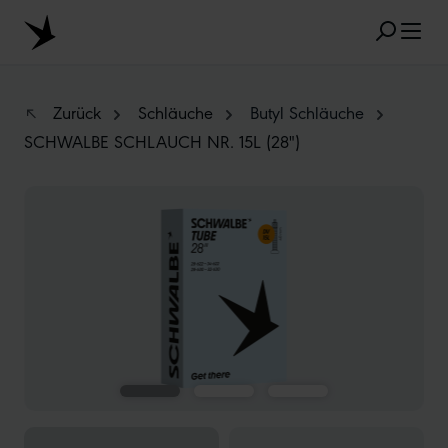
Zum Hauptinhalt springen
Zurück
Schläuche
Butyl Schläuche
SCHWALBE SCHLAUCH NR. 15L (28")
BELIEBTE SUCHANFRAGEN
Bildergalerie überspringen
MARATHON
TUBELESS
RADIAL
CLIK VALVE
RECYCLING
UNPLATTBAR
GRÖSSENBEZEICHNUNG
AEROTHAN
ALBERT