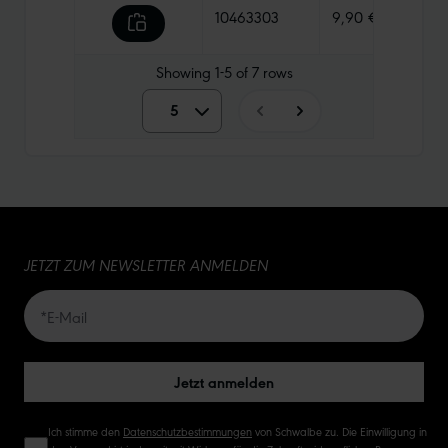
10463303
9,90 €
135 g
Showing
1-5
of
7
rows
5
5
10
15
JETZT ZUM NEWSLETTER ANMELDEN
20
50
Jetzt anmelden
Ich stimme den
Datenschutzbestimmungen
von Schwalbe zu. Die Einwilligung in