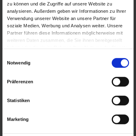
zu können und die Zugriffe auf unsere Website zu
Schwalbe Standard Fahrradschlauch Nr. 15L. Für
analysieren. Außerdem geben wir Informationen zu Ihrer
Fahrradreifen in der Größe 28" Zoll (ETRTO 28→34-622,
Verwendung unserer Website an unsere Partner für
28→32-630). Hält die Luft überdurchschnittlich lang.
soziale Medien, Werbung und Analysen weiter. Unsere
Dank bester Materialgüte und gleichmäßiger
Partner führen diese Informationen möglicherweise mit
Wandstärke. Höchste Zuverlässigkeit, die sich
weiteren Daten zusammen, die Sie ihnen bereitgestellt
millionenfach bewährt hat.
haben oder die sie im Rahmen Ihrer Nutzung der Dienste
gesammelt haben.
Einwilligungsauswahl
Notwendig
DETAILS / PRODUKTDATEN
Präferenzen
Statistiken
PRODUKTÜBERSICHT
Marketing
Finde noch schneller deinen perfekten Reifen.
Nutze die Suche zur Eingrenzung der Artikel