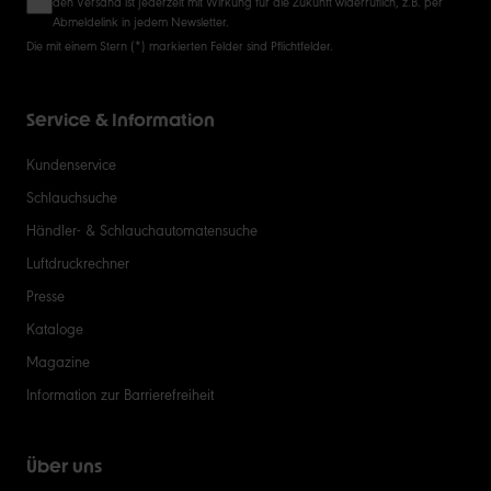
den Versand ist jederzeit mit Wirkung für die Zukunft widerruflich, z.B. per
Abmeldelink in jedem Newsletter.
Die mit einem Stern (*) markierten Felder sind Pflichtfelder.
Service & Information
Kundenservice
Schlauchsuche
Händler- & Schlauchautomatensuche
Luftdruckrechner
Presse
Kataloge
Magazine
Information zur Barrierefreiheit
Über uns