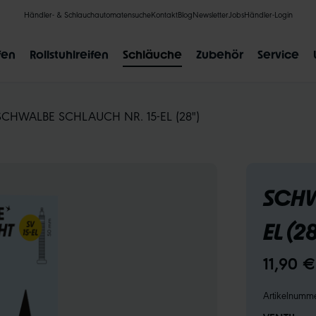
Händler- & Schlauchautomatensuche
Kontakt
Blog
Newsletter
Jobs
Händler-Login
fen
Rollstuhlreifen
Schläuche
Zubehör
Service
SCHWALBE SCHLAUCH NR. 15-EL (28")
BELIEBTE SUCHANFRAGEN
SCHW
CLIK VALVE
RECYCLING
UNPLATTBAR
GRÖSSENBE
EL (2
11,90 
Artikelnumm