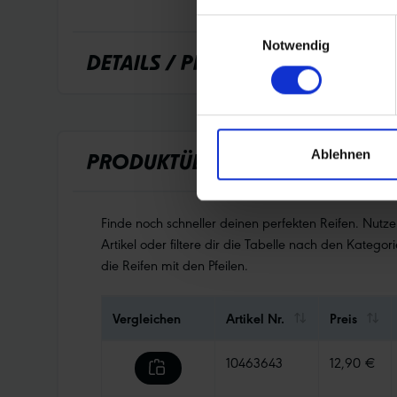
Einwilligungsauswahl
Notwendig
DETAILS / PRODUKTDATEN
Ablehnen
PRODUKTÜBERSICHT
Finde noch schneller deinen perfekten Reifen. Nutz
Artikel oder filtere dir die Tabelle nach den Kategori
die Reifen mit den Pfeilen.
Vergleichen
Artikel Nr.
Preis
10463643
12,90 €