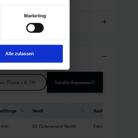
Marketing
Alle zulassen
Tabelle Anpassen
ntillänge
Ventil
Ausführung Schlauch
 mm
SV (Sclaverand-Ventil)
Extra Light