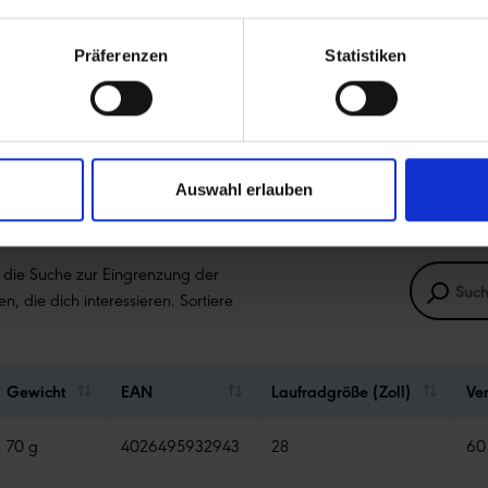
Präferenzen
Statistiken
Auswahl erlauben
e die Suche zur Eingrenzung der
en, die dich interessieren. Sortiere
Gewicht
EAN
Laufradgröße (Zoll)
Ve
70 g
4026495932943
28
60