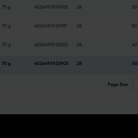
75 g
4026495974905
28
50
70 g
4026495932981
28
80
70 g
4026495933025
28
40
70 g
4026495932905
28
50
Page Size