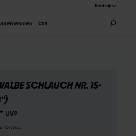
Deutsch
Unternehmen
CSR
ALBE SCHLAUCH NR. 15-
ZEICHNUNG
AEROTHAN
ALBERT
8")
€* UVP
er:
10463633