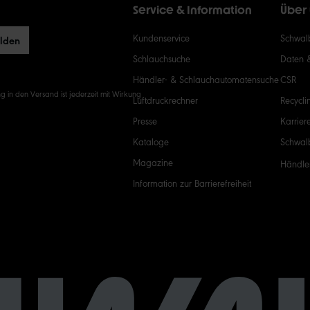
Service & Information
Über
Kundenservice
Schwalb
elden
Schlauchsuche
Daten 
Händler- & Schlauchautomatensuche
CSR
g in den Versand ist jederzeit mit Wirkung
Luftdruckrechner
Recycli
Presse
Karrier
Kataloge
Schwal
Magazine
Händle
Information zur Barrierefreiheit