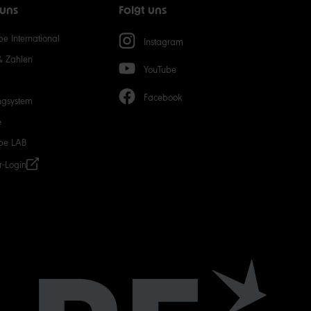
 uns
Folgt uns
50
e International
Instagram
& Zahlen
YouTube
Facebook
ngsystem
e
be LAB
r-Login