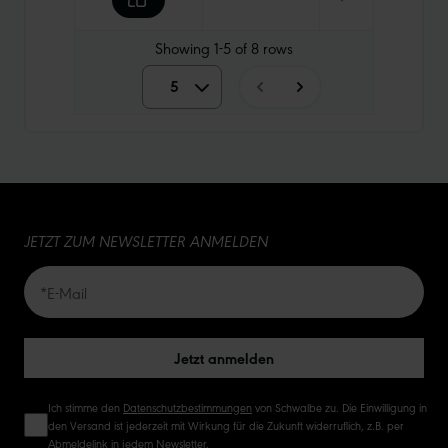
Showing
1-5
of
8
rows
5
5
10
15
JETZT ZUM NEWSLETTER ANMELDEN
20
50
Jetzt anmelden
Ich stimme den
Datenschutzbestimmungen
von Schwalbe zu. Die Einwilligung in
den Versand ist jederzeit mit Wirkung für die Zukunft widerruflich, z.B. per
Abmeldelink in jedem Newsletter.