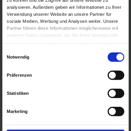
zu können und die Zugriffe auf unsere Website zu
Schwalbe Standard Fahrradschlauch Nr. 15. Für
analysieren. Außerdem geben wir Informationen zu Ihrer
Fahrradreifen in der Größe 28" Zoll (ETRTO 23→30-622,
Verwendung unserer Website an unsere Partner für
25-630). Besonders geeignet für Rennrad. Hält die Luft
soziale Medien, Werbung und Analysen weiter. Unsere
überdurchschnittlich lang. Dank bester Materialgüte und
Partner führen diese Informationen möglicherweise mit
gleichmäßiger Wandstärke. Höchste Zuverlässigkeit, die
weiteren Daten zusammen, die Sie ihnen bereitgestellt
sich millionenfach bewährt hat.
haben oder die sie im Rahmen Ihrer Nutzung der Dienste
gesammelt haben.
Einwilligungsauswahl
Notwendig
DETAILS / PRODUKTDATEN
Präferenzen
Statistiken
PRODUKTÜBERSICHT
Marketing
Finde noch schneller deinen perfekten Reifen.
Nutze die Suche zur Eingrenzung der Artikel
oder filtere dir die Tabelle nach den