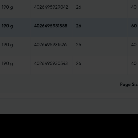
190 g
4026495929042
26
40
190 g
4026495931588
26
60
190 g
4026495931526
26
40
190 g
4026495930543
26
40
Page Siz