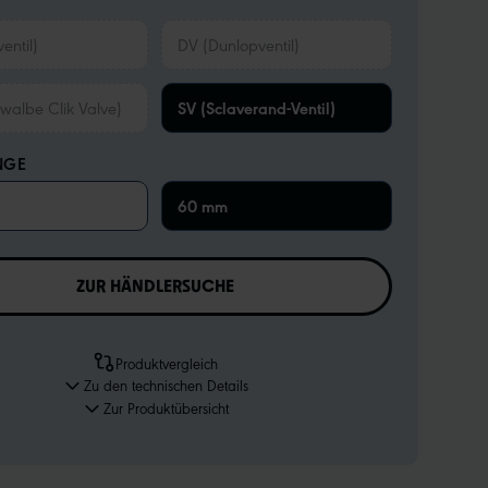
entil)
DV (Dunlopventil)
walbe Clik Valve)
SV (Sclaverand-Ventil)
NGE
60 mm
ZUR HÄNDLERSUCHE
Produktvergleich
Zu den technischen Details
Zur Produktübersicht