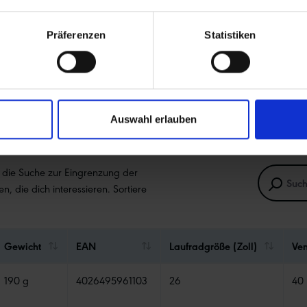
Präferenzen
Statistiken
Auswahl erlauben
e die Suche zur Eingrenzung der
en, die dich interessieren. Sortiere
Gewicht
EAN
Laufradgröße (Zoll)
Ven
190 g
4026495961103
26
40