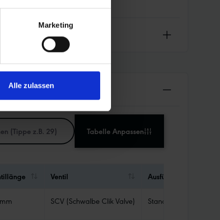
Marketing
Alle zulassen
Tabelle Anpassen
tillänge
Ventil
Ausführung Schlauch
 mm
SCV (Schwalbe Clik Valve)
Standard