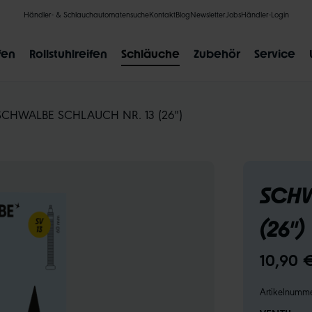
Händler- & Schlauchautomatensuche
Kontakt
Blog
Newsletter
Jobs
Händler-Login
fen
Rollstuhlreifen
Schläuche
Zubehör
Service
SCHWALBE SCHLAUCH NR. 13 (26")
BELIEBTE SUCHANFRAGEN
SCHW
CLIK VALVE
RECYCLING
UNPLATTBAR
GRÖSSENBE
(26")
10,90 
Artikelnumm