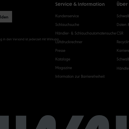
Service & Information
Über
Kundenservice
Schwalb
elden
Schlauchsuche
Daten 
Händler- & Schlauchautomatensuche
CSR
g in den Versand ist jederzeit mit Wirkung
Luftdruckrechner
Recycli
Presse
Karrier
Kataloge
Schwal
Magazine
Händle
Information zur Barrierefreiheit