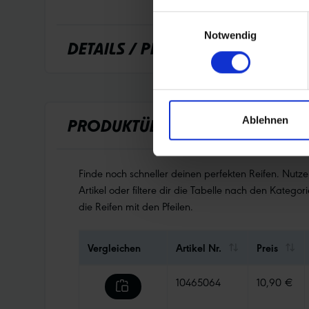
Einwilligungsauswahl
Notwendig
DETAILS / PRODUKTDATEN
Ablehnen
PRODUKTÜBERSICHT
Finde noch schneller deinen perfekten Reifen. Nutz
Artikel oder filtere dir die Tabelle nach den Kategori
die Reifen mit den Pfeilen.
Vergleichen
Artikel Nr.
Preis
10465064
10,90 €