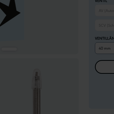
VENTIL
AV (Autov
SCV (Sch
VENTILLÄ
40 mm