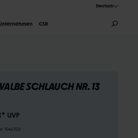
Deutsch
Unternehmen
CSR
ALBE SCHLAUCH NR. 13
ZEICHNUNG
AEROTHAN
ALBERT
€* UVP
er:
10463123