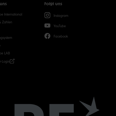
 uns
Folgt uns
50
e International
Instagram
& Zahlen
YouTube
Facebook
ngsystem
e
be LAB
r-Login