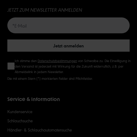
JETZT ZUM NEWSLETTER ANMELDEN
20
50
Jetzt anmelden
Ich stimme den
Datenschutzbestimmungen
von Schwalbe zu. Die Einwilligung in
den Versand ist jederzeit mit Wirkung für die Zukunft widerruflich, z.B. per
Abmeldelink in jedem Newsletter.
Die mit einem Stern (*) markierten Felder sind Pflichtfelder.
Service & Information
Kundenservice
Schlauchsuche
Händler- & Schlauchautomatensuche