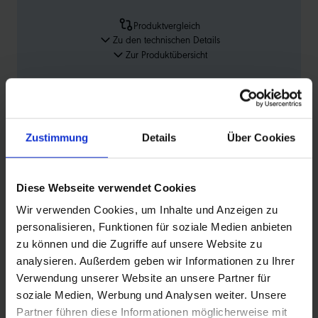
Produktvergleich
Zu den technischen Details
Zur Produktübersicht
Zustimmung
Details
Über Cookies
PRODUKTINFORMATIONEN
Diese Webseite verwendet Cookies
Wir verwenden Cookies, um Inhalte und Anzeigen zu
Schwalbe Standard Fahrradschlauch Nr. 12. Für
personalisieren, Funktionen für soziale Medien anbieten
Fahrradreifen in der Größe 26" Zoll (ETRTO 47-559, 47-
zu können und die Zugriffe auf unsere Website zu
571, 30→47-584, 32→44-590, 32-597). Hält die Luft
analysieren. Außerdem geben wir Informationen zu Ihrer
überdurchschnittlich lang. Dank bester Materialgüte und
Verwendung unserer Website an unsere Partner für
gleichmäßiger Wandstärke. Höchste Zuverlässigkeit, die
soziale Medien, Werbung und Analysen weiter. Unsere
sich millionenfach bewährt hat.
Partner führen diese Informationen möglicherweise mit