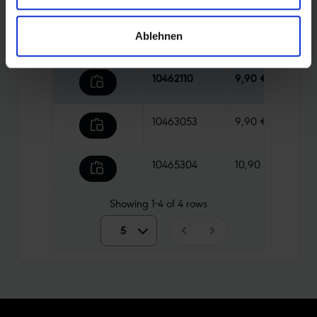
10462661
9,90 €
140 
Ablehnen
10462110
9,90 €
140 
10463053
9,90 €
140 
10465304
10,90 €
140 
Showing
1-4
of
4
rows
5
5
10
15