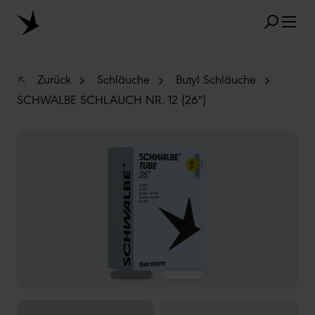
Zum Hauptinhalt springen
Zurück
Schläuche
Butyl Schläuche
SCHWALBE SCHLAUCH NR. 12 (26")
BELIEBTE SUCHANFRAGEN
Bildergalerie überspringen
MARATHON
TUBELESS
RADIAL
CLIK VALVE
RECYCLING
UNPLATTBAR
GRÖSSENBEZEICHNUNG
AEROTHAN
ALBERT