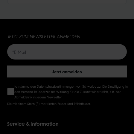
10
15
JETZT ZUM NEWSLETTER ANMELDEN
20
50
Jetzt anmelden
Ich stimme den
Datenschutzbestimmungen
von Schwalbe zu. Die Einwilligung in
den Versand ist jederzeit mit Wirkung für die Zukunft widerruflich, z.B. per
Abmeldelink in jedem Newsletter.
Die mit einem Stern (*) markierten Felder sind Pflichtfelder.
Service & Information