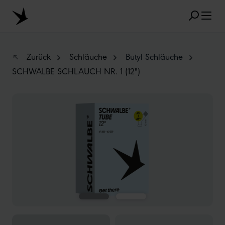
Zum Hauptinhalt springen
Zurück
Schläuche
Butyl Schläuche
SCHWALBE SCHLAUCH NR. 1 (12")
BELIEBTE SUCHANFRAGEN
Bildergalerie überspringen
MARATHON
TUBELESS
RADIAL
CLIK VALVE
RECYCLING
UNPLATTBAR
GRÖSSENBEZEICHNUNG
AEROTHAN
ALBERT