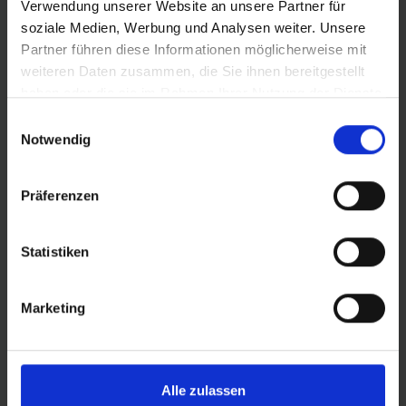
Kombiniert Grip und geringen Rollwiderstand wie
Verwendung unserer Website an unsere Partner für
kein zweiter Schwalbe XC-Reifen
soziale Medien, Werbung und Analysen weiter. Unsere
Verstärkter Übergangsbereich zwischen Mittel- und
Partner führen diese Informationen möglicherweise mit
Schulterblöcken für besten SnakeBite-Schutz
weiteren Daten zusammen, die Sie ihnen bereitgestellt
Schließt die Lücke zwischen Racing Ralph und
haben oder die sie im Rahmen Ihrer Nutzung der Dienste
Thunder Burt, da er schneller als Racing Ralph ist
gesammelt haben.
Einwilligungsauswahl
und griffiger als Thunder Burt
Notwendig
Präferenzen
DETAILS / PRODUKTDATEN
Statistiken
BEWERTUNGEN
Marketing
ROLLING
Alle zulassen