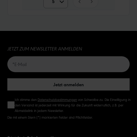
5
5
10
15
JETZT ZUM NEWSLETTER ANMELDEN
20
50
Jetzt anmelden
Ich stimme den
Datenschutzbestimmungen
von Schwalbe zu. Die Einwilligung in
den Versand ist jederzeit mit Wirkung für die Zukunft widerruflich, z.B. per
Abmeldelink in jedem Newsletter.
Die mit einem Stern (*) markierten Felder sind Pflichtfelder.