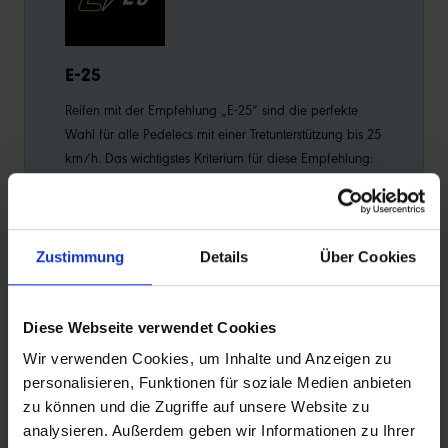
E-25
Reifen mit der Empfehlung „E-25“ sind die perfekte
Wahl für alle Pedelecs mit einer Tretunterstützung bis 25
km/h. Das wichtigstes Kriterium für diese Empfehlung:
Sicherheit.
Zustimmung
Details
Über Cookies
PRODUKTINFORMATIONEN
Diese Webseite verwendet Cookies
Die perfekte Wahl für XC-Rennen, bei denen jede
Wir verwenden Cookies, um Inhalte und Anzeigen zu
(Zehntel-)Sekunde zählt
personalisieren, Funktionen für soziale Medien anbieten
Gemeinsam mit dem Olympiazweiten Mathias
zu können und die Zugriffe auf unsere Website zu
Flückiger entwickelt
analysieren. Außerdem geben wir Informationen zu Ihrer