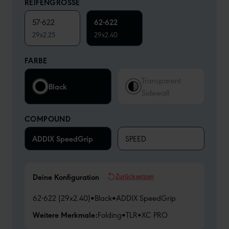
REIFENGRÖSSE
57-622
62-622
29x2.25
29x2.40
FARBE
Transparent
Black
Sidewall
COMPOUND
ADDIX SpeedGrip
SPEED
Zurücksetzen
Deine Konfiguration
62-622 (29x2.40)
•
Black
•
ADDIX SpeedGrip
Weitere Merkmale:
Folding
•
TLR
•
XC PRO