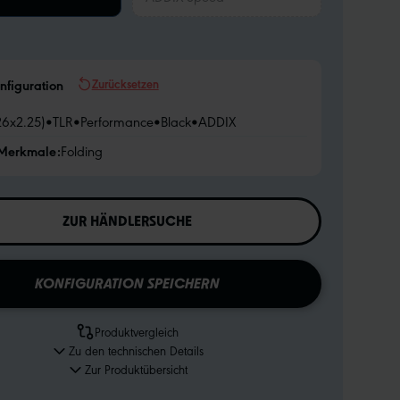
Zurücksetzen
nfiguration
26x2.25)
•
TLR
•
Performance
•
Black
•
ADDIX
 Merkmale:
Folding
ZUR HÄNDLERSUCHE
KONFIGURATION SPEICHERN
Produktvergleich
Zu den technischen Details
Zur Produktübersicht