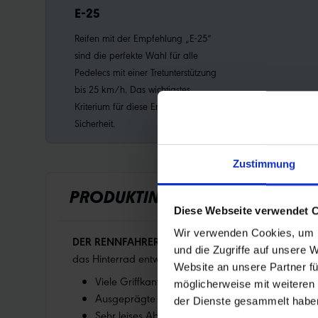
E-25
Reifen mit der Empfehlung „E-25“
sind die perfekte Wahl für alle
Pedelecs mit einer Tretunterstützung
bis 25 km/h. Das wichtigstes
Kriterium für diese Empfehlung:
Sicherheit.
Zustimmung
PRODUKTINFORMATIONEN
Diese Webseite verwendet 
Wir verwenden Cookies, um I
DER RENNFAHRER.
Angesichts der extremen Herausfor
und die Zugriffe auf unsere 
das Hinterrad entwickelt.
Website an unsere Partner fü
Viele Griffkanten im Mittelbereich für super Trak
möglicherweise mit weiteren
Ausgeprägte Schulterstollen für sehr guten Seiten
der Dienste gesammelt habe
Sehr leises Abrollverhalten und ausgezeichneter 