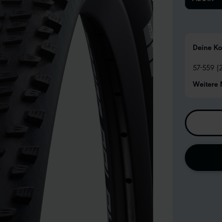
Deine Ko
57-559 (
Weitere