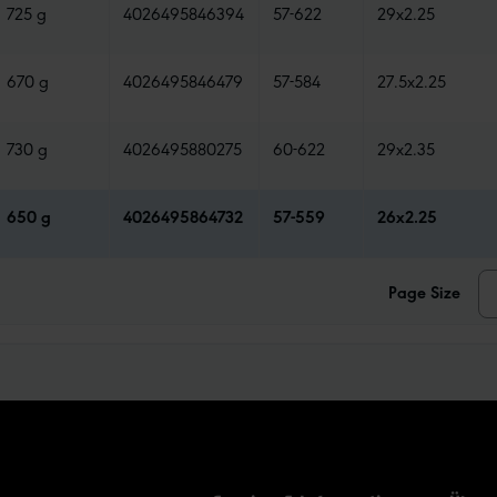
725 g
4026495846394
57-622
29x2.25
670 g
4026495846479
57-584
27.5x2.25
730 g
4026495880275
60-622
29x2.35
650 g
4026495864732
57-559
26x2.25
Page Size