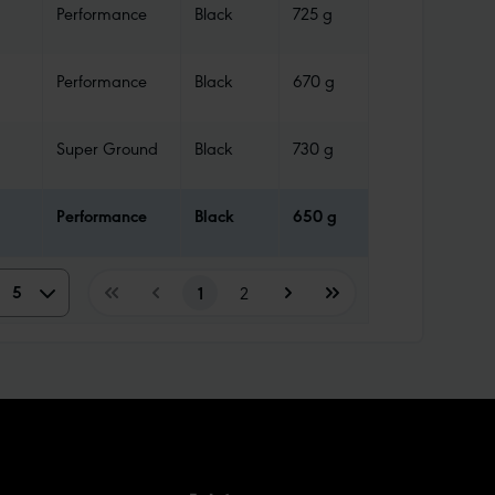
Performance
Black
725 g
TLR
Performance
Black
670 g
TLR
Super Ground
Black
730 g
TLE
Performance
Black
650 g
TLR
5
5
1
2
10
15
20