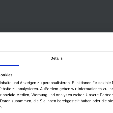
Details
Cookies
nhalte und Anzeigen zu personalisieren, Funktionen für soziale
derungen der XC-Tracks von heute, haben wir mit Racing Ralph ein sehr
Website zu analysieren. Außerdem geben wir Informationen zu I
r soziale Medien, Werbung und Analysen weiter. Unsere Partner
tion und exzellente Beschleunigung.
 Daten zusammen, die Sie ihnen bereitgestellt haben oder die s
halt.
n.
Rollwiderstand.