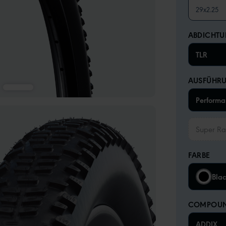
29x2.25
ABDICHT
TLR
AUSFÜHR
Performa
Super Ra
FARBE
Bla
COMPOU
ADDIX