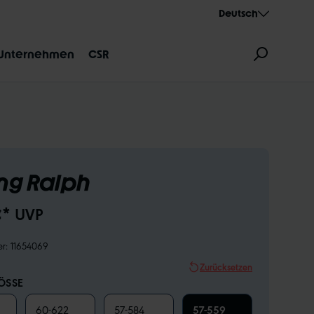
Deutsch
Unternehmen
CSR
ng Ralph
€* UVP
ZEICHNUNG
AEROTHAN
ALBERT
er:
11654069
Zurücksetzen
SSE
60-622
57-584
57-559