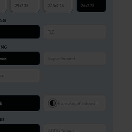
29x2.35
27.5x2.25
26x2.25
UNG
TLE
UNG
nce
Super Ground
ce
ck
Transparent Sidewall
ND
ADDIX Speed