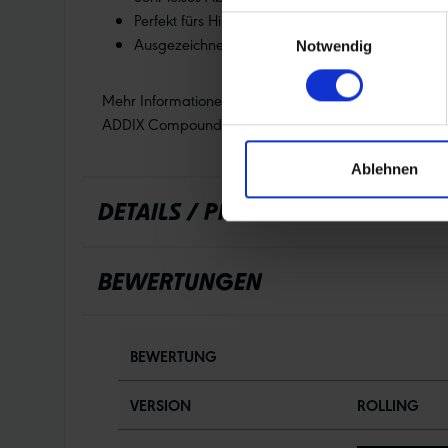
Perfekt fürs Hinterrad in Kombination mit
Racing
Einwilligungsauswahl
Ausgezeichneter Rollwiderstand und Vortrieb
Notwendig
Mehr Informationen:
ADDIX Compound
Ablehnen
DETAILS / PRODUKTDATEN
BEWERTUNGEN
BEWERTUNG
VERSION
ROLLING