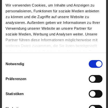
Wir verwenden Cookies, um Inhalte und Anzeigen zu
personalisieren, Funktionen für soziale Medien anbieten
zu können und die Zugriffe auf unsere Website zu
analysieren. Außerdem geben wir Informationen zu Ihrer
Verwendung unserer Website an unsere Partner für
PRODUKTÜBERSICHT
soziale Medien, Werbung und Analysen weiter. Unsere
Partner führen diese Informationen möglicherweise mit
weiteren Daten zusammen, die Sie ihnen bereitgestellt
Finde noch schneller deinen perfekten Reifen.
haben oder die sie im Rahmen Ihrer Nutzung der Dienste
Nutze die Suche zur Eingrenzung der Artikel
gesammelt haben.
oder filtere dir die Tabelle nach den
Einwilligungsauswahl
Notwendig
Kategorien, die dich interessieren. Sortiere die
Reifen mit den Pfeilen.
Präferenzen
Statistiken
Vergleichen
Artikel Nr.
Preis
Gewi