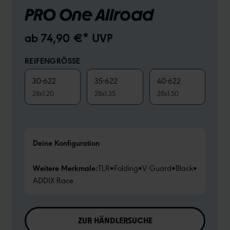
PRO One Allroad
ab 74,90 €* UVP
REIFENGRÖSSE
30-622
35-622
40-622
28x1.20
28x1.35
28x1.50
Deine Konfiguration
Weitere Merkmale:
TLR
•
Folding
•
V-Guard
•
Black
•
ADDIX Race
ZUR HÄNDLERSUCHE