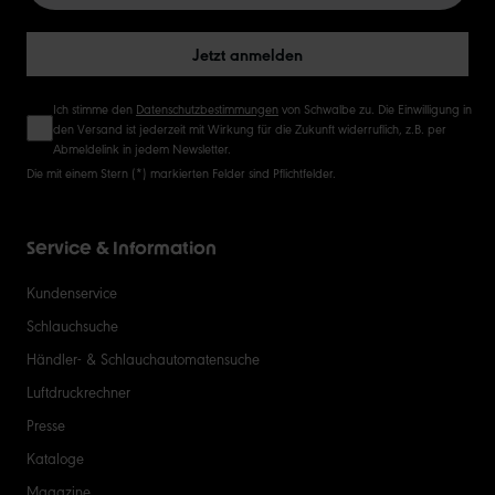
50
Jetzt anmelden
Ich stimme den
Datenschutzbestimmungen
von Schwalbe zu. Die Einwilligung in
den Versand ist jederzeit mit Wirkung für die Zukunft widerruflich, z.B. per
Abmeldelink in jedem Newsletter.
Die mit einem Stern (*) markierten Felder sind Pflichtfelder.
Service & Information
Kundenservice
Schlauchsuche
Händler- & Schlauchautomatensuche
Luftdruckrechner
Presse
Kataloge
Magazine