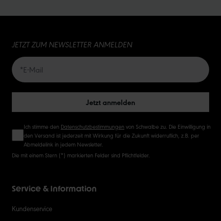
15
JETZT ZUM NEWSLETTER ANMELDEN
20
50
Jetzt anmelden
Ich stimme den
Datenschutzbestimmungen
von Schwalbe zu. Die Einwilligung in
den Versand ist jederzeit mit Wirkung für die Zukunft widerruflich, z.B. per
Abmeldelink in jedem Newsletter.
Die mit einem Stern (*) markierten Felder sind Pflichtfelder.
Service & Information
Kundenservice