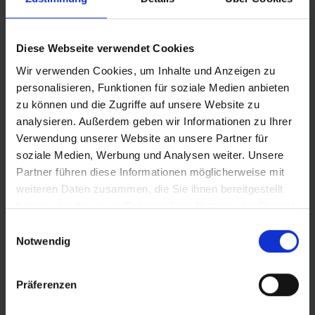
Diese Webseite verwendet Cookies
Wir verwenden Cookies, um Inhalte und Anzeigen zu
PRODUKTINFORMATIONEN
personalisieren, Funktionen für soziale Medien anbieten
zu können und die Zugriffe auf unsere Website zu
HIGH-END TUBE TYPE-RENNRADREIFEN.
Vereint
analysieren. Außerdem geben wir Informationen zu Ihrer
Souplesse, Geschwindigkeit und Kontrolle auf höchstem
Verwendung unserer Website an unsere Partner für
Niveau. Unser Top Rennradreifen setzt auch mit
soziale Medien, Werbung und Analysen weiter. Unsere
Schlauch neue Maßstäbe!
Partner führen diese Informationen möglicherweise mit
weiteren Daten zusammen, die Sie ihnen bereitgestellt
Super Race Karkasse (Souplesse Konstruktion)
haben oder die sie im Rahmen Ihrer Nutzung der Dienste
Addix Race Compound
gesammelt haben.
Einwilligungsauswahl
V-Guard Pannenschutz
Notwendig
Der Tube Type-Reifen ist speziell für die Anwendung mit
Präferenzen
Schlauch konzipiert und darf nicht Tubeless gefahren