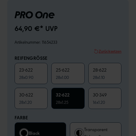
PRO One
64,90 €* UVP
Artikelnummer:
11654233
Zurücksetzen
REIFENGRÖSSE
23-622
25-622
28-622
28x0.90
28x1.00
28x1.10
30-622
32-622
30-349
28x1.20
28x1.25
16x1.20
FARBE
Transparent
Black