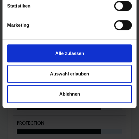
werden.
Statistiken
VERWECHSLUNG AUSGESCHLOSSEN:
Alle Pro One-
Rennradreifen sind durch zusätzliche Label eindeutig als
Marketing
“TLE” oder “TUBE ONLY”-Reifen gekennzeichnet.
Alle zulassen
DETAILS / PRODUKTDATEN
Auswahl erlauben
BEWERTUNGEN
Ablehnen
ROLLING
PROTECTION