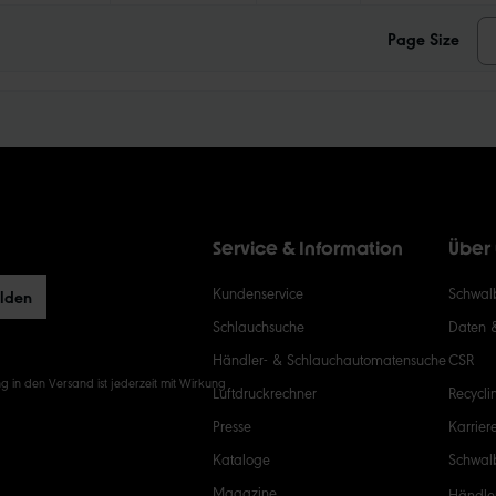
Page Size
Service & Information
Über
Kundenservice
Schwalb
elden
Schlauchsuche
Daten 
Händler- & Schlauchautomatensuche
CSR
g in den Versand ist jederzeit mit Wirkung
Luftdruckrechner
Recycli
Presse
Karrier
Kataloge
Schwal
Magazine
Händle