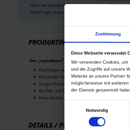
Wahl. Der unplattbar-Pannenschutz
der Performance Li
schützt sogar gegen Heftzwecken.
Zustimmung
PRODUKTINFORMATIONEN
Diese Webseite verwendet 
Der „unplattbare“ Rennradreifen
Wir verwenden Cookies, um I
Nachfolger des Durano Plus
und die Zugriffe auf unsere 
Maximaler Pannenschutz dank SmartGuard
Website an unsere Partner fü
Sorglos-Rennradreifen für Training, Pendeln und
möglicherweise mit weiteren
Als Falt- und Drahtreifen verfügbar (bis auf ei
der Dienste gesammelt habe
Neue Breiten
Einwilligungsauswahl
Notwendig
DETAILS / PRODUKTDATEN