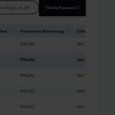
Tabelle Anpassen
ibel
Französische Bezeichnung
Zollbezeichnung
700x28C
28x1.10
700x30C
28x1.20
700x28C
28x1.10
700x23C
28x0.90
700x32C
28x1.25