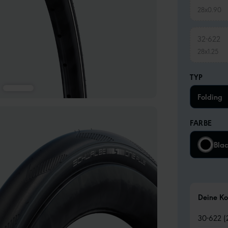
28x0.90
32-622
28x1.25
TYP
Folding
FARBE
Bla
Deine Ko
30-622 (