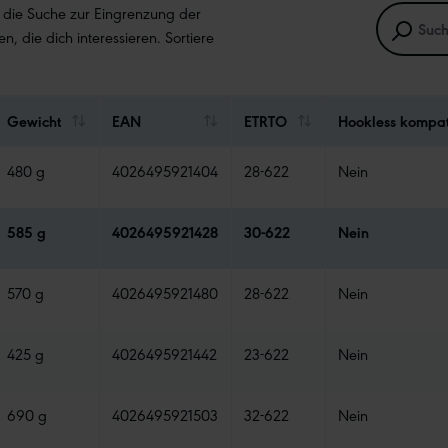
e die Suche zur Eingrenzung der
en, die dich interessieren. Sortiere
Gewicht
EAN
ETRTO
Hookless kompat
480 g
4026495921404
28-622
Nein
585 g
4026495921428
30-622
Nein
570 g
4026495921480
28-622
Nein
425 g
4026495921442
23-622
Nein
690 g
4026495921503
32-622
Nein