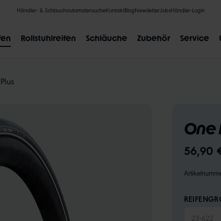
Händler- & Schlauchautomatensuche
Kontakt
Blog
Newsletter
Jobs
Händler-Login
fen
Rollstuhlreifen
Schläuche
Zubehör
Service
Plus
One 
BELIEBTE SUCHANFRAGEN
56,90 
CLIK VALVE
RECYCLING
UNPLATTBAR
GRÖSSENBE
Artikelnumm
REIFENGRÖ
23-622