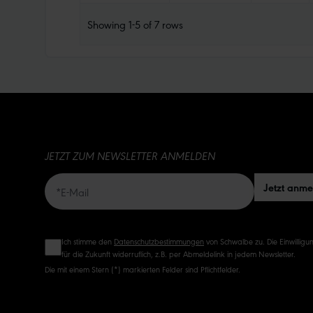
Showing
1-5
of
7
rows
JETZT ZUM NEWSLETTER ANMELDEN
Jetzt anm
Ich stimme den
Datenschutzbestimmungen
von Schwalbe zu. Die Einwilligun
für die Zukunft widerruflich, z.B. per Abmeldelink in jedem Newsletter.
Die mit einem Stern (*) markierten Felder sind Pflichtfelder.