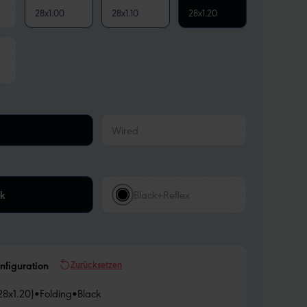
28x1.00
28x1.10
28x1.20
Wired
ck
Black+Reflex
Zurücksetzen
nfiguration
28x1.20)
•
Folding
•
Black