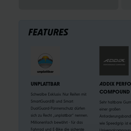
FEATURES
UNPLATTBAR
ADDIX PERF
COMPOUND
Schwalbe Exklusiv. Nur Reifen mit
SmartGuard® und Smart
Sehr haltbare Gu
DualGuard-Pannenschutz dürfen
einer großen
sich zu Recht „unplattbar“ nennen.
Anforderungsbandb
Millionenfach bewährt - für das
wie Speedgrip ist e
Fahrrad und E-Bike die sicherste
Universalcompound 