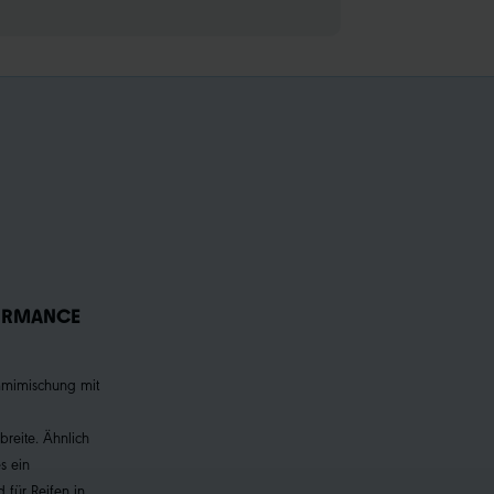
ORMANCE
mmimischung mit
reite. Ähnlich
s ein
für Reifen in