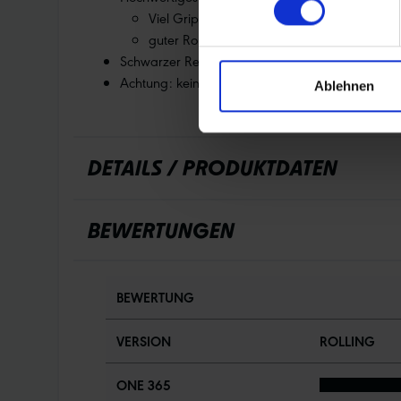
Viel Grip auch bei niedrigen Temperaturen
guter Rollwiderstand bei allen Temperature
Schwarzer Reflexstreifen als optisches Highlight 
Achtung: keine ECE-R88
Ablehnen
DETAILS / PRODUKTDATEN
BEWERTUNGEN
BEWERTUNG
VERSION
ROLLING
ONE 365