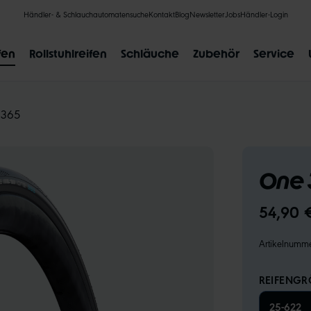
Händler- & Schlauchautomatensuche
Kontakt
Blog
Newsletter
Jobs
Händler-Login
fen
Rollstuhlreifen
Schläuche
Zubehör
Service
 365
One 
BELIEBTE SUCHANFRAGEN
54,90 
CLIK VALVE
RECYCLING
UNPLATTBAR
GRÖSSENBE
Artikelnumm
REIFENGRÖ
25-622