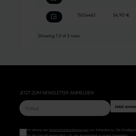
11654443
54,90 €
Showing
1-3
of
3
rows
JETZT ZUM NEWSLETTER ANMELDEN
Jetzt anm
Ich stimme den
Datenschutzbestimmungen
von Schwalbe zu. Die Einwilligun
für die Zukunft widerruflich, z.B. per Abmeldelink in jedem Newsletter.