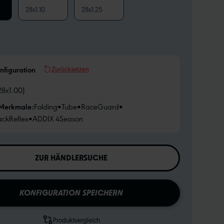
28x1.10
28x1.25
Zurücksetzen
nfiguration
28x1.00)
 Merkmale:
Folding
•
Tube
•
RaceGuard
•
ackReflex
•
ADDIX 4Season
ZUR HÄNDLERSUCHE
KONFIGURATION SPEICHERN
Produktvergleich