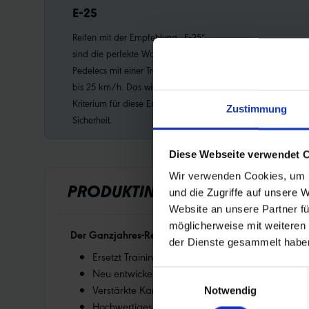
E-25
Reifen mit der Empfehlung „E-25“
sind die perfekte Wahl für alle
Pedelecs mit einer Tretunterstützung
bis 25 km/h. Das wichtigstes
Kriterium für diese Empfehlung:
Zustimmung
Sicherheit.
Diese Webseite verwendet 
Wir verwenden Cookies, um I
PRODUKTINFORMATIONEN
und die Zugriffe auf unsere 
Website an unsere Partner fü
möglicherweise mit weiteren
Der Ganzjahres-Rennradreifen
der Dienste gesammelt habe
Ersetzt Trainingsreifen Durano DD
Neu entwickelt mit noch mehr Fokus auf Fahrdyna
Einwilligungsauswahl
Verstärkte Karkasse sorgt für höheren Pannensch
Notwendig
Hochwertiges Addix 4-Season Compound: