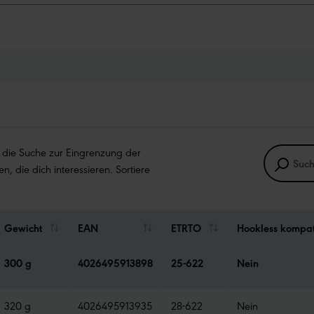
e die Suche zur Eingrenzung der
en, die dich interessieren. Sortiere
Gewicht
EAN
ETRTO
Hookless kompat
300 g
4026495913898
25-622
Nein
320 g
4026495913935
28-622
Nein