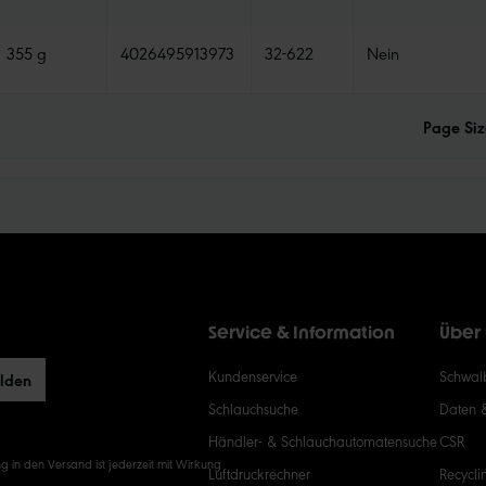
355 g
4026495913973
32-622
Nein
Page Siz
Service & Information
Über
Kundenservice
Schwalb
elden
Schlauchsuche
Daten 
Händler- & Schlauchautomatensuche
CSR
g in den Versand ist jederzeit mit Wirkung
Luftdruckrechner
Recycli