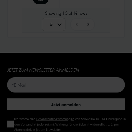
Showing
1-5
of
14
rows
5
5
10
15
JETZT ZUM NEWSLETTER ANMELDEN
20
50
Jetzt anmelden
Ich stimme den
Datenschutzbestimmungen
von Schwalbe zu. Die Einwilligung in
den Versand ist jederzeit mit Wirkung für die Zukunft widerruflich, z.B. per
Abmeldelink in jedem Newsletter.