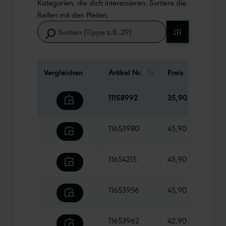
Kategorien, die dich interessieren. Sortiere die
Reifen mit den Pfeilen.
Vergleichen
Artikel Nr.
Preis
Gewi
11158992
35,90 €
335 
11653980
45,90 €
205 
11654215
45,90 €
290 
11653956
45,90 €
245 
11653962
42,90 €
200 