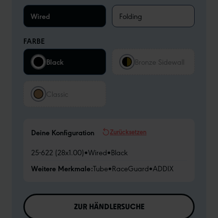
Wired
Folding
FARBE
Black
Bronze Sidewall
Classic
Zurücksetzen
Deine Konfiguration
25-622 (28x1.00)
•
Wired
•
Black
Weitere Merkmale:
Tube
•
RaceGuard
•
ADDIX
ZUR HÄNDLERSUCHE