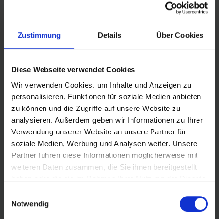
E-25
Reifen mit der Empfehlung „E-25“ sind die perfekte
Wahl für alle Pedelecs mit einer Tretunterstützung bis 25
Zustimmung
Details
Über Cookies
km/h. Das wichtigstes Kriterium für diese Empfehlung:
Sicherheit.
Diese Webseite verwendet Cookies
Wir verwenden Cookies, um Inhalte und Anzeigen zu
personalisieren, Funktionen für soziale Medien anbieten
PRODUKTINFORMATIONEN
zu können und die Zugriffe auf unsere Website zu
analysieren. Außerdem geben wir Informationen zu Ihrer
Verwendung unserer Website an unsere Partner für
ALLROUND RENNRADREIFEN
. Schnell, zuverlässig und
soziale Medien, Werbung und Analysen weiter. Unsere
agil präsentiert sich der neue Schwalbe One mit
Partner führen diese Informationen möglicherweise mit
Rennradreifen-Technologie auf höchstem Niveau. Ein
weiteren Daten zusammen, die Sie ihnen bereitgestellt
idealer Allrounder für Rennradfahrer die es bevorzugen,
haben oder die sie im Rahmen Ihrer Nutzung der Dienste
mit Schlauch zu fahren.
gesammelt haben.
Einwilligungsauswahl
• Skin Karkasse
Notwendig
• Addix Compound