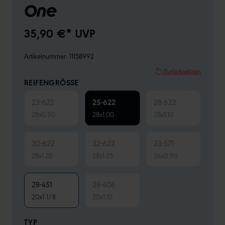
One
35,90 €* UVP
Artikelnummer:
11158992
Zurücksetzen
REIFENGRÖSSE
23-622
25-622
28-622
28x0.90
28x1.00
28x1.10
30-622
32-622
23-571
28x1.20
28x1.25
26x0.90
28-451
28-406
20x1 1/8
20x1.10
TYP