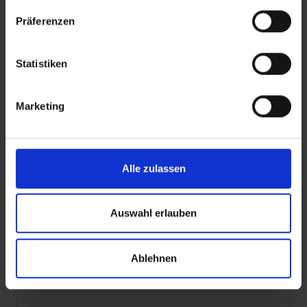
• RaceGuard Pannenschutz
Präferenzen
Der Tube Type-Reifen ist speziell für die Anwendung mit
Statistiken
Schlauch konzipiert und darf nicht Tubeless gefahren
werden.
Marketing
VERWECHSLUNG AUSGESCHLOSSEN
: Alle Schwalbe
One-Rennradreifen sind durch zusätzliche Label
eindeutig als “TLE” oder “TUBE ONLY”-Reifen
gekennzeichnet."
Alle zulassen
Auswahl erlauben
DETAILS / PRODUKTDATEN
Ablehnen
BEWERTUNGEN