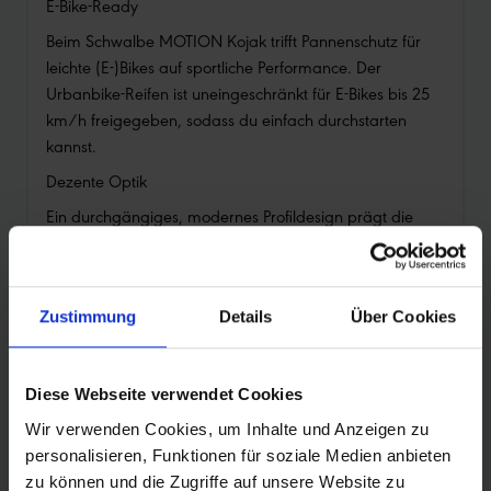
E-Bike-Ready
Beim Schwalbe MOTION Kojak trifft Pannenschutz für
leichte (E-)Bikes auf sportliche Performance. Der
Urbanbike-Reifen ist uneingeschränkt für E-Bikes bis 25
km/h freigegeben, sodass du einfach durchstarten
kannst.
Dezente Optik
Ein durchgängiges, modernes Profildesign prägt die
Lauffläche und die Seitenwände des Schwalbe MOTION
Kojak. Das Ergebnis ist ein stylisher, unaufdringlicher
Look, der perfekt zu deinem Urbanbike passt.
Zustimmung
Details
Über Cookies
SICHERHEIT DURCH TECHNOLOGIE
Cleveres Profildesign
Diese Webseite verwendet Cookies
Das clevere Profildesign des MOTION Kojak bringt dich
jeden Tag entspannt und souverän ans Ziel. Die
Wir verwenden Cookies, um Inhalte und Anzeigen zu
bewährte Schuppenanordnung greift zuverlässig beim
personalisieren, Funktionen für soziale Medien anbieten
Beschleunigen, hält dich sicher in der Kurve und rollt
zu können und die Zugriffe auf unsere Website zu