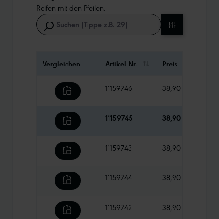
Reifen mit den Pfeilen.
Vergleichen
Artikel Nr.
Preis
Gewi
11159746
38,90 €
880 
11159745
38,90 €
760 
11159743
38,90 €
825 
11159744
38,90 €
605 
11159742
38,90 €
795 