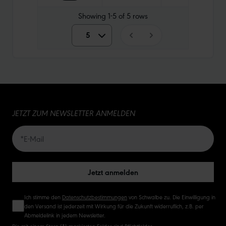
Showing
1-5
of
5
rows
5
5
10
15
JETZT ZUM NEWSLETTER ANMELDEN
20
50
Jetzt anmelden
Ich stimme den
Datenschutzbestimmungen
von Schwalbe zu. Die Einwilligung in
den Versand ist jederzeit mit Wirkung für die Zukunft widerruflich, z.B. per
Abmeldelink in jedem Newsletter.
Die mit einem Stern (*) markierten Felder sind Pflichtfelder.