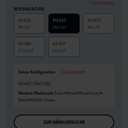
Zurücksetzen
REIFENGRÖSSE
40-622
50-622
60-622
28x1.50
28x2.00
28x2.35
60-584
65-507
27.5x2.35
24x2.60
Zurücksetzen
Deine Konfiguration
50-622 (28x2.00)
Weitere Merkmale:
Tube
•
Wired
•
RaceGuard
•
Black
•
ADDIX Green
ZUR HÄNDLERSUCHE