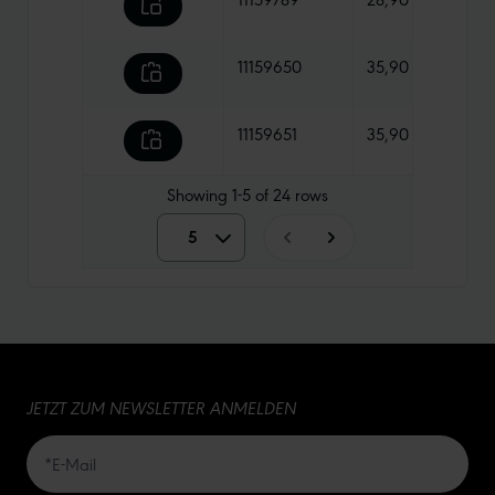
11159650
35,90 €
275 
11159651
35,90 €
330 
Showing
1-5
of
24
rows
5
5
10
15
JETZT ZUM NEWSLETTER ANMELDEN
20
50