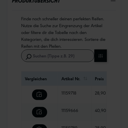
PRODUKTÜBERSICHT
Finde noch schneller deinen perfekten Reifen.
Nutze die Suche zur Eingrenzung der Artikel
oder filtere dir die Tabelle nach den
Kategorien, die dich interessieren. Sortiere die
Reifen mit den Pfeilen.
Vergleichen
Artikel Nr.
Preis
Gewi
11159718
28,90 €
790 
11159666
40,90 €
835 
11159789
28,90 €
780 