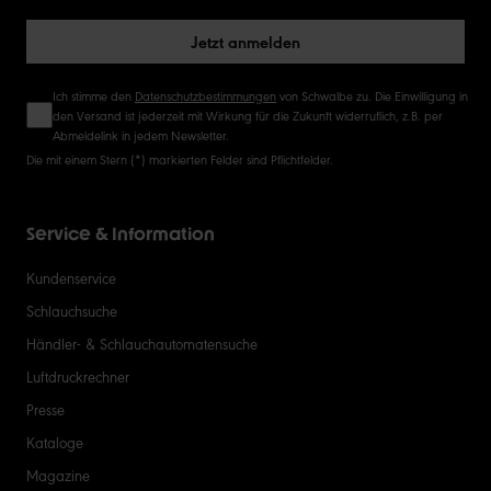
Jetzt anmelden
Ich stimme den
Datenschutzbestimmungen
von Schwalbe zu. Die Einwilligung in
den Versand ist jederzeit mit Wirkung für die Zukunft widerruflich, z.B. per
Abmeldelink in jedem Newsletter.
Die mit einem Stern (*) markierten Felder sind Pflichtfelder.
Service & Information
Kundenservice
Schlauchsuche
Händler- & Schlauchautomatensuche
Luftdruckrechner
Presse
Kataloge
Magazine