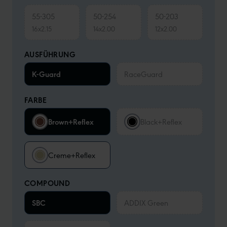
55-305
50-254
50-203
16x2.15
14x2.00
12x2.00
AUSFÜHRUNG
K-Guard
RaceGuard
FARBE
Brown+Reflex
Black+Reflex
Creme+Reflex
COMPOUND
SBC
ADDIX Green