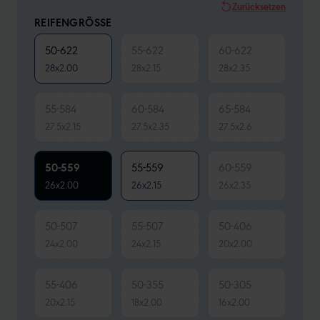
Zurücksetzen
REIFENGRÖSSE
50-622
55-622
60-622
28x2.00
28x2.15
28x2.35
55-584
60-584
65-584
27.5x2.15
27.5x2.35
27.5x2.6
50-559
55-559
60-559
26x2.00
26x2.15
26x2.35
50-507
55-507
50-406
24x2.00
24x2.15
20x2.00
55-406
50-355
50-305
20x2.15
18x2.00
16x2.00