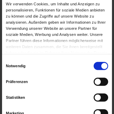
Wir verwenden Cookies, um Inhalte und Anzeigen zu
Materialien:
personalisieren, Funktionen für soziale Medien anbieten
-
U.a. greift er zu 100% auf recycelten Ruß
zu können und die Zugriffe auf unsere Website zu
(recovered Carbon Black, rCB) aus Schwalbes
analysieren. Außerdem geben wir Informationen zu Ihrer
Reifenrecycling zurück.
Verwendung unserer Website an unsere Partner für
-
Wird zu 100% aus fair gehandeltem
soziale Medien, Werbung und Analysen weiter. Unsere
Naturkautschuk hergestellt.
Partner führen diese Informationen möglicherweise mit
weiteren Daten zusammen, die Sie ihnen bereitgestellt
Komfort und Dämpfung
haben oder die sie im Rahmen Ihrer Nutzung der Dienste
Der Schwalbe Motion Big Apple schluckt mit niedrigem
gesammelt haben.
Einwilligungsauswahl
Luftdruck jede Unebenheit und rollt leicht über Asphalt,
Notwendig
aber auch über Waldwege. Er steht für absoluten
Komfort und dämpft dank seines großen Volumens
jeden Stoß – ganz ohne aufwändige Federungstechnik.
Präferenzen
Das vielseitige Profildesign greift moderne
Designelemente auf, die sich auf der Seitenwandstruktur
Statistiken
des Motion Big Apple ebenfalls wiederfinden.
Einsatzzweck
Marketing