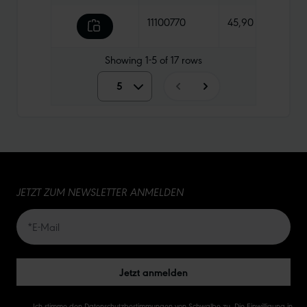
11100770
45,90 €
960 
Showing
1-5
of
17
rows
5
5
10
15
JETZT ZUM NEWSLETTER ANMELDEN
20
50
Jetzt anmelden
Ich stimme den
Datenschutzbestimmungen
von Schwalbe zu. Die Einwilligung in