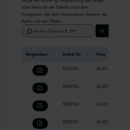
oder filtere dir die Tabelle nach den
Kategorien, die dich interessieren. Sortiere die
Reifen mit den Pfeilen.
Vergleichen
Artikel Nr.
Preis
Gewi
11100756
45,90 €
480 
11100764
45,90 €
850 
11100763
45,90 €
1100
11100761
45,90 €
870 