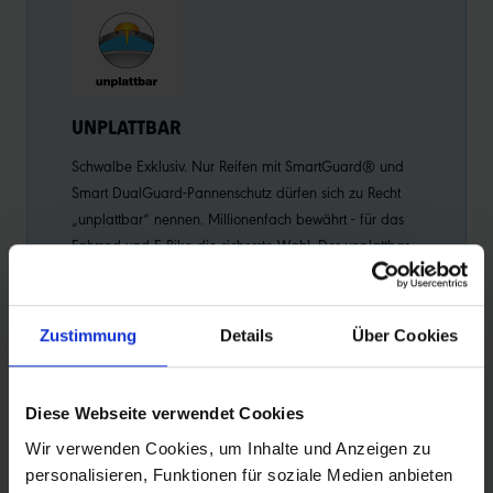
UNPLATTBAR
E-
Schwalbe Exklusiv. Nur Reifen mit SmartGuard® und
Reif
Smart DualGuard-Pannenschutz dürfen sich zu Recht
Wahl
„unplattbar“ nennen. Millionenfach bewährt - für das
km/h
Fahrrad und E-Bike die sicherste Wahl. Der unplattbar-
Sich
Pannenschutz schützt sogar gegen Heftzwecken.
Zustimmung
Details
Über Cookies
Diese Webseite verwendet Cookies
PRODUKTINFORMATIONEN
Wir verwenden Cookies, um Inhalte und Anzeigen zu
personalisieren, Funktionen für soziale Medien anbieten