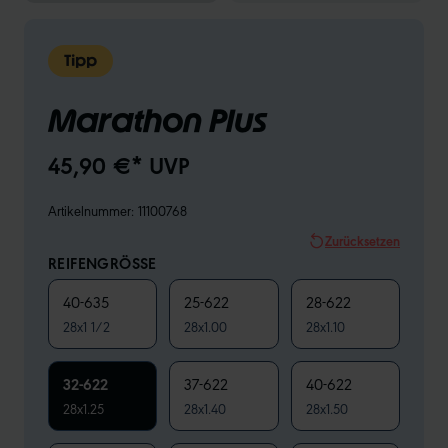
Tipp
Marathon Plus
45,90 €* UVP
Artikelnummer:
11100768
Zurücksetzen
REIFENGRÖSSE
40-635
25-622
28-622
28x1 1/2
28x1.00
28x1.10
32-622
37-622
40-622
28x1.25
28x1.40
28x1.50