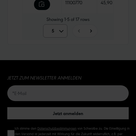
11100770
45,90 €
960 
Showing
1-5
of
17
rows
5
5
10
15
JETZT ZUM NEWSLETTER ANMELDEN
20
50
Jetzt anmelden
Ich stimme den
Datenschutzbestimmungen
von Schwalbe zu. Die Einwilligung in
den Versand ist jederzeit mit Wirkung für die Zukunft widerruflich, z.B. per