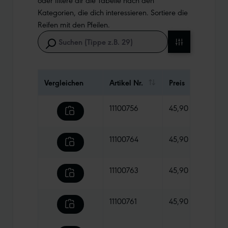
Kategorien, die dich interessieren. Sortiere die
Reifen mit den Pfeilen.
Vergleichen
Artikel Nr.
Preis
Gewi
11100756
45,90 €
480 
11100764
45,90 €
850 
11100763
45,90 €
1100
11100761
45,90 €
870 