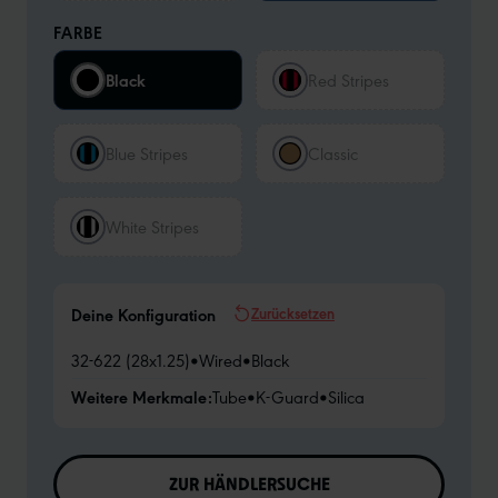
FARBE
Black
Red Stripes
Blue Stripes
Classic
White Stripes
Zurücksetzen
Deine Konfiguration
32-622 (28x1.25)
•
Wired
•
Black
Weitere Merkmale:
Tube
•
K-Guard
•
Silica
ZUR HÄNDLERSUCHE