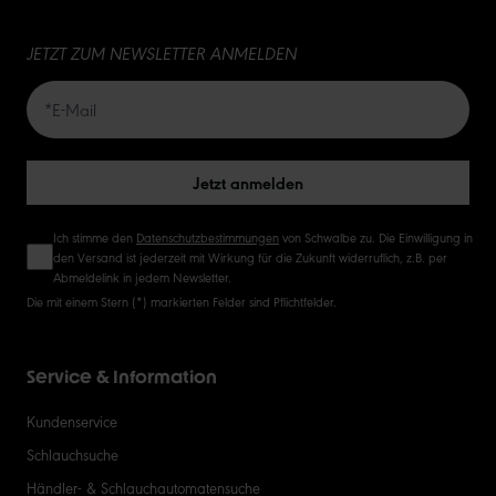
15
JETZT ZUM NEWSLETTER ANMELDEN
20
50
Jetzt anmelden
Ich stimme den
Datenschutzbestimmungen
von Schwalbe zu. Die Einwilligung in
den Versand ist jederzeit mit Wirkung für die Zukunft widerruflich, z.B. per
Abmeldelink in jedem Newsletter.
Die mit einem Stern (*) markierten Felder sind Pflichtfelder.
Service & Information
Kundenservice
Schlauchsuche
Händler- & Schlauchautomatensuche