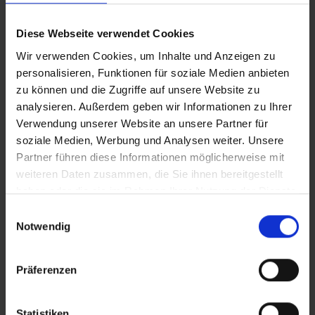
ACTIVE LINE
K-
Zuverlässige Markenqualität mit hochwertiger 50 EPI-
Natu
Diese Webseite verwendet Cookies
Karkasse.
soli
Wir verwenden Cookies, um Inhalte und Anzeigen zu
personalisieren, Funktionen für soziale Medien anbieten
zu können und die Zugriffe auf unsere Website zu
analysieren. Außerdem geben wir Informationen zu Ihrer
Verwendung unserer Website an unsere Partner für
soziale Medien, Werbung und Analysen weiter. Unsere
PRODUKTINFORMATIONEN
Partner führen diese Informationen möglicherweise mit
weiteren Daten zusammen, die Sie ihnen bereitgestellt
haben oder die sie im Rahmen Ihrer Nutzung der Dienste
SO GUT WAR EIN EINSTIEGSMODELL VON SCHWALBE
gesammelt haben.
Einwilligungsauswahl
NOCH NIE!
Der Lugano II vereint bestechende Race-
Notwendig
Performance mit einem hervorragenden Preis. In 25 mm
Reifenbreite gibt es Lugano II außerdem in den
attraktiven Farbvarianten Classic-Skin, Blue Stripes, Red
Präferenzen
Stripes sowie White Stripes.
Skin Karkasse
Statistiken