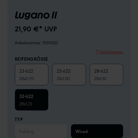
Lugano II
21,90 €* UVP
Artikelnummer:
11159020
Zurücksetzen
REIFENGRÖSSE
23-622
25-622
28-622
28x0.90
28x1.00
28x1.10
32-622
28x1.25
TYP
Folding
Wired