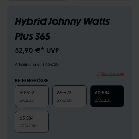
Hybrid Johnny Watts
Plus 365
52,90 €* UVP
Artikelnummer:
11654720
Zurücksetzen
REIFENGRÖSSE
60-622
65-622
60-584
29x2.35
29x2.60
27.5x2.35
65-584
27.5x2.60