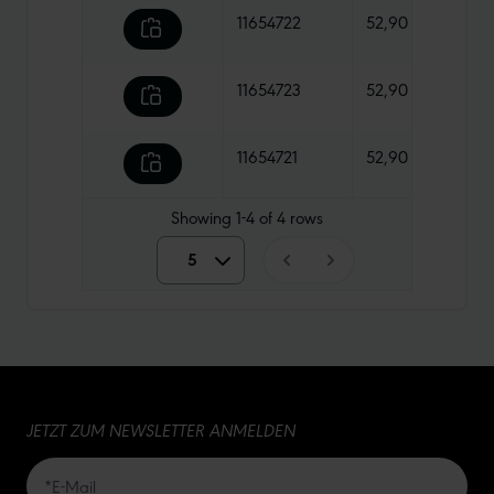
11654722
52,90 €
1065
11654723
52,90 €
1130 
11654721
52,90 €
1095
Showing
1-4
of
4
rows
5
5
10
15
JETZT ZUM NEWSLETTER ANMELDEN
20