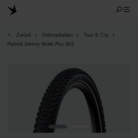
Zum Hauptinhalt springen
Zurück
Fahrradreifen
Tour & City
Hybrid Johnny Watts Plus 365
BELIEBTE SUCHANFRAGEN
Bildergalerie überspringen
MARATHON
TUBELESS
RADIAL
CLIK VALVE
RECYCLING
UNPLATTBAR
GRÖSSENBEZEICHNUNG
AEROTHAN
ALBERT