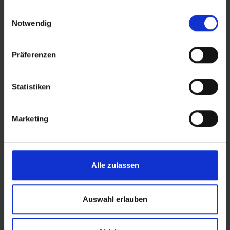
Für Leichtlauf und leises Abrollen auf Asphalt und
gesammelt haben.
Einwilligungsauswahl
anderen festen Untergründen hat der HYBRID Johnny
Notwendig
Watts 365 eng beieinanderstehende Stollen in der Mitte,
die eine fast durchgehende Lauffläche bilden. Ihre
Präferenzen
großzügige Dimensionierung sorgt für Haltbarkeit. Zu
den Schultern hin öffnet sich das Profil, um offroad
Traktion zu bieten. Die großen Seitenstollen sind an
Statistiken
Mountainbike-Reifen angelehnt und sorgen für
entsprechend guten Kurvengrip.
Marketing
DER RICHTIGE LUFTDRUCK
Reifen-Performance, Rollwiderstand und damit auch die
Akku-Reichweite von E-Bikes hängen vom richtigen
Luftdruck ab. Mit wie viel Druck du das Beste aus dem
Alle zulassen
HYBRID Johnny Watts 365 herausholst, kannst du mit
dem Schwalbe Pressure Guide einfach ermitteln. Mit
Auswahl erlauben
leichten Anpassungen kannst du dann das
Fahrverhalten feintunen.