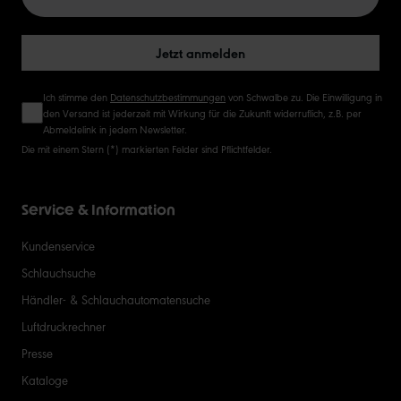
50
Jetzt anmelden
Ich stimme den
Datenschutzbestimmungen
von Schwalbe zu. Die Einwilligung in
den Versand ist jederzeit mit Wirkung für die Zukunft widerruflich, z.B. per
Abmeldelink in jedem Newsletter.
Die mit einem Stern (*) markierten Felder sind Pflichtfelder.
Service & Information
Kundenservice
Schlauchsuche
Händler- & Schlauchautomatensuche
Luftdruckrechner
Presse
Kataloge