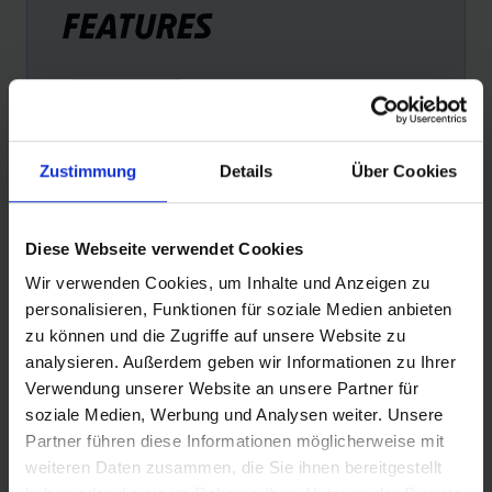
FEATURES
Zustimmung
Details
Über Cookies
ADDIX ECO COMPOUND
PE
Diese Webseite verwendet Cookies
Die umweltfreundlichste Gummimischung bei
Exze
Wir verwenden Cookies, um Inhalte und Anzeigen zu
gleichbleibender Performance. Enthält u. a. recycelten
personalisieren, Funktionen für soziale Medien anbieten
Industrieruß ausgebrauchten Fahrradreifen + 100%
zu können und die Zugriffe auf unsere Website zu
Naturkautschuk.
analysieren. Außerdem geben wir Informationen zu Ihrer
Verwendung unserer Website an unsere Partner für
soziale Medien, Werbung und Analysen weiter. Unsere
Partner führen diese Informationen möglicherweise mit
weiteren Daten zusammen, die Sie ihnen bereitgestellt