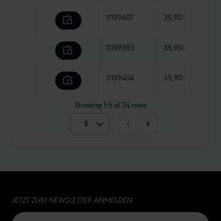
11159407
35,90 €
670 
11159393
35,90 €
740 
11159404
35,90 €
730 
Showing
1-5
of
24
rows
5
5
10
15
JETZT ZUM NEWSLETTER ANMELDEN
20