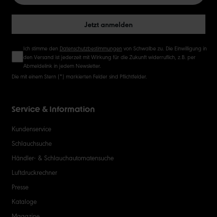
50
Jetzt anmelden
Ich stimme den
Datenschutzbestimmungen
von Schwalbe zu. Die Einwilligung in
den Versand ist jederzeit mit Wirkung für die Zukunft widerruflich, z.B. per
Abmeldelink in jedem Newsletter.
Die mit einem Stern (*) markierten Felder sind Pflichtfelder.
Service & Information
Kundenservice
Schlauchsuche
Händler- & Schlauchautomatensuche
Luftdruckrechner
Presse
Kataloge
Magazine