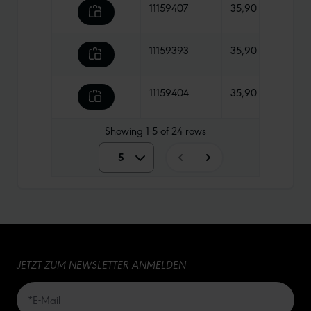
11159407
35,90 €
670 
11159393
35,90 €
740 
11159404
35,90 €
730 
Showing
1-5
of
24
rows
5
5
10
15
JETZT ZUM NEWSLETTER ANMELDEN
20