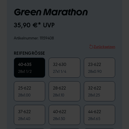
Green Marathon
35,90 €* UVP
Artikelnummer:
11159408
Zurücksetzen
REIFENGRÖSSE
40-635
32-630
23-622
28x1 1/2
27x1 1/4
28x0.90
25-622
28-622
32-622
28x1.00
28x1.10
28x1.25
37-622
40-622
44-622
28x1.40
28x1.50
28x1.65