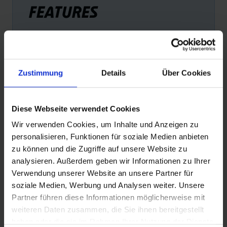
FEATURES
Zustimmung
Details
Über Cookies
E-25
FA
Diese Webseite verwendet Cookies
Reifen mit der Empfehlung „E-25“ sind die perfekte
Schw
Wir verwenden Cookies, um Inhalte und Anzeigen zu
Wahl für alle Pedelecs mit einer Tretunterstützung bis 25
geha
personalisieren, Funktionen für soziale Medien anbieten
km/h. Das wichtigstes Kriterium für diese Empfehlung:
zahl
zu können und die Zugriffe auf unsere Website zu
Sicherheit.
auss
analysieren. Außerdem geben wir Informationen zu Ihrer
der 
Verwendung unserer Website an unsere Partner für
soziale Medien, Werbung und Analysen weiter. Unsere
Partner führen diese Informationen möglicherweise mit
weiteren Daten zusammen, die Sie ihnen bereitgestellt
haben oder die sie im Rahmen Ihrer Nutzung der Dienste