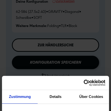
Zurücksetzen
Deine Konfiguration
62-584 (27.5x2.40)
•
GRAVITY
•
Diagonal
•
Schwalbe
•
SOFT
Weitere Merkmale:
Folding
•
TLR
•
Black
ZUR HÄNDLERSUCHE
KONFIGURATION SPEICHERN
Produktvergleich
Zu den technischen Details
Zur Produktübersicht
Zustimmung
Details
Über Cookies