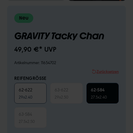
Neu
GRAVITY Tacky Chan
49,90 €* UVP
Artikelnummer:
11654702
Zurücksetzen
REIFENGRÖSSE
62-622
63-622
62-584
29x2.40
29x2.50
27.5x2.40
63-584
27.5x2.50