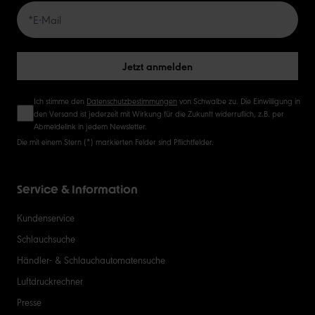
50
Jetzt anmelden
Ich stimme den
Datenschutzbestimmungen
von Schwalbe zu. Die Einwilligung in
den Versand ist jederzeit mit Wirkung für die Zukunft widerruflich, z.B. per
Abmeldelink in jedem Newsletter.
Die mit einem Stern (*) markierten Felder sind Pflichtfelder.
Service & Information
Kundenservice
Schlauchsuche
Händler- & Schlauchautomatensuche
Luftdruckrechner
Presse