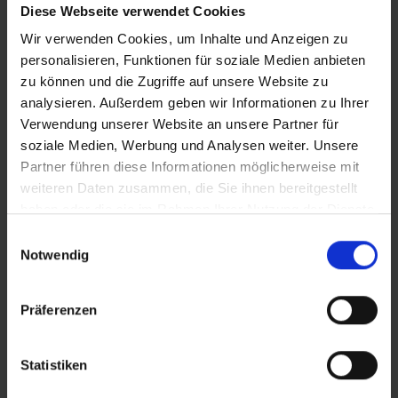
Diese Webseite verwendet Cookies
Wir verwenden Cookies, um Inhalte und Anzeigen zu
PRODUKTINFORMATIONEN
personalisieren, Funktionen für soziale Medien anbieten
zu können und die Zugriffe auf unsere Website zu
analysieren. Außerdem geben wir Informationen zu Ihrer
Tacky Chan ist der schnellste Downhill-Reifen der Welt:
Verwendung unserer Website an unsere Partner für
Maximaler Kurven-Grip und maximale Bremstraktion –
soziale Medien, Werbung und Analysen weiter. Unsere
bei optimalem Rollwiderstand und absoluter Freiheit in
Partner führen diese Informationen möglicherweise mit
der Linienwahl. 17 Worldcup-Siege in zwei Jahren mit
weiteren Daten zusammen, die Sie ihnen bereitgestellt
dem Tacky Chan sowie Amaury Pierrons Overall-Sieg
haben oder die sie im Rahmen Ihrer Nutzung der Dienste
2022 unterstreichen das.
gesammelt haben.
Einwilligungsauswahl
Notwendig
Der Tacky Chan in der GRAVITY-Version glänzt mit
besonders gutem Preis-Leistungs-Verhältnis. Du
bekommst das gleiche Soft-Compound wie bei den
Präferenzen
PRO-Versionen und eine robuste Konstruktion, die
besonders bei häufigen Besuchen im Trail- oder
Statistiken
Bikepark überzeugt.