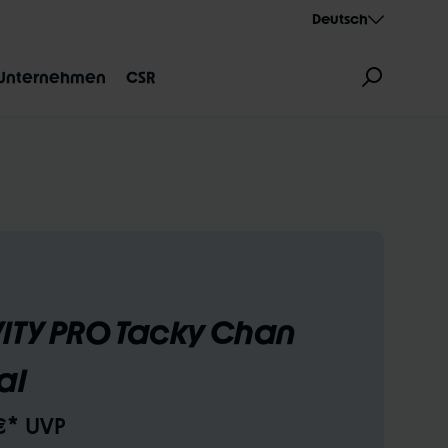
Deutsch
Unternehmen
CSR
ZEICHNUNG
AEROTHAN
ALBERT
ITY PRO Tacky Chan
al
€* UVP