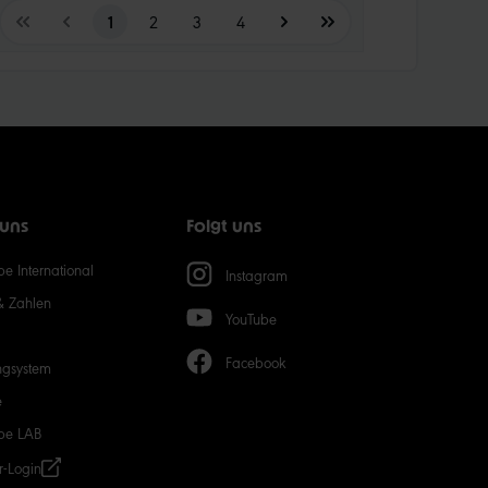
1
2
3
4
 uns
Folgt uns
e International
Instagram
& Zahlen
YouTube
Facebook
ngsystem
e
be LAB
r-Login