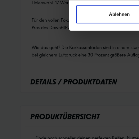
Linienwahl. 17 Worldcup-Siege in zwei Jahren mit de
Ablehnen
Für den vollen Fokus auf Gravity und die maximale Sta
Pros des Downhill-Worldcups entwickelt, kommst jetzt
Wie das geht? Die Karkassenfäden sind in einem stu
bei gleichem Luftdruck eine 30 Prozent größere Aufla
DETAILS / PRODUKTDATEN
PRODUKTÜBERSICHT
Finde noch schneller deinen perfekten Reifen. Nutz