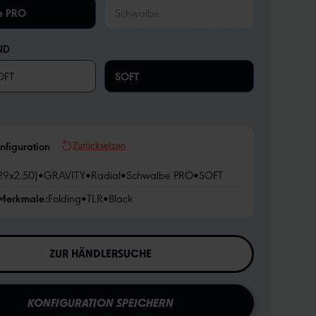
e PRO
Schwalbe
ND
OFT
SOFT
Zurücksetzen
nfiguration
29x2.50)
•
GRAVITY
•
Radial
•
Schwalbe PRO
•
SOFT
 Merkmale:
Folding
•
TLR
•
Black
ZUR HÄNDLERSUCHE
KONFIGURATION SPEICHERN