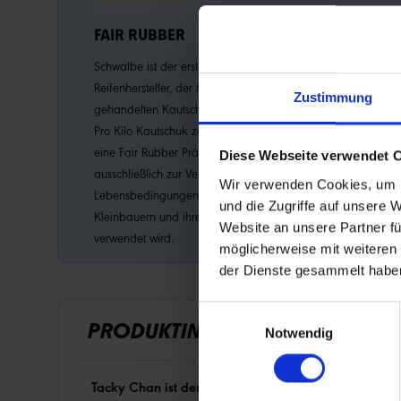
FAIR RUBBER
Schwalbe ist der erste
Reifenhersteller, der fair
Zustimmung
gehandelten Kautschuk verwendet.
Pro Kilo Kautschuk zahlt Schwalbe
eine Fair Rubber Prämie, die
Diese Webseite verwendet 
ausschließlich zur Verbesserung der
Wir verwenden Cookies, um I
Lebensbedingungen der
und die Zugriffe auf unsere 
Kleinbauern und ihrer Familien
Website an unsere Partner fü
verwendet wird.
möglicherweise mit weiteren
der Dienste gesammelt habe
Einwilligungsauswahl
PRODUKTINFORMATIONEN
Notwendig
Tacky Chan ist der schnellste Downhill-Reifen der We