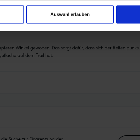
m Tacky Chan sowie Amaury Pierrons Overall-Sieg 2022 unterstreichen
Auswahl erlauben
bilität mit den Vorteilen der Radial-Reifentechnologie ist GRAVITY PR
 auch Du in den Genuss der Vorteile von radial: mehr Grip, mehr Däm
mpferen Winkel gewoben. Das sorgt dafür, dass sich der Reifen punk
gefläche auf dem Trail hat.
e die Suche zur Eingrenzung der