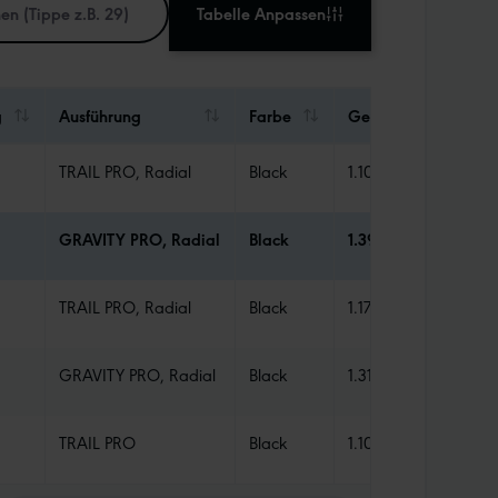
Tabelle Anpassen
g
Ausführung
Farbe
Gewicht
Abd
TRAIL PRO, Radial
Black
1.100 g
TLR
GRAVITY PRO, Radial
Black
1.395 g
TLR
TRAIL PRO, Radial
Black
1.170 g
TLR
GRAVITY PRO, Radial
Black
1.310 g
TLR
TRAIL PRO
Black
1.105 g
TLR