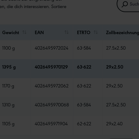
en, die dich interessieren. Sortiere
Gewicht
EAN
ETRTO
Zollbezeichnun
1100 g
4026495972024
63-584
27.5x2.50
1395 g
4026495970129
63-622
29x2.50
1170 g
4026495972062
63-622
29x2.50
1310 g
4026495970068
63-584
27.5x2.50
1105 g
4026495971904
62-622
29x2.40