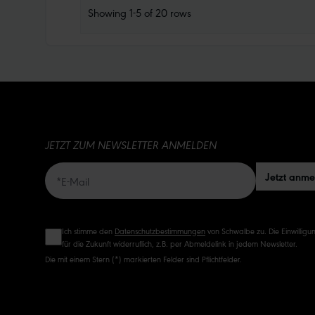
Showing
1-5
of
20
rows
JETZT ZUM NEWSLETTER ANMELDEN
Jetzt anm
Ich stimme den
Datenschutzbestimmungen
von Schwalbe zu. Die Einwilligun
für die Zukunft widerruflich, z.B. per Abmeldelink in jedem Newsletter.
Die mit einem Stern (*) markierten Felder sind Pflichtfelder.