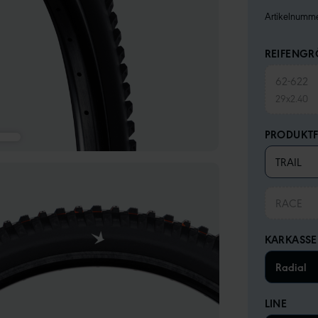
Artikelnumm
REIFENGRÖ
62-622
29x2.40
PRODUKTF
TRAIL
RACE
KARKASS
Radial
LINE