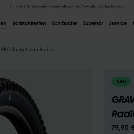
Händler- & Schlauchautomatensuche
Kontakt
Blog
Newsletter
Jobs
Händler-Login
fen
Rollstuhlreifen
Schläuche
Zubehör
Service
 PRO Tacky Chan Radial
BELIEBTE SUCHANFRAGEN
Neu
CLIK VALVE
RECYCLING
UNPLATTBAR
GRÖSSENBE
GRAV
Radi
79,90 