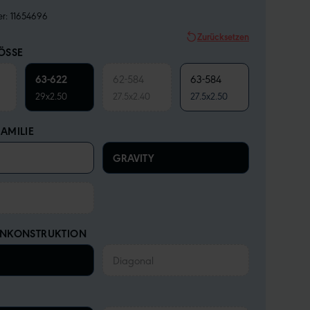
er:
11654696
Zurücksetzen
SSE
63-622
62-584
63-584
29x2.50
27.5x2.40
27.5x2.50
AMILIE
GRAVITY
ENKONSTRUKTION
Diagonal