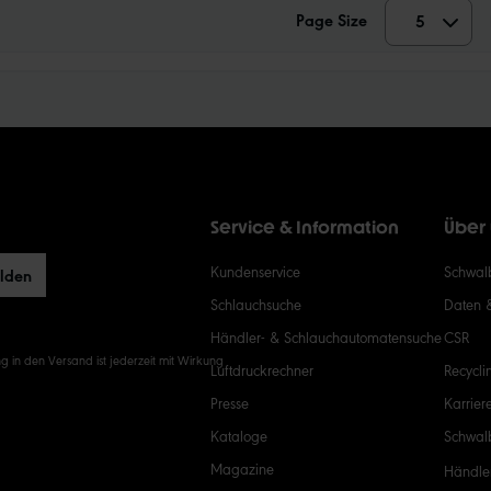
Page Size
5
5
10
15
20
Service & Information
Über
50
Kundenservice
Schwalb
elden
Schlauchsuche
Daten 
Händler- & Schlauchautomatensuche
CSR
g in den Versand ist jederzeit mit Wirkung
Luftdruckrechner
Recycli
Presse
Karrier
Kataloge
Schwal
Magazine
Händle