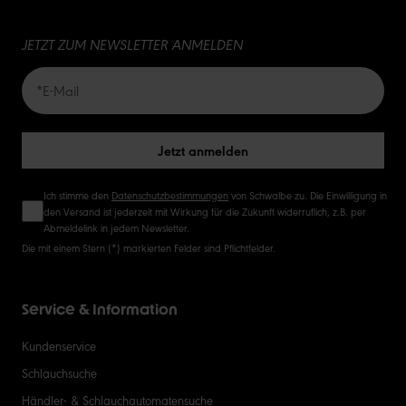
15
JETZT ZUM NEWSLETTER ANMELDEN
20
50
Jetzt anmelden
Ich stimme den
Datenschutzbestimmungen
von Schwalbe zu. Die Einwilligung in
den Versand ist jederzeit mit Wirkung für die Zukunft widerruflich, z.B. per
Abmeldelink in jedem Newsletter.
Die mit einem Stern (*) markierten Felder sind Pflichtfelder.
Service & Information
Kundenservice
Schlauchsuche
Händler- & Schlauchautomatensuche