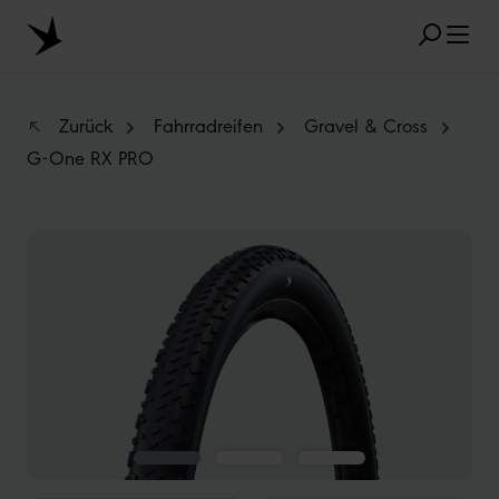
Zum Hauptinhalt springen
Zurück
Fahrradreifen
Gravel & Cross
G-One RX PRO
BELIEBTE SUCHANFRAGEN
Bildergalerie überspringen
MARATHON
TUBELESS
RADIAL
CLIK VALVE
RECYCLING
UNPLATTBAR
GRÖSSENBEZEICHNUNG
AEROTHAN
ALBERT