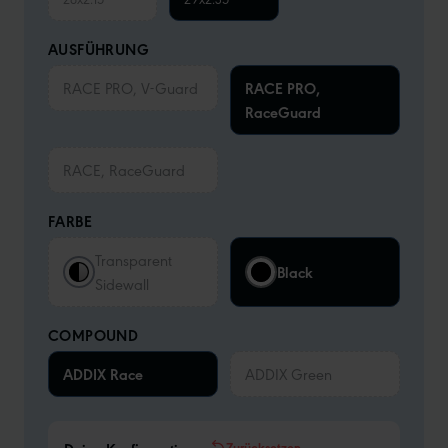
AUSFÜHRUNG
RACE PRO, V-Guard
RACE PRO,
RaceGuard
RACE, RaceGuard
FARBE
Transparent
Black
Sidewall
COMPOUND
ADDIX Race
ADDIX Green
Zurücksetzen