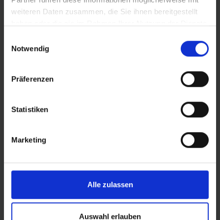
weiteren Daten zusammen, die Sie ihnen bereitgestellt
PRODUKTINFORMATIONEN
haben oder die sie im Rahmen Ihrer Nutzung der Dienste
gesammelt haben.
Einwilligungsauswahl
Notwendig
Schnelle Mischung, geschmeidige Karkasse
Maximale Performance dank der besten Technologien:
Präferenzen
Beim G-One RX PRO kommt unsere ADDIX-Race-
Gummimischung zum Einsatz – sie sorgt für geringen
Statistiken
Rollwiderstand an der Lauffläche und hohen Grip im
Schulterbereich. Die Race-Pro-Karkasse macht den
Reifen schnell, leicht und geschmeidig – bei
Marketing
gleichbleibend hohem Durchschlag- und Pannenschutz.
Stylisch, umweltfreundlich und universell
Den G-One RX PRO gibt es in Breiten von 40 bis 60
Alle zulassen
Millimeter. Er ist tubeless-ready (TLR) für geringeren
Rollwiderstand, hookless-kompatibel und auch für E-
Gravelbikes geeignet.
Auswahl erlauben