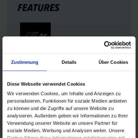
FEATURES
E-25
FA
Zustimmung
Details
Über Cookies
Reifen mit der Empfehlung „E-25“ sind die perfekte
Schw
Wahl für alle Pedelecs mit einer Tretunterstützung bis 25
geha
Diese Webseite verwendet Cookies
km/h. Das wichtigstes Kriterium für diese Empfehlung:
zahl
Wir verwenden Cookies, um Inhalte und Anzeigen zu
Sicherheit.
auss
personalisieren, Funktionen für soziale Medien anbieten
der 
zu können und die Zugriffe auf unsere Website zu
analysieren. Außerdem geben wir Informationen zu Ihrer
Verwendung unserer Website an unsere Partner für
soziale Medien, Werbung und Analysen weiter. Unsere
Partner führen diese Informationen möglicherweise mit