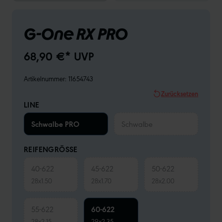
G-One RX PRO
68,90 €* UVP
Artikelnummer:
11654743
Zurücksetzen
LINE
Schwalbe PRO
Schwalbe
REIFENGRÖSSE
40-622
45-622
50-622
28x1.50
28x1.70
28x2.00
55-622
60-622
28x2.15
29x2.35