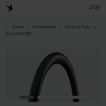
Zum Hauptinhalt springen
Zurück
Fahrradreifen
Gravel & Cross
G-One RX PRO
BELIEBTE SUCHANFRAGEN
Bildergalerie überspringen
MARATHON
TUBELESS
RADIAL
CLIK VALVE
RECYCLING
UNPLATTBAR
GRÖSSENBEZEICHNUNG
AEROTHAN
ALBERT