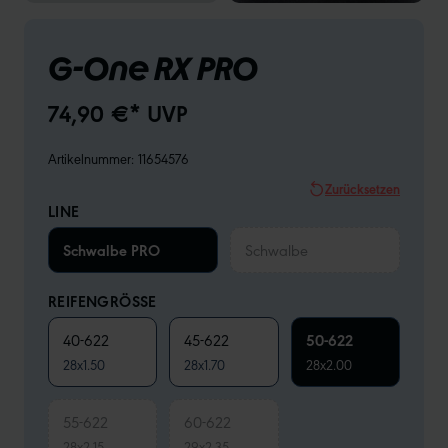
G-One RX PRO
74,90 €* UVP
Artikelnummer:
11654576
Zurücksetzen
LINE
Schwalbe PRO
Schwalbe
REIFENGRÖSSE
40-622
45-622
50-622
28x1.50
28x1.70
28x2.00
55-622
60-622
28x2.15
29x2.35