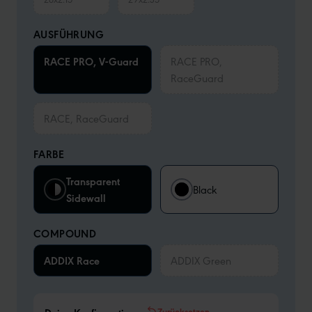
AUSFÜHRUNG
RACE PRO, V-Guard
RACE PRO,
RaceGuard
RACE, RaceGuard
FARBE
Transparent
Black
Sidewall
COMPOUND
ADDIX Race
ADDIX Green
Zurücksetzen