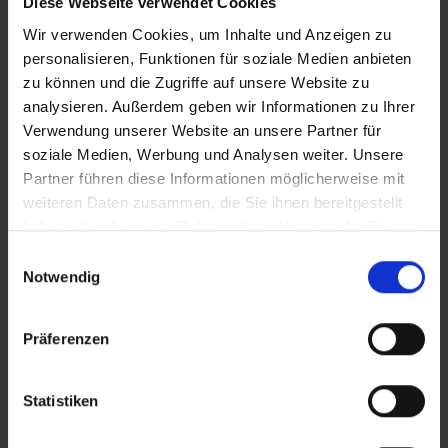
Diese Webseite verwendet Cookies
Wir verwenden Cookies, um Inhalte und Anzeigen zu
PRODUKTINFORMATIONEN
personalisieren, Funktionen für soziale Medien anbieten
zu können und die Zugriffe auf unsere Website zu
analysieren. Außerdem geben wir Informationen zu Ihrer
Verwendung unserer Website an unsere Partner für
Schnelle Mischung, geschmeidige Karkasse
soziale Medien, Werbung und Analysen weiter. Unsere
Maximale Performance dank der besten Technologien:
Partner führen diese Informationen möglicherweise mit
Beim G-One RX PRO kommt unsere ADDIX-Race-
weiteren Daten zusammen, die Sie ihnen bereitgestellt
Gummimischung zum Einsatz – sie sorgt für geringen
haben oder die sie im Rahmen Ihrer Nutzung der Dienste
Rollwiderstand an der Lauffläche und hohen Grip im
gesammelt haben.
Einwilligungsauswahl
Schulterbereich. Die Race-Pro-Karkasse macht den
Notwendig
Reifen schnell, leicht und geschmeidig – bei
gleichbleibend hohem Durchschlag- und Pannenschutz.
Präferenzen
Stylisch, umweltfreundlich und universell
Den G-One RX PRO gibt es in Breiten von 40 bis 60
Statistiken
Millimeter. Er ist tubeless-ready (TLR) für geringeren
Rollwiderstand, hookless-kompatibel und auch für E-