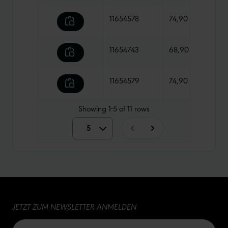
11654578
74,90 €
610 
11654743
68,90 €
815 g
11654579
74,90 €
570 
Showing
1-5
of
11
rows
5
5
10
15
JETZT ZUM NEWSLETTER ANMELDEN
20