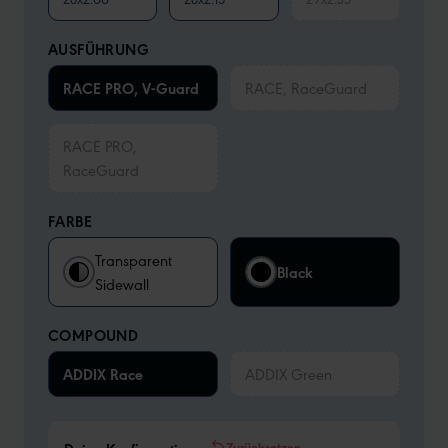
AUSFÜHRUNG
RACE PRO, V-Guard
RACE, RaceGuard
RACE PRO,
RaceGuard
FARBE
Transparent
Black
Sidewall
COMPOUND
ADDIX Race
ADDIX Green
Zurücksetzen