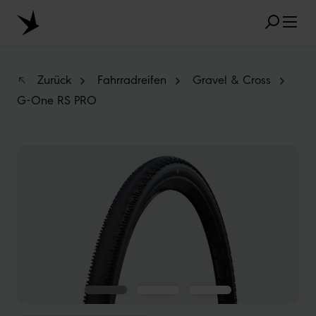
Zum Hauptinhalt springen
Zurück
Fahrradreifen
Gravel & Cross
G-One RS PRO
BELIEBTE SUCHANFRAGEN
Bildergalerie überspringen
MARATHON
TUBELESS
RADIAL
CLIK VALVE
RECYCLING
UNPLATTBAR
GRÖSSENBEZEICHNUNG
AEROTHAN
ALBERT