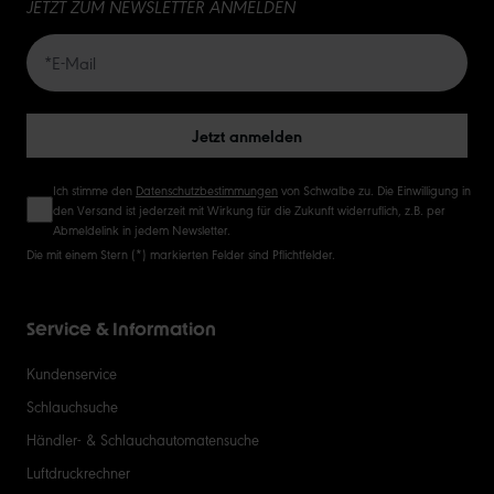
JETZT ZUM NEWSLETTER ANMELDEN
20
50
Jetzt anmelden
Ich stimme den
Datenschutzbestimmungen
von Schwalbe zu. Die Einwilligung in
den Versand ist jederzeit mit Wirkung für die Zukunft widerruflich, z.B. per
Abmeldelink in jedem Newsletter.
Die mit einem Stern (*) markierten Felder sind Pflichtfelder.
Service & Information
Kundenservice
Schlauchsuche
Händler- & Schlauchautomatensuche
Luftdruckrechner