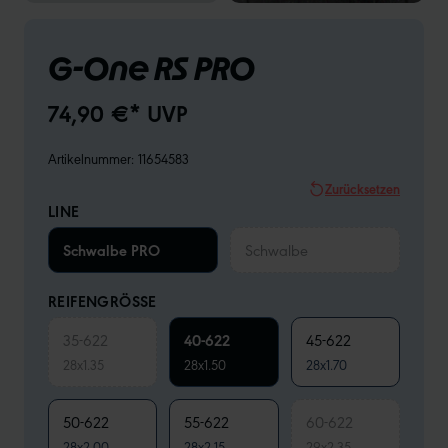
G-One RS PRO
74,90 €* UVP
Artikelnummer:
11654583
Zurücksetzen
LINE
Schwalbe PRO
Schwalbe
REIFENGRÖSSE
35-622
40-622
45-622
28x1.35
28x1.50
28x1.70
50-622
55-622
60-622
28x2.00
28x2.15
29x2.35