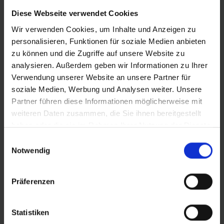
Diese Webseite verwendet Cookies
PRODUKTINFORMATIONEN
Wir verwenden Cookies, um Inhalte und Anzeigen zu
personalisieren, Funktionen für soziale Medien anbieten
zu können und die Zugriffe auf unsere Website zu
Schnelle Mischung, geschmeidige Karkasse
analysieren. Außerdem geben wir Informationen zu Ihrer
Maximale Performance dank der besten Technologien:
Verwendung unserer Website an unsere Partner für
Beim G-One RS PRO kommt unsere ADDIX-Race-
soziale Medien, Werbung und Analysen weiter. Unsere
Gummimischung zum Einsatz – passend zum
Partner führen diese Informationen möglicherweise mit
Profildesign sorgt sie für geringen Rollwiderstand an der
weiteren Daten zusammen, die Sie ihnen bereitgestellt
Lauffläche und hohen Grip im Schulterbereich. Die
haben oder die sie im Rahmen Ihrer Nutzung der Dienste
Race-Pro-Karkasse macht den Reifen schnell, leicht und
gesammelt haben.
Einwilligungsauswahl
geschmeidig – bei gleichbleibend hohem Durchschlag-
Notwendig
und Pannenschutz.
Stylisch, umweltfreundlich und universell
Präferenzen
Den G-One RS PRO gibt es in sechs Breiten von 35 bis
60 Millimeter mit transparenter Seitenwand; ab 40
Statistiken
Millimeter Breite gibt es ihn auch in Schwarz. Er ist