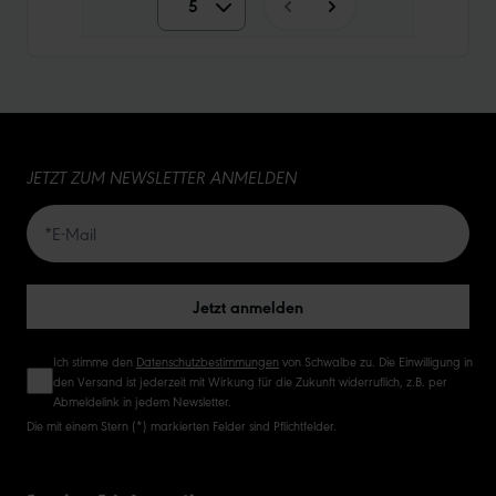
5
5
10
15
JETZT ZUM NEWSLETTER ANMELDEN
20
50
Jetzt anmelden
Ich stimme den
Datenschutzbestimmungen
von Schwalbe zu. Die Einwilligung in
den Versand ist jederzeit mit Wirkung für die Zukunft widerruflich, z.B. per
Abmeldelink in jedem Newsletter.
Die mit einem Stern (*) markierten Felder sind Pflichtfelder.