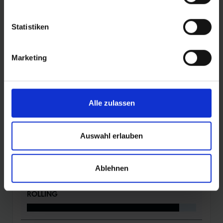
ADDIX Race: Gummimischung für maximale
Geschwindigkeit
Hoher Grip durch Boomerang-Profil und
Statistiken
abgewinkelte Seitenstollen
Hergestellt mit fair gehandeltem Naturkautschuk
Marketing
und recyceltem Ruß (rCB) aus Schwalbes eigenem
Reifenrecycling
Alle zulassen
DETAILS / PRODUKTDATEN
Auswahl erlauben
BEWERTUNGEN
Ablehnen
ROLLING