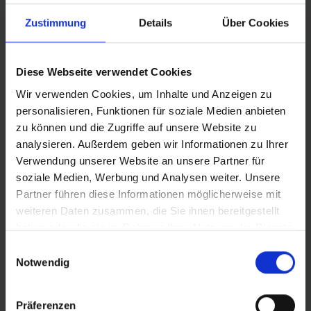
Wahl für alle Pedelecs mit einer Tretunterstützung bis 25
geha
Zustimmung
Details
Über Cookies
km/h. Das wichtigstes Kriterium für diese Empfehlung:
zahl
Sicherheit.
auss
der 
Diese Webseite verwendet Cookies
Wir verwenden Cookies, um Inhalte und Anzeigen zu
personalisieren, Funktionen für soziale Medien anbieten
zu können und die Zugriffe auf unsere Website zu
analysieren. Außerdem geben wir Informationen zu Ihrer
Verwendung unserer Website an unsere Partner für
PRODUKTINFORMATIONEN
soziale Medien, Werbung und Analysen weiter. Unsere
Partner führen diese Informationen möglicherweise mit
weiteren Daten zusammen, die Sie ihnen bereitgestellt
Einsatzort: Leichtes Gelände, Schotterpisten und
haben oder die sie im Rahmen Ihrer Nutzung der Dienste
Asphalt
gesammelt haben.
Vereint Geschmeidigkeit, Geschwindigkeit und
Einwilligungsauswahl
Notwendig
Kontrolle auf höchstem Niveau
RACE PRO-Konstruktion für hohen Pannenschutz
und niedrigsten Rollwiderstand
Präferenzen