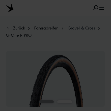
Zum Hauptinhalt springen
Zurück
Fahrradreifen
Gravel & Cross
G-One R PRO
BELIEBTE SUCHANFRAGEN
Bildergalerie überspringen
MARATHON
TUBELESS
RADIAL
CLIK VALVE
RECYCLING
UNPLATTBAR
GRÖSSENBEZEICHNUNG
AEROTHAN
ALBERT