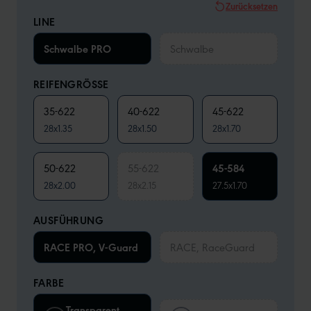
Zurücksetzen
LINE
Schwalbe PRO
Schwalbe
REIFENGRÖSSE
35-622
40-622
45-622
28x1.35
28x1.50
28x1.70
50-622
55-622
45-584
28x2.00
28x2.15
27.5x1.70
AUSFÜHRUNG
RACE PRO, V-Guard
RACE, RaceGuard
FARBE
Transparent