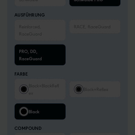
AUSFÜHRUNG
Reinforced,
RACE, RaceGuard
RaceGuard
PRO, DD,
RaceGuard
FARBE
Black+BlackRefl
Black+Reflex
ex
Black
COMPOUND