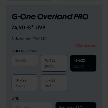
G-One Overland PRO
74,90 €* UVP
Artikelnummer:
11654627
Zurücksetzen
REIFENGRÖSSE
35-622
40-622
45-622
28x1.50
28x1.70
50-622
55-622
28x2.00
28x2.15
LINE
Schwalbe
Schwalbe PRO