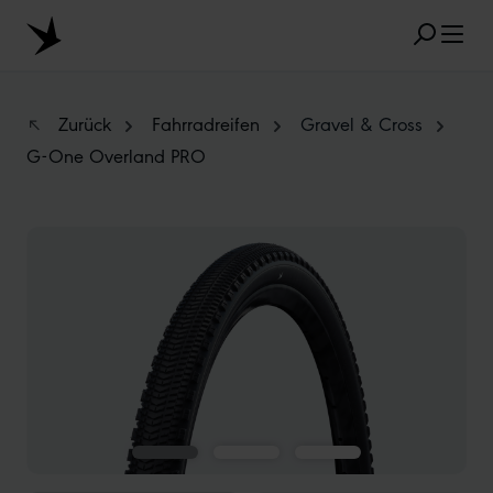
Zum Hauptinhalt springen
Zurück
Fahrradreifen
Gravel & Cross
G-One Overland PRO
BELIEBTE SUCHANFRAGEN
Bildergalerie überspringen
MARATHON
TUBELESS
RADIAL
CLIK VALVE
RECYCLING
UNPLATTBAR
GRÖSSENBEZEICHNUNG
AEROTHAN
ALBERT