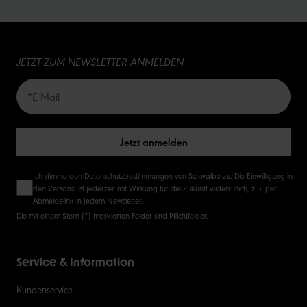
15
JETZT ZUM NEWSLETTER ANMELDEN
20
50
Jetzt anmelden
Ich stimme den
Datenschutzbestimmungen
von Schwalbe zu. Die Einwilligung in
den Versand ist jederzeit mit Wirkung für die Zukunft widerruflich, z.B. per
Abmeldelink in jedem Newsletter.
Die mit einem Stern (*) markierten Felder sind Pflichtfelder.
Service & Information
Kundenservice