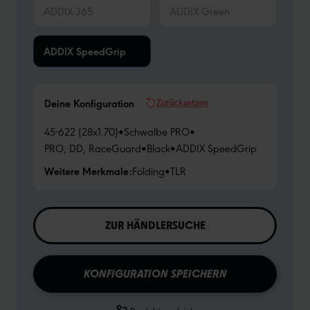
ADDIX 365
ADDIX Green
ADDIX SpeedGrip
Zurücksetzen
Deine Konfiguration
45-622 (28x1.70)
•
Schwalbe PRO
•
PRO, DD, RaceGuard
•
Black
•
ADDIX SpeedGrip
Weitere Merkmale:
Folding
•
TLR
ZUR HÄNDLERSUCHE
KONFIGURATION SPEICHERN