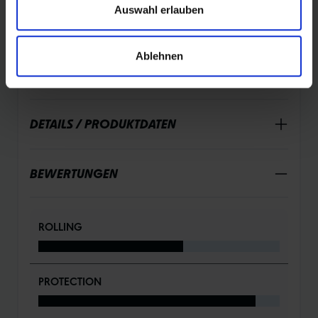
Lauffläche sorgt die RaceGuard-Schicht, den Schutz der
Auswahl erlauben
Seitenwand übernimmt das Snakeskin-Material. Wie
weit entfernt dein Ziel auch liegt – deiner Freiheit steht so
Ablehnen
nichts im Wege.
DETAILS / PRODUKTDATEN
BEWERTUNGEN
ROLLING
PROTECTION