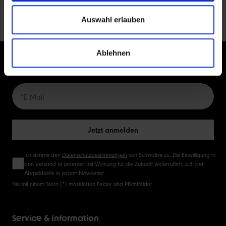
10
Auswahl erlauben
15
Ablehnen
JETZT ZUM NEWSLETTER ANMELDEN
20
50
Jetzt anmelden
Ich stimme den
Datenschutzbestimmungen
von Schwalbe zu. Die Einwilligung in
den Versand ist jederzeit mit Wirkung für die Zukunft widerruflich, z.B. per
Abmeldelink in jedem Newsletter.
Die mit einem Stern (*) markierten Felder sind Pflichtfelder.
Service & Information