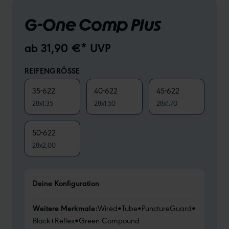
G-One Comp Plus
ab 31,90 €* UVP
REIFENGRÖSSE
35-622
40-622
45-622
28x1.35
28x1.50
28x1.70
50-622
28x2.00
Deine Konfiguration
Weitere Merkmale:
Wired
•
Tube
•
PunctureGuard
•
Black+Reflex
•
Green Compound