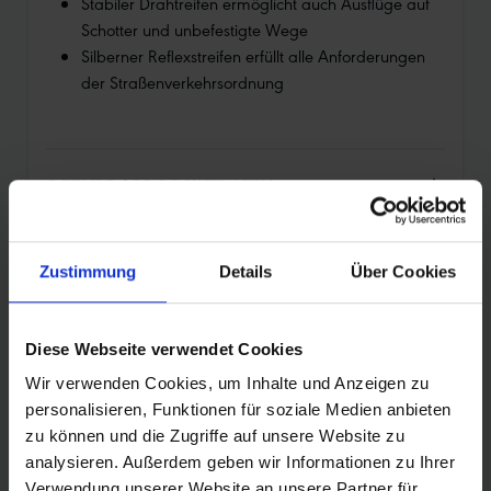
Stabiler Drahtreifen ermöglicht auch Ausflüge auf
Schotter und unbefestigte Wege
Silberner Reflexstreifen erfüllt alle Anforderungen
der Straßenverkehrsordnung
DETAILS / PRODUKTDATEN
Zustimmung
Details
Über Cookies
PRODUKTÜBERSICHT
Diese Webseite verwendet Cookies
Finde noch schneller deinen perfekten Reifen.
Wir verwenden Cookies, um Inhalte und Anzeigen zu
Nutze die Suche zur Eingrenzung der Artikel
personalisieren, Funktionen für soziale Medien anbieten
oder filtere dir die Tabelle nach den
zu können und die Zugriffe auf unsere Website zu
Kategorien, die dich interessieren. Sortiere die
analysieren. Außerdem geben wir Informationen zu Ihrer
Reifen mit den Pfeilen.
Verwendung unserer Website an unsere Partner für