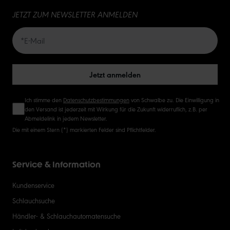
JETZT ZUM NEWSLETTER ANMELDEN
20
50
Jetzt anmelden
Ich stimme den
Datenschutzbestimmungen
von Schwalbe zu. Die Einwilligung in
den Versand ist jederzeit mit Wirkung für die Zukunft widerruflich, z.B. per
Abmeldelink in jedem Newsletter.
Die mit einem Stern (*) markierten Felder sind Pflichtfelder.
Service & Information
Kundenservice
Schlauchsuche
Händler- & Schlauchautomatensuche