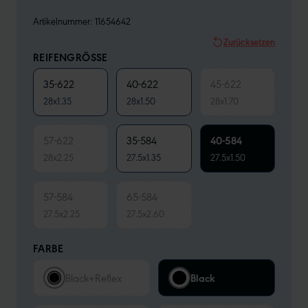
Artikelnummer:
11654642
Zurücksetzen
REIFENGRÖSSE
35-622
40-622
45-622
28x1.35
28x1.50
28x1.70
57-622
35-584
40-584
28x2.25
27.5x1.35
27.5x1.50
57-584
65-584
27.5x2.25
27.5x2.60
FARBE
Black+Reflex
Black