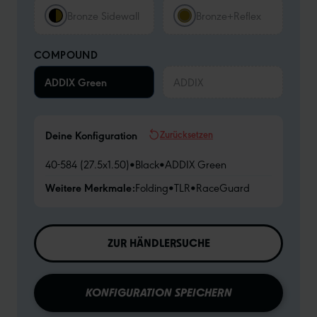
Bronze Sidewall
Bronze+Reflex
COMPOUND
ADDIX Green
ADDIX
Zurücksetzen
Deine Konfiguration
40-584 (27.5x1.50)
•
Black
•
ADDIX Green
Weitere Merkmale:
Folding
•
TLR
•
RaceGuard
ZUR HÄNDLERSUCHE
KONFIGURATION SPEICHERN