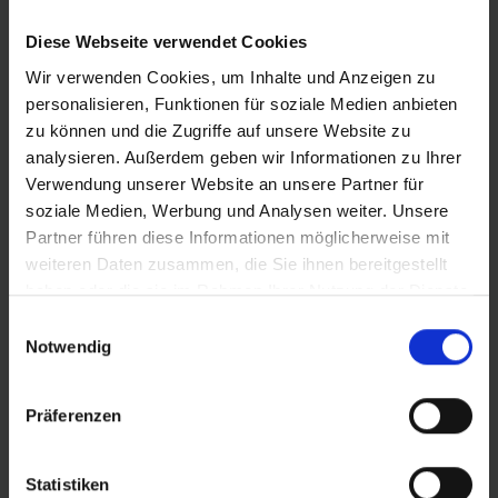
km/h. Das wichtigstes Kriterium für diese Empfehlung:
zahl
Sicherheit.
auss
Diese Webseite verwendet Cookies
der 
Wir verwenden Cookies, um Inhalte und Anzeigen zu
personalisieren, Funktionen für soziale Medien anbieten
zu können und die Zugriffe auf unsere Website zu
analysieren. Außerdem geben wir Informationen zu Ihrer
Verwendung unserer Website an unsere Partner für
soziale Medien, Werbung und Analysen weiter. Unsere
PRODUKTINFORMATIONEN
Partner führen diese Informationen möglicherweise mit
weiteren Daten zusammen, die Sie ihnen bereitgestellt
haben oder die sie im Rahmen Ihrer Nutzung der Dienste
DER UNIVERSELLE GRAVELREIFEN.
Besticht durch
gesammelt haben.
unvergleichliche Vielseitigkeit und ausgewogene
Einwilligungsauswahl
Fahreigenschaften, egal ob auf asphaltierter Straße,
Notwendig
unbefestigten Wegen oder Offroad. Ob
Feierabendrunde oder Adventure-Trip, dem
Präferenzen
„Allrounder“ sind kaum Grenzen gesetzt.
Das vielseitige Profil rollt leicht und vibrationsarm,
Statistiken
greift aber sicher und zuverlässig auf