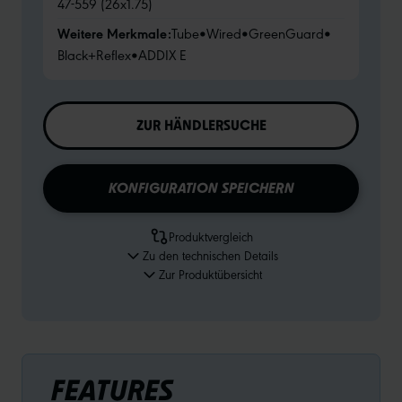
47-559 (26x1.75)
Weitere Merkmale:
Tube
•
Wired
•
GreenGuard
•
Black+Reflex
•
ADDIX E
ZUR HÄNDLERSUCHE
KONFIGURATION SPEICHERN
Produktvergleich
Zu den technischen Details
Zur Produktübersicht
FEATURES