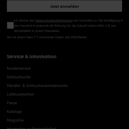
Jetzt anmelden
Ich stimme den
Datenschutzbestimmungen
von Schwalbe zu. Die Einwilligung in
den Versand ist jederzeit mit Wirkung für die Zukunft widerruflich, z.B. per
Abmeldelink in jedem Newsletter.
Die mit einem Stern (*) markierten Felder sind Pflichtfelder.
Service & Information
Kundenservice
Schlauchsuche
Händler- & Schlauchautomatensuche
Luftdruckrechner
Presse
Kataloge
Magazine
Information zur Barrierefreiheit