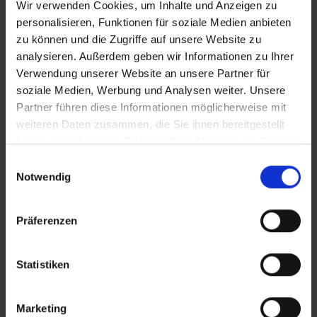
Wir verwenden Cookies, um Inhalte und Anzeigen zu
PRODUKTINFORMATIONEN
personalisieren, Funktionen für soziale Medien anbieten
zu können und die Zugriffe auf unsere Website zu
analysieren. Außerdem geben wir Informationen zu Ihrer
SPEZIELL FÜR E-BIKES ENTWICKELT.
Der Energizer Plus
Verwendung unserer Website an unsere Partner für
hat ein hochmodernes, dynamisches Tourenprofil mit
soziale Medien, Werbung und Analysen weiter. Unsere
glattem Mittelteil und stark diamantierten Seitenflächen.
Partner führen diese Informationen möglicherweise mit
Damit rollt er leicht auf der Straße und greift zu, auch
weiteren Daten zusammen, die Sie ihnen bereitgestellt
auf unbefestigtem Untergrund. Speziell für den E-Einsatz
haben oder die sie im Rahmen Ihrer Nutzung der Dienste
konzipiertes Addix E-Compound für ein Maximum an
gesammelt haben.
Haltbarkeit, niedrigem Rollwiderstand und
Einwilligungsauswahl
Notwendig
außergewöhnlichem Grip auch bei hohen
Geschwindigkeiten. Verlässlichen Pannenschutz im
Touren-Alltag garantiert der bewährte, 3mm starke
Präferenzen
GreenGuard. Selbstverständlich ist der Energizer Plus
ECE-R75 zertifiziert.
Statistiken
DETAILS / PRODUKTDATEN
Marketing