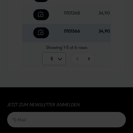
11101368
34,90 €
735 
11101366
34,90 €
880 
Showing
1-5
of
6
rows
5
5
10
15
JETZT ZUM NEWSLETTER ANMELDEN
20
50