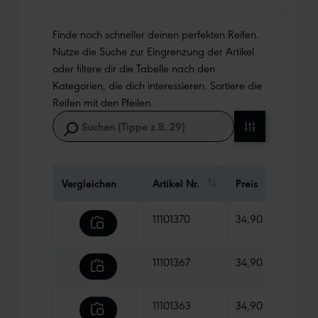
Finde noch schneller deinen perfekten Reifen.
Nutze die Suche zur Eingrenzung der Artikel
oder filtere dir die Tabelle nach den
Kategorien, die dich interessieren. Sortiere die
Reifen mit den Pfeilen.
Vergleichen
Artikel Nr.
Preis
Gewi
11101370
34,90 €
980 
11101367
34,90 €
1010
11101363
34,90 €
820 