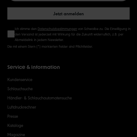
Jetzt anmelden
Ich stimme den
Datenschutzbestimmungen
von Schwalbe zu. Die Einwilligung in
den Versand ist jederzeit mit Wirkung für die Zukunft widerruflich, z.B. per
Abmeldelink in jedem Newsletter.
Die mit einem Stern (*) markierten Felder sind Pflichtfelder.
Service & Information
Kundenservice
Schlauchsuche
Händler- & Schlauchautomatensuche
Luftdruckrechner
Presse
Kataloge
Magazine