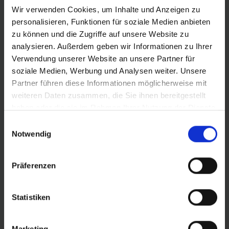
DIRTJUMP UND SLOPESTYLE.
Wir verwenden Cookies, um Inhalte und Anzeigen zu
Das Leichtgewicht mit nur 490 g (Version Performance
personalisieren, Funktionen für soziale Medien anbieten
Line), rollt nicht nur extrem leicht, sondern fährt sich
zu können und die Zugriffe auf unsere Website zu
auch sehr verspielt und agil. Selbst nach verpatzten
analysieren. Außerdem geben wir Informationen zu Ihrer
Tricks und Sprüngen zeigt sich Billy Bonkers äußerst
Verwendung unserer Website an unsere Partner für
gutmütig und verzeiht auch gröbere Fehler.
soziale Medien, Werbung und Analysen weiter. Unsere
Partner führen diese Informationen möglicherweise mit
Maximale Mikroverzahnung für Grip auf
weiteren Daten zusammen, die Sie ihnen bereitgestellt
staubigem Untergrund und Brechsand.
haben oder die sie im Rahmen Ihrer Nutzung der Dienste
Feinstellige Blocks vervielfachen die Griffkanten.
gesammelt haben.
Kleine Rampen unterstützen das Abrollen und
Einwilligungsauswahl
Notwendig
machen so den Reifen schneller. Die Folge: Mehr
Airtime!
Präferenzen
Mehr Informationen:
News - Billy Bonkers
Statistiken
Marketing