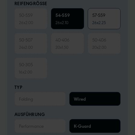
REIFENGRÖSSE
50-559
54-559
57-559
26x2.00
26x2.10
26x2.25
50-507
40-406
50-406
24x2.00
20x1.50
20x2.00
50-305
16x2.00
TYP
Folding
Wired
AUSFÜHRUNG
Performance
K-Guard