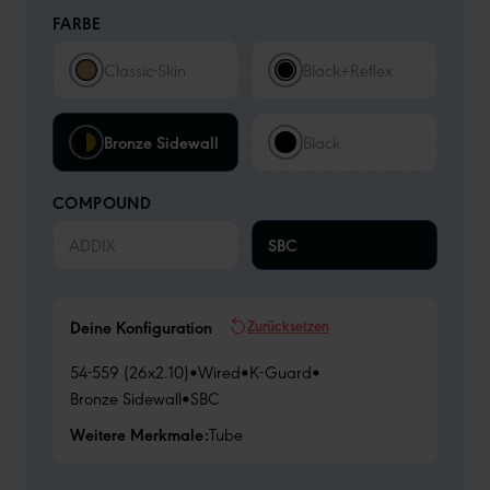
FARBE
Classic-Skin
Black+Reflex
Bronze Sidewall
Black
COMPOUND
ADDIX
SBC
Zurücksetzen
Deine Konfiguration
54-559 (26x2.10)
•
Wired
•
K-Guard
•
Bronze Sidewall
•
SBC
Weitere Merkmale:
Tube