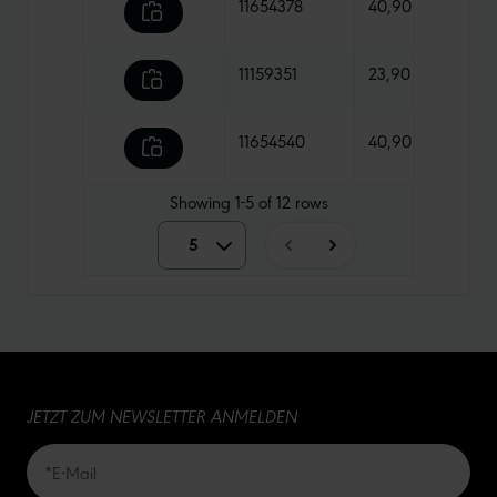
11654378
40,90 €
500 
11159351
23,90 €
685 
11654540
40,90 €
285 
Showing
1-5
of
12
rows
5
5
10
15
JETZT ZUM NEWSLETTER ANMELDEN
20
50