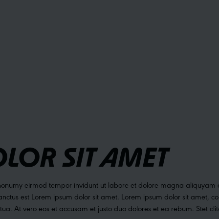
LOR SIT AMET
m nonumy eirmod tempor invidunt ut labore et dolore magna aliquyam e
anctus est Lorem ipsum dolor sit amet. Lorem ipsum dolor sit amet, c
ua. At vero eos et accusam et justo duo dolores et ea rebum. Stet cl