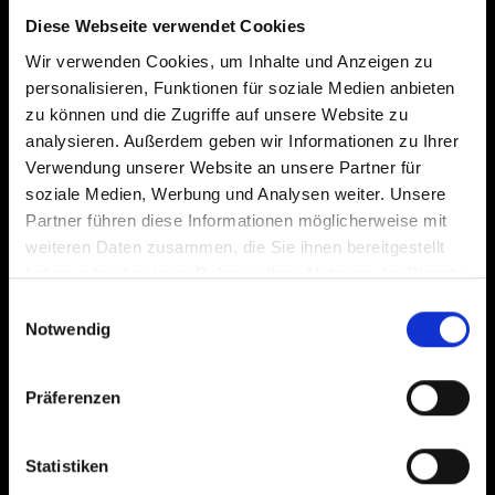
Diese Webseite verwendet Cookies
Wir verwenden Cookies, um Inhalte und Anzeigen zu
personalisieren, Funktionen für soziale Medien anbieten
zu können und die Zugriffe auf unsere Website zu
Jetzt anmelden
analysieren. Außerdem geben wir Informationen zu Ihrer
Verwendung unserer Website an unsere Partner für
Ich stimme den
Datenschutzbestimmungen
von Schwalbe zu. Die Einwilligung in
soziale Medien, Werbung und Analysen weiter. Unsere
den Versand ist jederzeit mit Wirkung für die Zukunft widerruflich, z.B. per
Partner führen diese Informationen möglicherweise mit
Abmeldelink in jedem Newsletter.
weiteren Daten zusammen, die Sie ihnen bereitgestellt
Die mit einem Stern (*) markierten Felder sind Pflichtfelder.
haben oder die sie im Rahmen Ihrer Nutzung der Dienste
gesammelt haben.
Einwilligungsauswahl
Service & Information
Notwendig
Kundenservice
Präferenzen
Schlauchsuche
Händler- & Schlauchautomatensuche
Luftdruckrechner
Statistiken