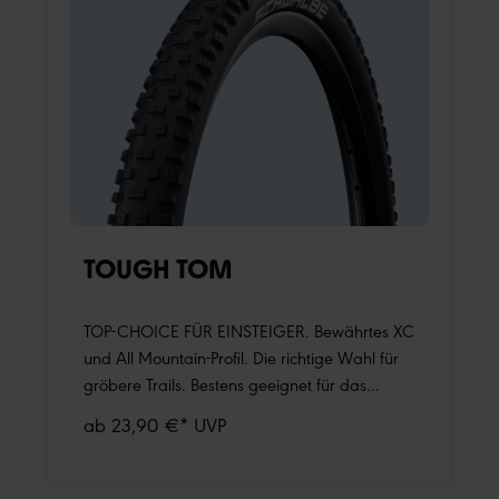
TOUGH TOM
TOP-CHOICE FÜR EINSTEIGER. Bewährtes XC
und All Mountain-Profil. Die richtige Wahl für
gröbere Trails. Bestens geeignet für das
Vorderrad in Kombination z.B. mit Rapid Rob.
ab 23,90 €* UVP
Erhältlich in den Laufradgrößen 26“, 27.5“
und 29“ sowie der super-breiten 60 mm
Ausführung (27.5 x 2.35).Ausgeprägte