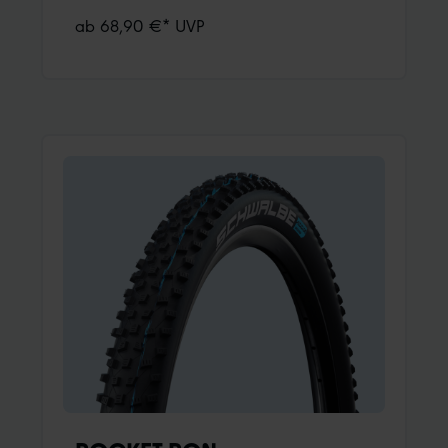
entwickeltKombiniert Grip und geringen
ab 68,90 €* UVP
Rollwiderstand wie kein zweiter Schwalbe XC-
ReifenVerstärkter Übergangsbereich zwischen
Mittel- und Schulterblöcken für besten
SnakeBite-SchutzSchließt die Lücke zwischen
Racing Ralph und Thunder Burt, da er
schneller als Racing Ralph ist und griffiger als
Thunder Burt