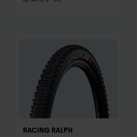
Linienwahl. 17 Worldcup-Siege in zwei Jahren
mit dem Tacky Chan sowie Amaury Pierrons
Overall-Sieg 2022 unterstreichen das.
RACING RALPH