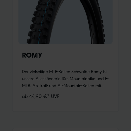
ROMY
Der vielseitige MTB-Reifen Schwalbe Romy ist
unsere Alleskönnerin fürs Mountainbike und E-
MTB. Als Trail- und All-Mountain-Reifen mit
Gravity-Genen vereint sie geringes Gewicht
ab 44,90 €* UVP
mit ausgewogenen Fahreigenschaften – und
bleibt dabei aggressiv genug für
anspruchsvolle Trails. Mit Romy bist du für
alles bereit!Maximaler Fahrspaß bergauf und
bergab Romy macht die Reifenwahl einfach.