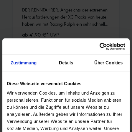
DER RENNFAHRER. Angesichts der extremen
Herausforderungen der XC-Tracks von heute,
haben wir mit Racing Ralph ein sehr schnelles
und vielseitiges XC Profil, speziell für das
ab 41,90 €* UVP
Hinterrad entwickelt.Viele Griffkanten im
Mittelbereich für super Traktion und exzellente
Beschleunigung.Ausgeprägte Schulterstollen
für sehr guten Seitenhalt.Sehr leises
Zustimmung
Details
Über Cookies
Abrollverhalten und ausgezeichneter
Rollwiderstand.Perfekt fürs Hinterrad in
Kombination mit Racing Ray Ausgezeichneter
Diese Webseite verwendet Cookies
Rollwiderstand und VortriebMehr
Wir verwenden Cookies, um Inhalte und Anzeigen zu
Informationen:ADDIX Compound
personalisieren, Funktionen für soziale Medien anbieten
zu können und die Zugriffe auf unsere Website zu
analysieren. Außerdem geben wir Informationen zu Ihrer
Verwendung unserer Website an unsere Partner für
soziale Medien, Werbung und Analysen weiter. Unsere