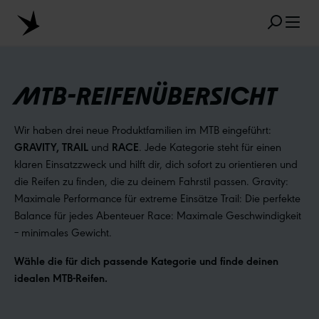
Zum Hauptinhalt springen
MTB-REIFENÜBERSICHT
Wir haben drei neue Produktfamilien im MTB eingeführt:
BELIEBTE SUCHANFRAGEN
GRAVITY, TRAIL
und
RACE
. Jede Kategorie steht für einen
MARATHON
TUBELESS
RADIAL
klaren Einsatzzweck und hilft dir, dich sofort zu orientieren und
die Reifen zu finden, die zu deinem Fahrstil passen. Gravity:
CLIK VALVE
RECYCLING
UNPLATTBAR
Maximale Performance für extreme Einsätze Trail: Die perfekte
Balance für jedes Abenteuer Race: Maximale Geschwindigkeit
GRÖSSENBEZEICHNUNG
AEROTHAN
– minimales Gewicht.
ALBERT
Wähle die für dich passende Kategorie und finde deinen
idealen MTB-Reifen.