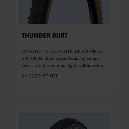
THUNDER BURT
EXZELLENT FÜR SCHNELLE, TROCKENE XC-
STRECKEN. Überzeugend durch geringes
Gewicht und extrem geringen Rollwiderstand
– der schnellste MTBReifen von Schwalbe.Viele
ab 72,90 €* UVP
kleine und flache Stollen für schnelles und
leises Abrollen.Viele Griffkanten speziell für
harte Böden.Kantige Außenstollen für gute
Kurvenkontrolle und Grip.Mehr
Informationen:ADDIX Compound