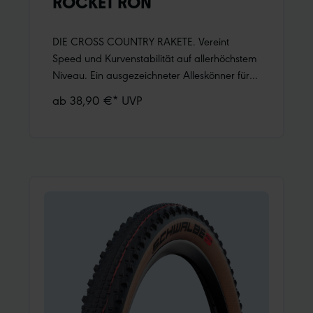
ROCKET RON
DIE CROSS COUNTRY RAKETE. Vereint
Speed und Kurvenstabilität auf allerhöchstem
Niveau. Ein ausgezeichneter Alleskönner für
die Rennstrecke.Raffiniertes Profildesign für
ab 38,90 €* UVP
geringen Rollwiderstand bei sehr gutem
Grip.Große Zwischenräume für
herausragende Selbstreinigung.Stabile
Schulterstollen.Mehr Informationen:ADDIX
Compound