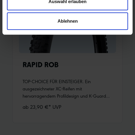
Auswahl erlauben
Informationen:ADDIX Compound
Ablehnen
RAPID ROB
TOP-CHOICE FÜR EINSTEIGER. Ein
ausgezeichneter XC-Reifen mit
hervorragendem Profildesign und K-Guard
Pannenschutz. Bestens geeignet für das
ab 23,90 €* UVP
Hinterrad in Kombination z.B. mit Tough
Tom.Highlight: die Ausführung mit weißen
Streifen in der Lauffläche in den
Laufradgrößen 26“, 27.5“ und 29“.Das