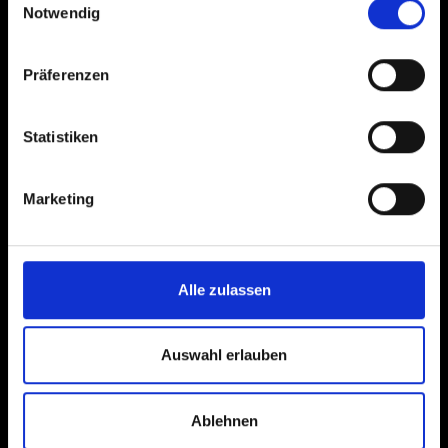
Notwendig
Über uns
Präferenzen
Schwalbe International
Daten & Zahlen
CSR
Statistiken
Recyclingsystem
Karriere
Marketing
Schwalbe LAB
Händler-Login
Alle zulassen
Folgt uns
Auswahl erlauben
Instagram
YouTube
Ablehnen