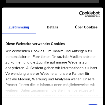
Ich stimme den
Datenschutzbestimmungen
von Schwalbe zu. Die Einwilligung in
den Versand ist jederzeit mit Wirkung für die Zukunft widerruflich, z.B. per
Abmeldelink in jedem Newsletter.
Die mit einem Stern (*) markierten Felder sind Pflichtfelder.
Zustimmung
Details
Über Cookies
Service & Information
Diese Webseite verwendet Cookies
Kundenservice
Wir verwenden Cookies, um Inhalte und Anzeigen zu
Schlauchsuche
personalisieren, Funktionen für soziale Medien anbieten
zu können und die Zugriffe auf unsere Website zu
Händler- & Schlauchautomatensuche
analysieren. Außerdem geben wir Informationen zu Ihrer
Luftdruckrechner
Verwendung unserer Website an unsere Partner für
Presse
soziale Medien, Werbung und Analysen weiter. Unsere
Kataloge
Partner führen diese Informationen möglicherweise mit
weiteren Daten zusammen, die Sie ihnen bereitgestellt
Magazine
haben oder die sie im Rahmen Ihrer Nutzung der Dienste
Information zur Barrierefreiheit
gesammelt haben.
Einwilligungsauswahl