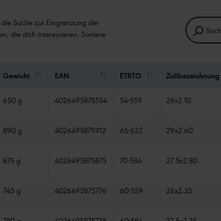
e die Suche zur Eingrenzung der
en, die dich interessieren. Sortiere
Gewicht
EAN
ETRTO
Zollbezeichnung
650 g
4026495875554
54-559
26x2.10
890 g
4026495875912
65-622
29x2.60
875 g
4026495875875
70-584
27.5x2.80
745 g
4026495875776
60-559
26x2.35
780 g
4026495875738
60-584
27.5x2.35