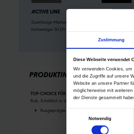
ACTIVE LINE
K-GUARD
Zuverlässige Markenqualität mit
Naturkautschukeinl
hochwertiger 50 EPI-Karkasse.
mit Kevlar®-Fasern.
Pannenschutz für R
Zustimmung
Active Line.
Diese Webseite verwendet 
Wir verwenden Cookies, um I
PRODUKTINFORMATIONEN
und die Zugriffe auf unsere 
Website an unsere Partner fü
möglicherweise mit weiteren
TOP-CHOICE FÜR EINSTEIGER.
Bewährtes XC und All 
der Dienste gesammelt habe
Rob. Erhältlich in den Laufradgrößen 26“, 27.5“ und 
Ausgeprägte Schulterstollen für prima Seitenhalt
Einwilligungsauswahl
Notwendig