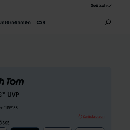
Deutsch
Unternehmen
CSR
h Tom
ZEICHNUNG
AEROTHAN
ALBERT
€* UVP
er:
11159168
Zurücksetzen
SSE