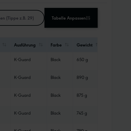
Tabelle Anpassen
Ausführung
Farbe
Gewicht
Abdichtung
K-Guard
Black
650 g
Tube
K-Guard
Black
890 g
Tube
K-Guard
Black
875 g
Tube
K-Guard
Black
745 g
Tube
K-Guard
Black
780 g
Tube