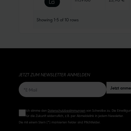
Showing
1-5
of
10
rows
JETZT ZUM NEWSLETTER ANMELDEN
Jetzt anm
Ich stimme den
Datenschutzbestimmungen
von Schwalbe zu. Die Einwilligun
für die Zukunft widerruflich, z.B. per Abmeldelink in jedem Newsletter.
Die mit einem Stern (*) markierten Felder sind Pflichtfelder.