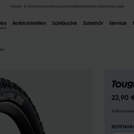
Händler- & Schlauchautomatensuche
Kontakt
Blog
Newsletter
Jobs
Händler-Login
fen
Rollstuhlreifen
Schläuche
Zubehör
Service
om
BELIEBTE SUCHANFRAGEN
Toug
CLIK VALVE
RECYCLING
UNPLATTBAR
GRÖSSENBE
23,90 
Artikelnumm
REIFENGRÖ