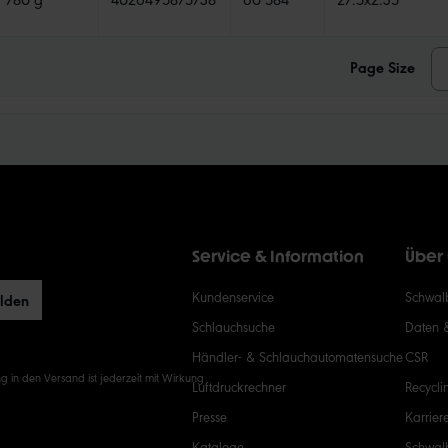
Page Size
Service & Information
Über
Kundenservice
Schwalb
elden
Schlauchsuche
Daten 
Händler- & Schlauchautomatensuche
CSR
g in den Versand ist jederzeit mit Wirkung
Luftdruckrechner
Recycli
Presse
Karrier
Kataloge
Schwal