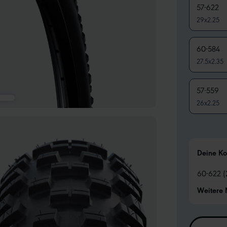
57-622
29x2.25
60-584
27.5x2.35
57-559
26x2.25
Deine Ko
60-622 (
Weitere