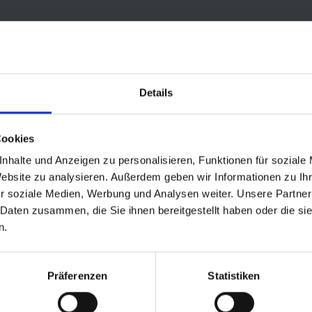
age verstärkt
 Ein solider
eifen in der
Details
Cookies
nhalte und Anzeigen zu personalisieren, Funktionen für soziale
Website zu analysieren. Außerdem geben wir Informationen zu I
r soziale Medien, Werbung und Analysen weiter. Unsere Partner
 Daten zusammen, die Sie ihnen bereitgestellt haben oder die s
Mountain-Profil. Die richtige Wahl für gröbere Trails. Bestens geeigne
n.
29“ sowie der super-breiten 60 mm Ausführung (27.5 x 2.35).
.
Präferenzen
Statistiken