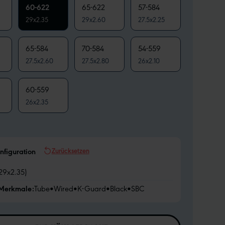
60-622
65-622
57-584
29x2.35
29x2.60
27.5x2.25
65-584
70-584
54-559
27.5x2.60
27.5x2.80
26x2.10
60-559
26x2.35
Zurücksetzen
nfiguration
29x2.35)
 Merkmale:
Tube
•
Wired
•
K-Guard
•
Black
•
SBC