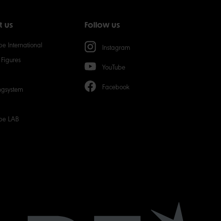
20
t us
Follow us
50
e International
Instagram
Figures
YouTube
Facebook
ngsystem
be LAB