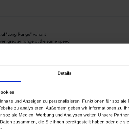
cial "Long-Range" variant
in even greater range at the same speed
Details
Cookies
nhalte und Anzeigen zu personalisieren, Funktionen für soziale
 narrow down the articles or
Website zu analysieren. Außerdem geben wir Informationen zu I
ort the tyres using the arrows.
r soziale Medien, Werbung und Analysen weiter. Unsere Partner
 Daten zusammen, die Sie ihnen bereitgestellt haben oder die s
n.