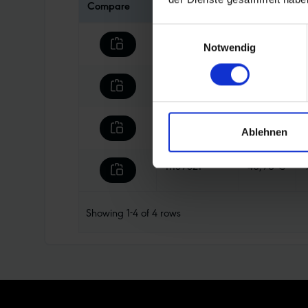
Compare
Article No.
Price
Einwilligungsauswahl
11159519
40,90 €
Notwendig
11159518
43,90 €
11159520
43,90 €
Ablehnen
11159521
40,90 €
Showing
1-4
of
4
rows