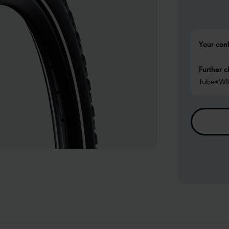
Your con
Further c
Tube
•
WI