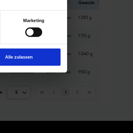
Ausführung
Farbe
Gewicht
Abdichtung
Performance
Black+Reflex
1.010 g
Tube
Marketing
Performance
Black+Reflex
1.115 g
Tube
Performance
Black+Reflex
1.040 g
Tube
Alle zulassen
Performance
Black+Reflex
950 g
Tube
e
5
5
1
10
15