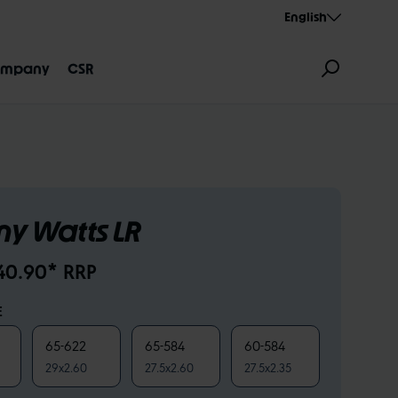
English
mpany
CSR
ny Watts LR
40.90* RRP
GNATION
AEROTHAN
ALBERT
E
65-622
65-584
60-584
29x2.60
27.5x2.60
27.5x2.35