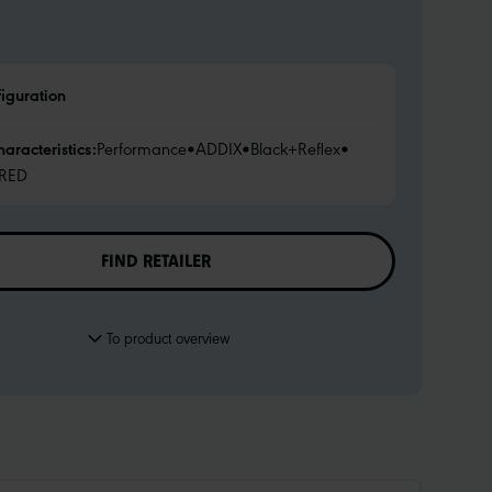
figuration
haracteristics:
Performance
•
ADDIX
•
Black+Reflex
•
RED
FIND RETAILER
To product overview