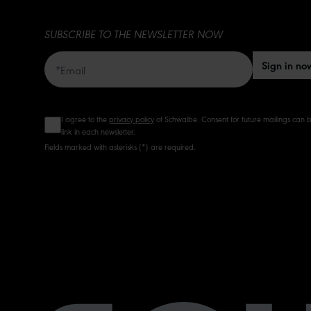
SUBSCRIBE TO THE NEWSLETTER NOW
Sign in no
I agree to the
privacy policy
of Schwalbe. Consent for future mailings can b
link in each newsletter.
Fields marked with asterisks (*) are required.