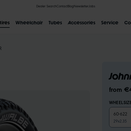
Dealer Search
Contact
Blog
Newsletter
Jobs
tires
Wheelchair
Tubes
Accessories
Service
Co
R
John
POPULAR SEARCH RESULTS
from €
IAL
CLIK VALVE
RECYCLING
FLAT-LESS
SIZE DESI
WHEELSIZ
60-622
29x2.35