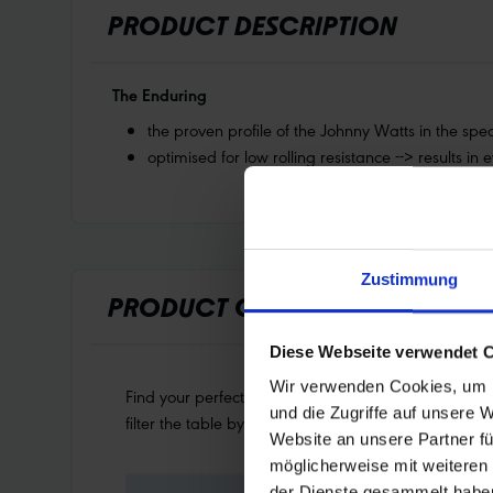
PRODUCT DESCRIPTION
The Enduring
the proven profile of the Johnny Watts in the spe
optimised for low rolling resistance --> results 
Zustimmung
PRODUCT OVERVIEW
Diese Webseite verwendet 
Wir verwenden Cookies, um I
Find your perfect tyre even faster. Use the search to
und die Zugriffe auf unsere 
filter the table by the categories that interest you. S
Website an unsere Partner fü
möglicherweise mit weiteren
der Dienste gesammelt habe