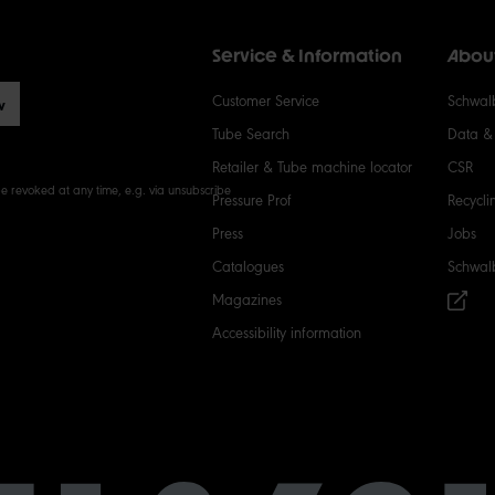
Service & Information
Abou
Customer Service
Schwalb
w
Tube Search
Data & 
Retailer & Tube machine locator
CSR
e revoked at any time, e.g. via unsubscribe
Pressure Prof
Recycli
Press
Jobs
Catalogues
Schwal
Magazines
Accessibility information