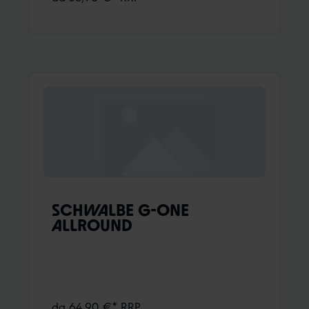
per una bassa resistenza al rotolamento pur
mantenendo il grip.Sufficiente distanza tra i
tasselli per un sorprendente effetto
autopulente.Robusti tasselli sulla
spalla.Ulteriori informazioni:ADDIX
Compound
SCHWALBE G-ONE
ALLROUND
da 64,90 €* RRP