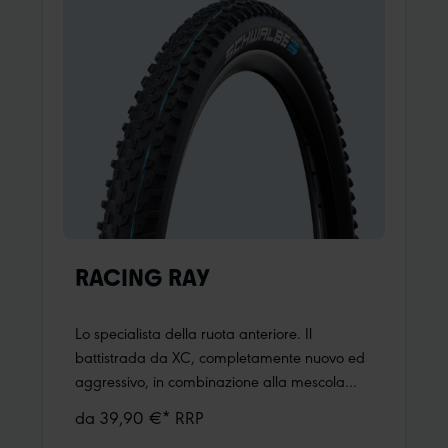
silenzioso.Ulteriori informazioni:ADDIX
Compound
RACING RAY
Lo specialista della ruota anteriore. Il
battistrada da XC, completamente nuovo ed
aggressivo, in combinazione alla mescola
versatile Addix Speedgrip, rende Racing Ray
da 39,90 €* RRP
un'arma da XC e un abbinamento geniale