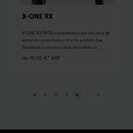
X-ONE RX
X-ONE RX PROLo pneumatico per chi ama gli
estremiLo pneumatico che ha portato Zoe
Bäckstedt a vincere il titolo mondiale di
ciclocross U23 nel 2025, per la prima volta in
da 78,90 €* RRP
configurazione tubeless. Progettato per
affrontare le condizioni più estreme, con
tasselli flessibili che garantiscono trazione e
capacità autopulenti anche nel fango più
profondo.
Page
Page
Page
2
3
4