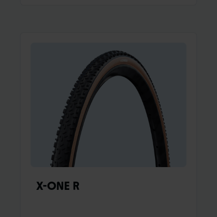
Myriam Nicole, Stevie Smith, Tahnee
Seagrave, Camille Balanche, Danny Hart,
and many others have ridden it all the way to
the podium (and beyond). But even if you’re
not competing at the world’s highest level,
Magic Mary will determinedly get you to your
goal.
X-ONE R