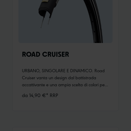
ROAD CRUISER
URBANO, SINGOLARE E DINAMICO. Road
Cruiser vanta un design dal battistrada
accattivante e una ampia scelta di colori per
ruote da 12“ a 28“ pollici. Tuttavia, la
da 14,90 €* RRP
caratteristica principale del Road Cruiser è
situata nel battistrada e si chiama Green
Compound. Una mescola di alta qualità
ottenuta con polimeri prodotti da materiali
grezzi rinnovabili e riciclati che utilizziamo per