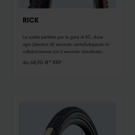
RICK
La scelta perfetta per le gare di XC, dove
ogni (decimo di) secondo contaSviluppato in
collaborazione con il secondo classificato
olimpico Mathias FlückigerCombina grip e
da 68,90 €* RRP
resistenza al rotolamento ridotta come nessun
altro pneumatico XC SchwalbeZona di
transizione rinforzata tra i blocchi centrali e
quelli laterali per la migliore protezione contro
le forature a "morsi di serpente"Colma il
divario tra Racing Ralph e Thunder Burt,
poiché è più veloce di Racing Ralph e offre
più aderenza di Thunder Burt