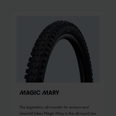
spalle per una perfetta trazione laterale.
MAGIC MARY
The legendary all-rounder for enduro and
downhill bikes Magic Mary is the all-round tire