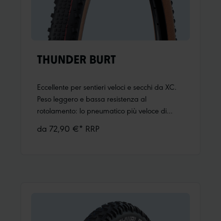
THUNDER BURT
Eccellente per sentieri veloci e secchi da XC.
Peso leggero e bassa resistenza al
rotolamento: lo pneumatico più veloce di
Schwalbe!Tasselli piccoli e piatti per un
da 72,90 €* RRP
rotolamento veloce e silenzioso.Numerosi
tasselli aderenti per terreni duri.Tasselli esterni
angolari per un buon grip e controllo in
curva.Ulteriori informazioni:ADDIX Compound