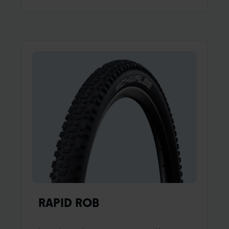
con il Racing Ralph.Tasselli centrali sfalsati
garantiscono un comportamento preciso dello
sterzo abbinato ad una affidabile sterzata in
curva.Elevata potenza in frenata grazie ai
blocchi stabili della spalla.Ottima resistenza al
rotolamento ed estremamente
silenzioso.Ulteriori informazioni:ADDIX
Compound
RAPID ROB