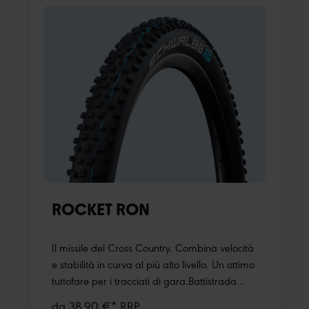
la prima volta negli pneumatici per la
bicicletta.Green Compound è disponibile
esclusivamente per gli pneumatici con
battistrada di colore nero.
ROCKET RON
Il missile del Cross Country. Combina velocità
e stabilità in curva al più alto livello. Un ottimo
tuttofare per i tracciati di gara.Battistrada
progettato in modo intelligente e bilanciato
da 38,90 €* RRP