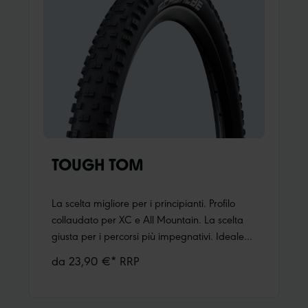
TOUGH TOM
La scelta migliore per i principianti. Profilo
collaudato per XC e All Mountain. La scelta
giusta per i percorsi più impegnativi. Ideale
per la ruota anteriore, in combinazione con
da 23,90 €* RRP
Rapid Rob (ad esempio). Disponibile nelle
misure 26", 27,5" e 29" e nella versione super
larga da 60 mm (27,5 x 2,35). Tassellato sulle