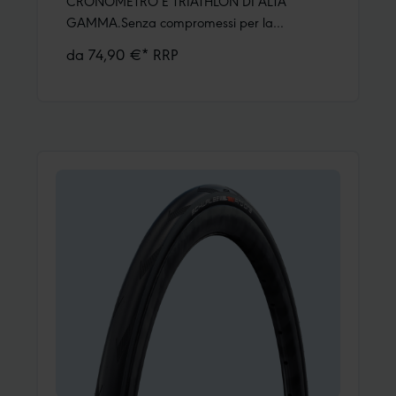
CRONOMETRO E TRIATHLON DI ALTA
GAMMA.Senza compromessi per la
competizione. TT è sinonimo di velocità, bassa
da 74,90 €* RRP
resistenza al rotolamento e peso minimo. La
sensazione di guida è comunque
inimitabile.Carcassa Super Race (costruzione
Souplesse)Mescola Addix RacePer
risparmiare peso e ottimizzare la resistenza al
rotolamento, il Pro One TT non ha protezione
antiforatura. Come tutti gli pneumatici
Schwalbe TLE, deve quindi essere sempre
utilizzato con il liquido sigillante.TT È
L‘ACRONIMO DI TIME TRIAL.Istruzioni per il
primo montaggio: Le gomme Schwalbe Pro
One e Schwalbe Pro One TT Tubeless Easy
vanno utilizzate con il sigillante per gomme
Doc Blue. Almeno 30 ml , ma preferibilmente
60 ml per gomma. Subito dopo l'aggiunta
del sigillante la gomma dovrà girare per