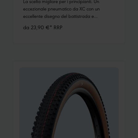
La scelta migliore per i principianti. Un
eccezionale pneumatico da XC con un
eccellente disegno del battistrada e
protezione K-Guard contro le forature. Ideale
da 23,90 €* RRP
per la ruota posteriore in combinazione con
Tough Tom (per esempio).In evidenza: la
versione con strisce bianche sul battistrada
nelle misure 26", 27,5" e 29". Lo speciale
battistrada XC assicura una bassa resistenza
al rotolamento e al peso ridotto.