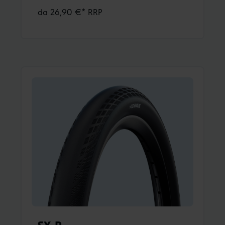
tendenza su ogni bicicletta da fitness e urban.
da 26,90 €* RRP