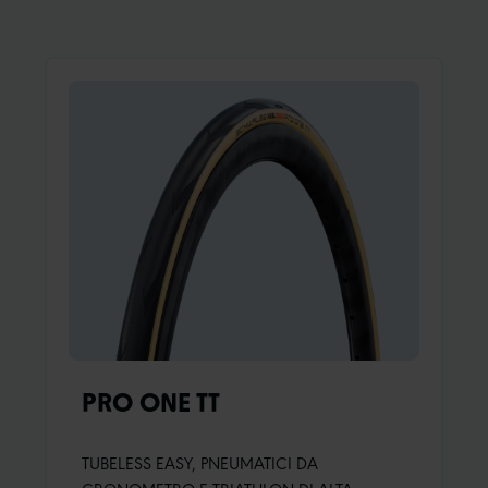
sviluppatori di Schwalbe hanno ottimizzato la
forma del pneumatico per i moderni cerchi
larghi nella galleria del vento. Sono stati
utilizzati disegni diversi per le ruote anteriori e
posteriori.IL FOCUS POSTERIORE:La più
bassa resistenza al rotolamento combinata
con un'elevata protezione contro le forature
(270g).
PRO ONE TT
TUBELESS EASY, PNEUMATICI DA