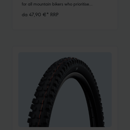
for all mountain bikers who prioritise
performance, fun, and safety on the descent.
da 47,90 €* RRP
Whether you need reliable grip on the
downhill track, in the bike park, or on your
home trail, it delivers – trustworthy and
predictable. In addition to enduro and
downhill bikes, it also performs well on e-
MTBs, trail, and all-mountain bikes. Changing
conditions and surfaces? With Magic Mary,
you’ll get through them controlled and
fast!One tread for all trails You’ll find the
distinctive Mary tire tread on the world’s most
famous trails. As an intermediate tire, Magic
Mary has an open tread with knobs that bite
into soft ground but also provide reliable grip
on hardpack. The large, angled, and solidly
supported side knobs offer plenty of cornering
grip. The centre knobs support you with
braking traction and are angled to roll more