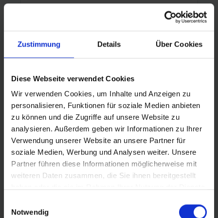
NEW: Our G-ONE COMP Plus is specially
designed for urban use and offers good
puncture protection with the 3 mm
Zustimmung
Details
Über Cookies
PunctureGuard insert. Durable wire tire also
da 31,90 €* RRP
allows trips on gravel and unpaved
paths Silver reflective strip meets all road
Diese Webseite verwendet Cookies
traffic regulations
Wir verwenden Cookies, um Inhalte und Anzeigen zu
personalisieren, Funktionen für soziale Medien anbieten
zu können und die Zugriffe auf unsere Website zu
analysieren. Außerdem geben wir Informationen zu Ihrer
Verwendung unserer Website an unsere Partner für
soziale Medien, Werbung und Analysen weiter. Unsere
Partner führen diese Informationen möglicherweise mit
weiteren Daten zusammen, die Sie ihnen bereitgestellt
haben oder die sie im Rahmen Ihrer Nutzung der Dienste
gesammelt haben.
Einwilligungsauswahl
Notwendig