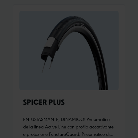
vibrazioni e lunga durata.I tasselli esterni
sagomati forniscono contemporaneamente
sicurezza e ottimo grip fuori strada.
SPICER PLUS
ENTUSIASMANTE, DINAMICO! Pneumatico
della linea Active Line con profilo accattivante
e protezione PunctureGuard. Pneumatico di