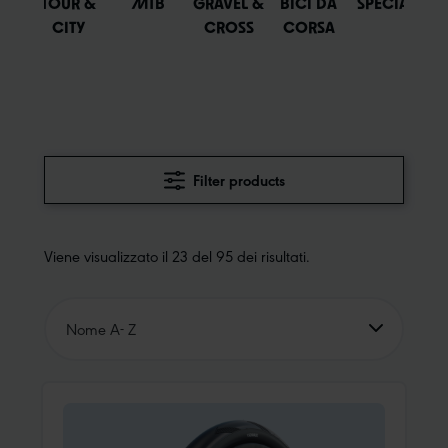
TICI
TOUR &
MTB
GRAVEL &
BICI DA
SPECIALI
BI
CITY
CROSS
CORSA
TTE
B
Filter products
Viene visualizzato il 23 del 95 dei risultati.
Nome A- Z
Nome A- Z
Nome Z-A