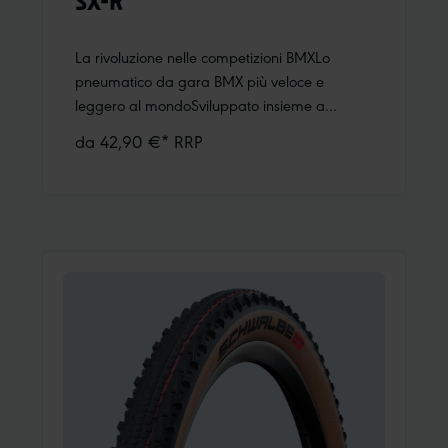
SX-R
La rivoluzione nelle competizioni BMXLo
pneumatico da gara BMX più veloce e
leggero al mondoSviluppato insieme a
INSPYRE e MEYBO, testato da Niek Kimmann
da 42,90 €* RRP
e Jeremy RencurelGià 4 vittorie in Coppa del
Mondo in fase di sviluppoDisegno del
battistrada ottimizzato per ottenere un grip
elevato già dalla partenza e nelle curve