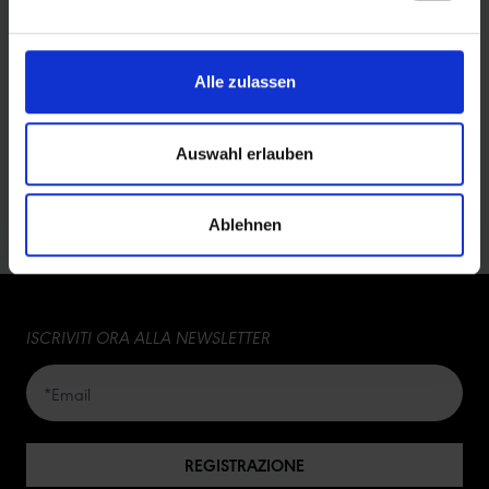
quelli laterali per la migliore protezione contro le
forature a "morsi di serpente"
Colma il divario tra Racing Ralph e Thunder Burt,
poiché è più veloce di Racing Ralph e offre più
Alle zulassen
aderenza di Thunder Burt
Auswahl erlauben
Ablehnen
ISCRIVITI ORA ALLA NEWSLETTER
REGISTRAZIONE