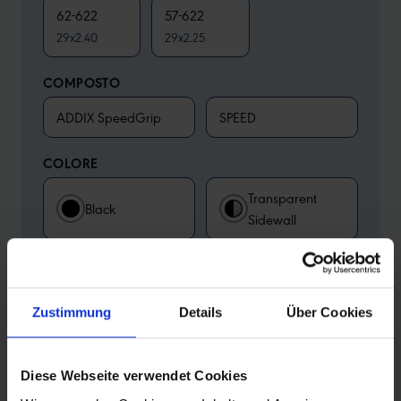
62-622
57-622
29x2.40
29x2.25
COMPOSTO
ADDIX SpeedGrip
SPEED
COLORE
Transparent
Black
Sidewall
La tua configurazione
Zustimmung
Details
Über Cookies
Ulteriori caratteristiche:
XC PRO
•
Pieghevole
•
TLR
Diese Webseite verwendet Cookies
ALLA RICERCA DEL RIVENDITORE