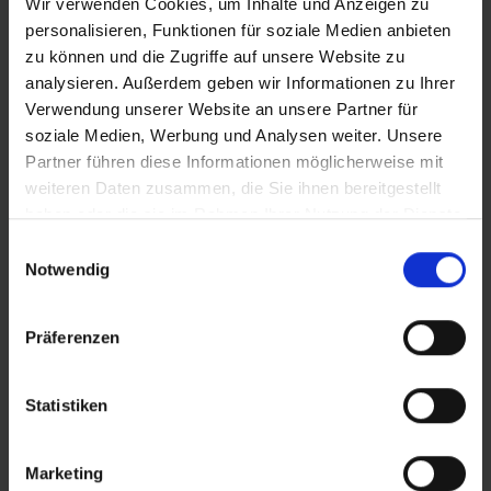
Wir verwenden Cookies, um Inhalte und Anzeigen zu
personalisieren, Funktionen für soziale Medien anbieten
zu können und die Zugriffe auf unsere Website zu
analysieren. Außerdem geben wir Informationen zu Ihrer
Verwendung unserer Website an unsere Partner für
soziale Medien, Werbung und Analysen weiter. Unsere
Partner führen diese Informationen möglicherweise mit
weiteren Daten zusammen, die Sie ihnen bereitgestellt
haben oder die sie im Rahmen Ihrer Nutzung der Dienste
INFORMAZIONI SUL PRODOTTO
gesammelt haben.
Einwilligungsauswahl
Notwendig
La scelta perfetta per le gare di XC, dove ogni (decimo
di) secondo conta
Präferenzen
Sviluppato in collaborazione con il secondo
classificato olimpico Mathias Flückiger
Statistiken
Combina grip e resistenza al rotolamento ridotta
come nessun altro pneumatico XC Schwalbe
Zona di transizione rinforzata tra i blocchi centrali e
Marketing