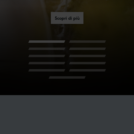
gamma TOUR in tre famiglie chiaramente
definite: MARATHON, MOTION e HYBRID
Scopri di più
Scoprire ora