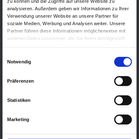
zu können und die Zugriffe auf unsere Website zu
analysieren. Außerdem geben wir Informationen zu Ihrer
Verwendung unserer Website an unsere Partner für
soziale Medien, Werbung und Analysen weiter. Unsere
Partner führen diese Informationen möglicherweise mit
SERVICETOOLS
weiteren Daten zusammen, die Sie ihnen bereitgestellt
haben oder die sie im Rahmen Ihrer Nutzung der Dienste
gesammelt haben.
Einwilligungsauswahl
Notwendig
Präferenzen
Statistiken
CONSULENTE PER GLI
Marketing
PNEUMATICI PER
BICICLETTE