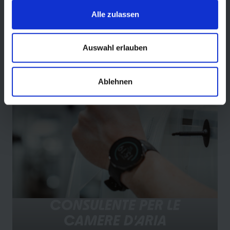
Trovate lo pneumatico giusto per la vostra bicicletta e
Alle zulassen
le vostre esigenze in modo rapido, semplice e con
pochi passaggi.
Auswahl erlauben
trovare la giusta pneumatica
Ablehnen
CONSULENTE PER LE
CAMERE D'ARIA