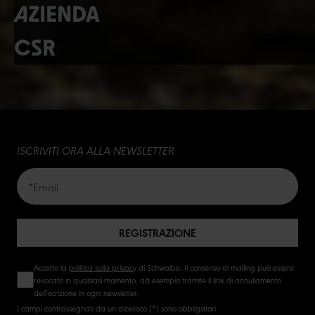
AZIENDA
CSR
ISCRIVITI ORA ALLA NEWSLETTER
REGISTRAZIONE
Accetto la
politica sulla privacy
di Schwalbe. Il consenso al mailing può essere
revocato in qualsiasi momento, ad esempio tramite il link di annullamento
dell'iscrizione in ogni newsletter.
I campi contrassegnati da un asterisco (*) sono obbligatori.